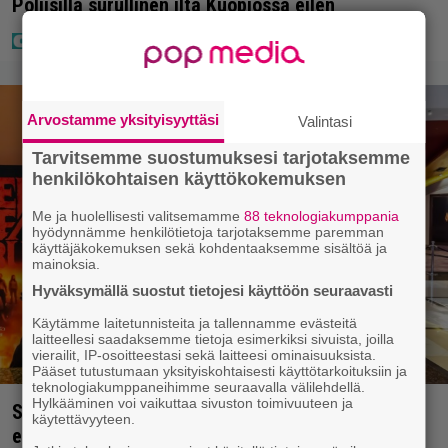
Poliisilla surullinen ilta Kuopiossa eilen
Arvostamme yksityisyyttäsi
Valintasi
Tarvitsemme suostumuksesi tarjotaksemme
henkilökohtaisen käyttökokemuksen
Me ja huolellisesti valitsemamme
88 teknologiakumppania
hyödynnämme henkilötietoja tarjotaksemme paremman
käyttäjäkokemuksen sekä kohdentaaksemme sisältöä ja
mainoksia.
Hyväksymällä suostut tietojesi käyttöön seuraavasti
Käytämme laitetunnisteita ja tallennamme evästeitä
laitteellesi saadaksemme tietoja esimerkiksi sivuista, joilla
vierailit, IP-osoitteestasi sekä laitteesi ominaisuuksista.
Pääset tutustumaan yksityiskohtaisesti käyttötarkoituksiin ja
teknologiakumppaneihimme seuraavalla välilehdellä.
Hylkääminen voi vaikuttaa sivuston toimivuuteen ja
Spider-Man-näytös päättyi kaaokseen – koko
käytettävyyteen.
elokuvateatteri tyhjeni yhden katsojan pahojen