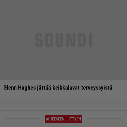
Glenn Hughes jättää keikkalavat terveyssyistä
AIHEESEEN LIITTYEN