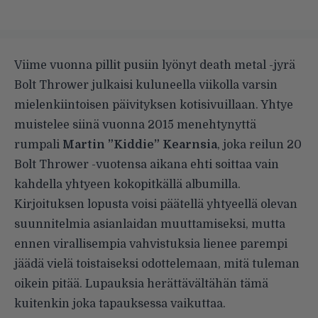
Viime vuonna pillit pusiin lyönyt death metal -jyrä
Bolt Thrower julkaisi kuluneella viikolla varsin
mielenkiintoisen päivityksen
kotisivuillaan
.
Yhtye
muistelee siinä vuonna 2015 menehtynyttä
rumpali
Martin ”Kiddie” Kearnsia
, joka reilun 20
Bolt Thrower -vuotensa aikana ehti soittaa vain
kahdella yhtyeen kokopitkällä albumilla.
Kirjoituksen lopusta voisi päätellä yhtyeellä olevan
suunnitelmia asianlaidan muuttamiseksi, mutta
ennen virallisempia vahvistuksia lienee parempi
jäädä vielä toistaiseksi odottelemaan, mitä tuleman
oikein pitää. Lupauksia herättävältähän tämä
kuitenkin joka tapauksessa vaikuttaa.