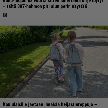
Bond-luojan 68 vuotta sitten lähettämä kirje löytyi
– tältä 007-hahmon piti alun perin näyttää
Koululaisille jaetaan ilmaisia heijastinreppuja –