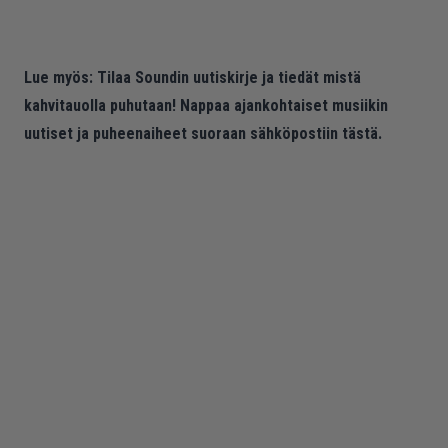
Lue myös:
Tilaa Soundin uutiskirje ja tiedät mistä
kahvitauolla puhutaan! Nappaa ajankohtaiset musiikin
uutiset ja puheenaiheet suoraan sähköpostiin tästä.