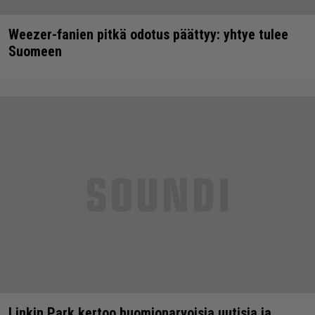
Weezer-fanien pitkä odotus päättyy: yhtye tulee
Suomeen
Linkin Park kertoo huomionarvoisia uutisia ja