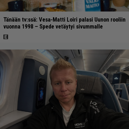
Tänään tv:ssä: Vesa-Matti Loiri palasi Uunon rooliin
vuonna 1998 – Spede vetäytyi sivummalle