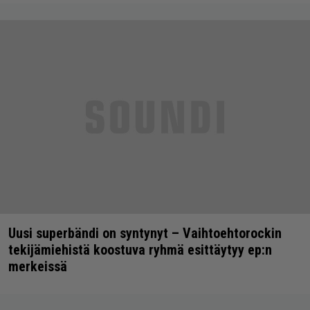
Uusi superbändi on syntynyt – Vaihtoehtorockin
tekijämiehistä koostuva ryhmä esittäytyy ep:n
merkeissä