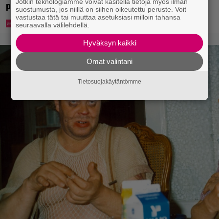
Jotkin teknologiamme voivat käsitellä tietoja myös ilman
pierujen vuoksi
suostumusta, jos niillä on siihen oikeutettu peruste. Voit
vastustaa tätä tai muuttaa asetuksiasi milloin tahansa
seuraavalla välilehdellä.
Hyväksyn kaikki
Omat valintani
Tietosuojakäytäntömme