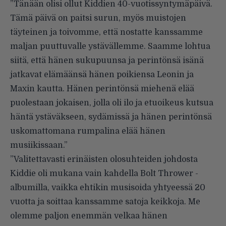
”Tänään olisi ollut Kiddien 40-vuotissyntymäpäivä.
Tämä päivä on paitsi surun, myös muistojen
täyteinen ja toivomme, että nostatte kanssamme
maljan puuttuvalle ystävällemme. Saamme lohtua
siitä, että hänen sukupuunsa ja perintönsä isänä
jatkavat elämäänsä hänen poikiensa Leonin ja
Maxin kautta. Hänen perintönsä miehenä elää
puolestaan jokaisen, jolla oli ilo ja etuoikeus kutsua
häntä ystäväkseen, sydämissä ja hänen perintönsä
uskomattomana rumpalina elää hänen
musiikissaan.”
”Valitettavasti erinäisten olosuhteiden johdosta
Kiddie oli mukana vain kahdella Bolt Thrower -
albumilla, vaikka ehtikin musisoida yhtyeessä 20
vuotta ja soittaa kanssamme satoja keikkoja. Me
olemme paljon enemmän velkaa hänen