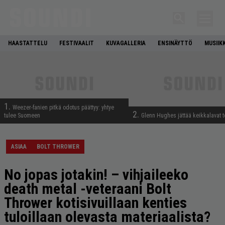
HAASTATTELU
FESTIVAALIT
KUVAGALLERIA
ENSINÄYTTÖ
MUSIIK
1.
Weezer-fanien pitkä odotus päättyy: yhtye
2.
tulee Suomeen
Glenn Hughes jättää keikkalavat t
ASIAA
BOLT THROWER
No jopas jotakin! – vihjaileeko
death metal -veteraani Bolt
Thrower kotisivuillaan kenties
tuloillaan olevasta materiaalista?