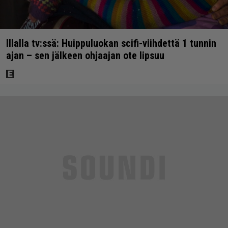
Illalla tv:ssä: Huippuluokan scifi-viihdettä 1 tunnin
ajan – sen jälkeen ohjaajan ote lipsuu