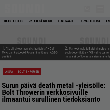
HAASTATTELU
JYTÄKESÄ GO-GO
FESTIVAALIT
KUVAGALLERIA
EN
1.
2.
”Se oli oikeastaan aika herttaista” – Duff
Marko Annala julkaisi viimeisen m
McKagan kertoo Axl Rosen jännittäneen AC/DC-
soolodebyytiltään – ”Oli vahva tunne, e
pestiään
musaa ei oo Suomessa aiemmin tehty
ASIAA
BOLT THROWER
Surun päivä death metal -yleisölle:
Bolt Throwerin verkkosivuille
ilmaantui surullinen tiedoksianto