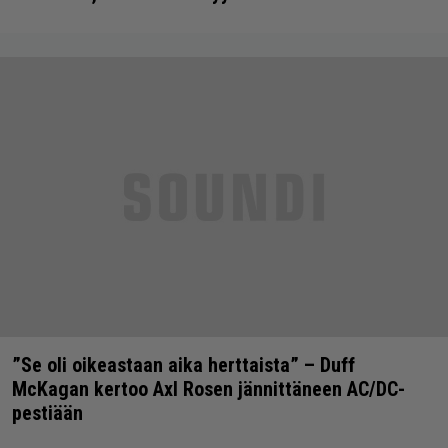
”Se oli oikeastaan aika herttaista” – Duff
McKagan kertoo Axl Rosen jännittäneen AC/DC-
pestiään