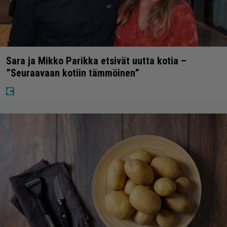
Sara ja Mikko Parikka etsivät uutta kotia –
”Seuraavaan kotiin tämmöinen”