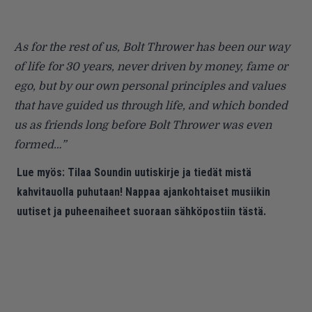
As for the rest of us, Bolt Thrower has been our way
of life for 30 years, never driven by money, fame or
ego, but by our own personal principles and values
that have guided us through life, and which bonded
us as friends long before Bolt Thrower was even
formed…”
Lue myös:
Tilaa Soundin uutiskirje ja tiedät mistä
kahvitauolla puhutaan! Nappaa ajankohtaiset musiikin
uutiset ja puheenaiheet suoraan sähköpostiin tästä.