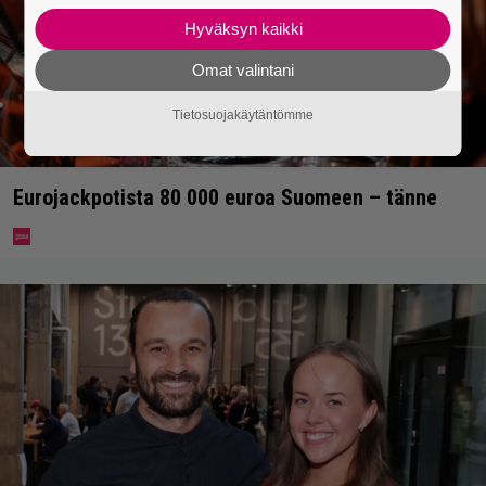
Hyväksyn kaikki
Omat valintani
Tietosuojakäytäntömme
Eurojackpotista 80 000 euroa Suomeen – tänne