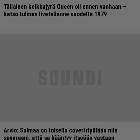
Tällainen keikkajyrä Queen oli ennen vanhaan –
katso tulinen livetallenne vuodelta 1979
Arvio: Saimaa on toisella covertripillään niin
suvereeni, että se kääntyy itseään vastaan