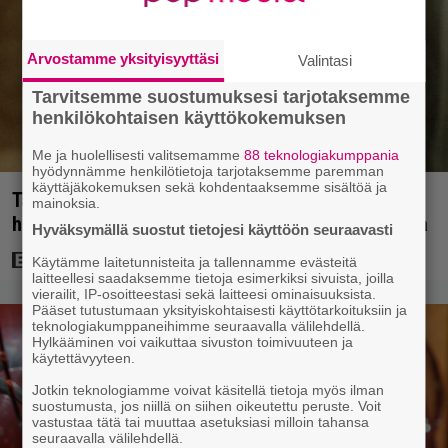
Arvostamme yksityisyyttäsi
Valintasi
Tarvitsemme suostumuksesi tarjotaksemme
henkilökohtaisen käyttökokemuksen
Me ja huolellisesti valitsemamme
88 teknologiakumppania
hyödynnämme henkilötietoja tarjotaksemme paremman
käyttäjäkokemuksen sekä kohdentaaksemme sisältöä ja
Tänän tv:ssä: Esko Salminen ja Satu Silvo tekevät
mainoksia.
hienot pääroolit vuoden 1984 menestyselokuvassa
Hyväksymällä suostut tietojesi käyttöön seuraavasti
Käytämme laitetunnisteita ja tallennamme evästeitä
laitteellesi saadaksemme tietoja esimerkiksi sivuista, joilla
vierailit, IP-osoitteestasi sekä laitteesi ominaisuuksista.
Pääset tutustumaan yksityiskohtaisesti käyttötarkoituksiin ja
teknologiakumppaneihimme seuraavalla välilehdellä.
Hylkääminen voi vaikuttaa sivuston toimivuuteen ja
käytettävyyteen.
Jotkin teknologiamme voivat käsitellä tietoja myös ilman
suostumusta, jos niillä on siihen oikeutettu peruste. Voit
vastustaa tätä tai muuttaa asetuksiasi milloin tahansa
seuraavalla välilehdellä.