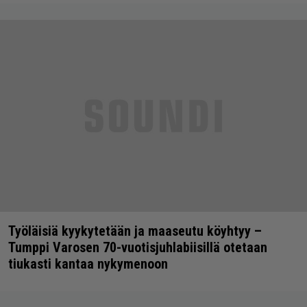
Työläisiä kyykytetään ja maaseutu köyhtyy –
Tumppi Varosen 70-vuotisjuhlabiisillä otetaan
tiukasti kantaa nykymenoon