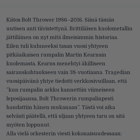
Kiitos Bolt Thrower 1986–2016. Siinä tämän
uutisen anti tiivistettynä. Brittiläisen kuolometallin
jättiläinen on nyt mitä ilmeisimmin historiaa.
Eilen tuli kuluneeksi tasan vuosi yhtyeen
pitkäaikaisen rumpalin Martin Kearnsin
kuolemasta. Kearns menehtyi äkilliseen
sairauskohtaukseen vain 38-vuotiaana. Tragedian
vuosipäivänä yhtye
tiedotti verkkosivuillaan
, että
”kun rumpalin arkku kannettiin viimeiseen
leposijaansa, Bolt Throwerin rumpalinpesti
haudattiin hänen mukanaan”. Tästä voi aika
selvästi päätellä, että uljaan yhtyeen taru on sitä
myöten loppunut.
Alla vielä orkesterin viesti kokonaisuudessaan: