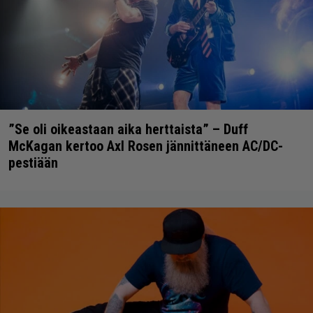
”Se oli oikeastaan aika herttaista” – Duff
McKagan kertoo Axl Rosen jännittäneen AC/DC-
pestiään