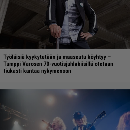
Työläisiä kyykytetään ja maaseutu köyhtyy –
Tumppi Varosen 70-vuotisjuhlabiisillä otetaan
tiukasti kantaa nykymenoon