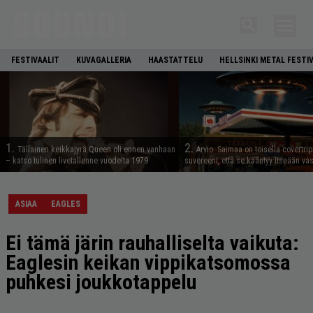
FESTIVAALIT
KUVAGALLERIA
HAASTATTELU
HELLSINKI METAL FESTI
1.
2.
Tällainen keikkajyrä Queen oli ennen vanhaan
Arvio: Saimaa on toisella covertrip
– katso tulinen livetallenne vuodelta 1979
suvereeni, että se kääntyy itseään va
ASIAA
EAGLES
Ei tämä järin rauhalliselta vaikuta:
Eaglesin keikan vippikatsomossa
puhkesi joukkotappelu