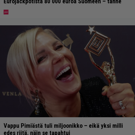
Eurojackpotista 80 000 euroa Suomeen – tänne
Vappu Pimiästä tuli miljoonikko – eikä yksi milli
edes riitä, näin se tapahtui