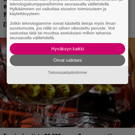
teknologiakumppaneihimme seuraavalla välilehdellä.
mysteerileffa – ”Huikean hienosti kirjoitettu
Hylkääminen voi vaikuttaa sivuston toimivuuteen ja
yllätyskäänteiden sarja”
käytettävyyteen.
Jotkin teknologiamme voivat käsitellä tietoja myös ilman
suostumusta, jos niillä on siihen oikeutettu peruste. Voit
vastustaa tätä tai muuttaa asetuksiasi milloin tahansa
seuraavalla välilehdellä.
Hyväksyn kaikki
Omat valintani
Tietosuojakäytäntömme