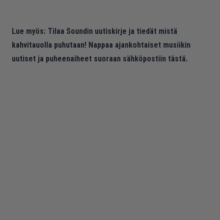
Lue myös:
Tilaa Soundin uutiskirje ja tiedät mistä
kahvitauolla puhutaan! Nappaa ajankohtaiset musiikin
uutiset ja puheenaiheet suoraan sähköpostiin tästä.