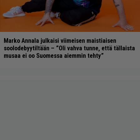
Marko Annala julkaisi viimeisen maistiaisen
soolodebyytiltään – ”Oli vahva tunne, että tällaista
musaa ei oo Suomessa aiemmin tehty”