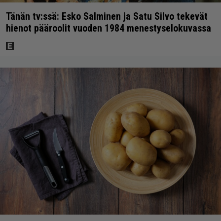
Tänän tv:ssä: Esko Salminen ja Satu Silvo tekevät
hienot pääroolit vuoden 1984 menestyselokuvassa