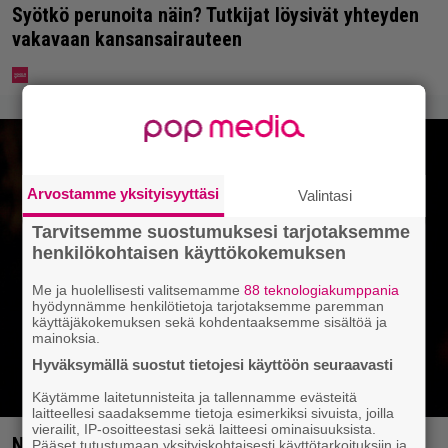
Syötkö perunoita näin? Tutkijat löysivät yhteyden
vakavaan kansansairauteen
Arvostamme yksityisyyttäsi
Valintasi
Tarvitsemme suostumuksesi tarjotaksemme
henkilökohtaisen käyttökokemuksen
Me ja huolellisesti valitsemamme
88 teknologiakumppania
hyödynnämme henkilötietoja tarjotaksemme paremman
käyttäjäkokemuksen sekä kohdentaaksemme sisältöä ja
mainoksia.
Hyväksymällä suostut tietojesi käyttöön seuraavasti
Käytämme laitetunnisteita ja tallennamme evästeitä
laitteellesi saadaksemme tietoja esimerkiksi sivuista, joilla
vierailit, IP-osoitteestasi sekä laitteesi ominaisuuksista.
Nyt Netflixissä: Christopher Nolanin viiden tähden
Pääset tutustumaan yksityiskohtaisesti käyttötarkoituksiin ja