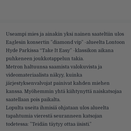
Useampi mies ja ainakin yksi nainen saateltiin ulos
Eaglesin konsertin ”diamond vip” -alueelta Lontoon
Hyde Parkissa “Take It Easy” -klassikon aikana
puhkeneen joukkotappelun takia.
Metron
haltuunsa saamista valokuvista ja
videomateriaalista näkyy, kuinka
järjestyksenvalvojat painivat kahden miehen
kanssa. Myöhemmin yhtä kiihtynyttä naiskatsojaa
saatellaan pois paikalta.
Lopulta useita ihmisiä ohjataan ulos alueelta
tapahtumia vierestä seuranneen katsojan
todetessa: ”Teidän täytyy ottaa iisisti.”