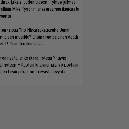
thrax julkaisi uuden videon – yhtye julistaa
isillään Mike Tysonin lanseeraamaa ikiaikaista
isautta
ten taipuu Trio Niskalaukaukselta Jenni
rtiaisen musiikki? Entäpä ruotsalainen death
tal? Pian tämäkin selviää
 on nyt tai ei koskaan, toteaa Yngwie
lmsteen – Ruotsin kitarajumala lyö pöytään
den biisin ja kertoo tulevasta levystä