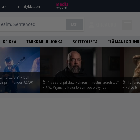
i.net
Leffatykki.com
Etsi
KIRJAUDU
KEIKKA
TARKKAILULUOKKA
SOITTOLISTA
ELÄMÄNI SOUND
ka herttaista” – Duff
5.
6.
n jännittäneen AC/DC-
”Tässä ei jahdata kolmen minuutin radiohittiä”
Tällain
– A.W. Yrjänä julkaisi toisen soololevynsä
– katso tul