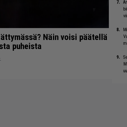
An
bi
vi
Mi
äättymässä? Näin voisi päätellä
Va
me
ista puheista
Se
.
Ma
uu