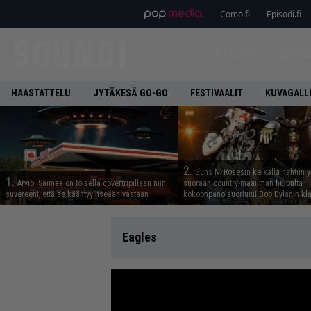
Como.fi
Episodi.fi
ETUSIVU
UUTIS
HAASTATTELU
JYTÄKESÄ GO-GO
FESTIVAALIT
KUVAGALL
2.
Guns N’ Rosesin keikalla nähtiin y
1.
Arvio: Saimaa on toisella covertripillään niin
suoraan country-maailman huipulta –
suvereeni, että se kääntyy itseään vastaan
kokoonpano suoriutui Bob Dylanin kl
Eagles