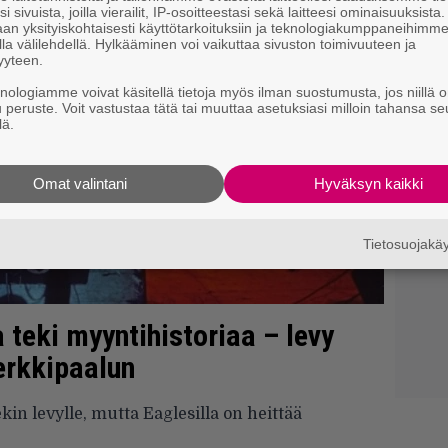
i sivuista, joilla vierailit, IP-osoitteestasi sekä laitteesi ominaisuuksista
an yksityiskohtaisesti käyttötarkoituksiin ja teknologiakumppaneihimm
la välilehdellä. Hylkääminen voi vaikuttaa sivuston toimivuuteen ja
yyteen.
knologiamme voivat käsitellä tietoja myös ilman suostumusta, jos niillä o
u peruste. Voit vastustaa tätä tai muuttaa asetuksiasi milloin tahansa se
lä.
Omat valintani
Hyväksyn kaikki
Tietosuojak
 teki myyntihistoriaa – levy
erkkipaalun
ekin levylle, mutta Eaglesilla on heittää