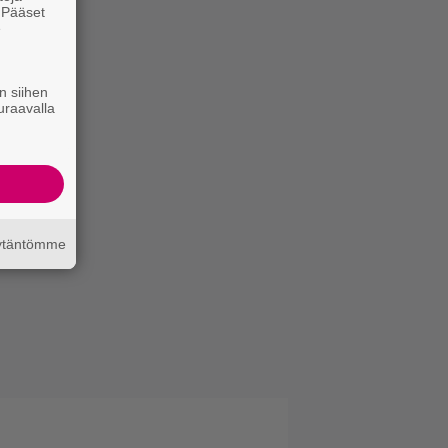
. Pääset
e
n siihen
uraavalla
äytäntömme