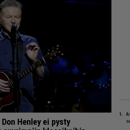
Ar
– Don Henley ei pysty
su