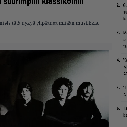
 suurimpiin klassikoihin
Gu
su
ko
ntele tätä nykyä ylipäänsä mitään musiikkia.
Ma
so
tä
”S
M
A
”T
A.
Tä
ka