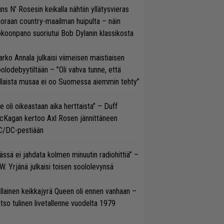
ns N’ Rosesin keikalla nähtiin yllätysvieras
oraan country-maailman huipulta – näin
koonpano suoriutui Bob Dylanin klassikosta
rko Annala julkaisi viimeisen maistiaisen
olodebyytiltään – ”Oli vahva tunne, että
llaista musaa ei oo Suomessa aiemmin tehty”
e oli oikeastaan aika herttaista” – Duff
cKagan kertoo Axl Rosen jännittäneen
C/DC-pestiään
ässä ei jahdata kolmen minuutin radiohittiä” –
W. Yrjänä julkaisi toisen soololevynsä
llainen keikkajyrä Queen oli ennen vanhaan –
tso tulinen livetallenne vuodelta 1979