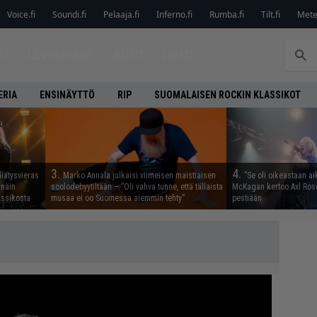
Voice.fi
Soundi.fi
Pelaaja.fi
Inferno.fi
Rumba.fi
Tilt.fi
Metel
ET
LEVYARVIOT
JUTUT
LEHTI
ERIA
ENSINÄYTTÖ
RIP
SUOMALAISEN ROCKIN KLASSIKOT
3.
4.
llätysvieras
Marko Annala julkaisi viimeisen maistiaisen
”Se oli oikeastaan ai
 näin
soolodebyytiltään – ”Oli vahva tunne, että tällaista
McKagan kertoo Axl Rose
assikosta
musaa ei oo Suomessa aiemmin tehty”
pestiään