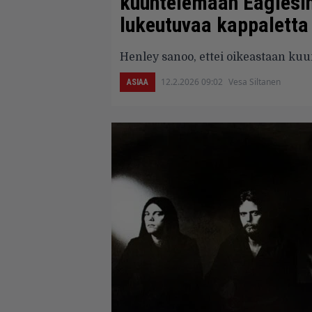
kuuntelemaan Eaglesin
lukeutuvaa kappaletta
Henley sanoo, ettei oikeastaan kuu
12.2.2026 09:02
Vesa Siltanen
ASIAA