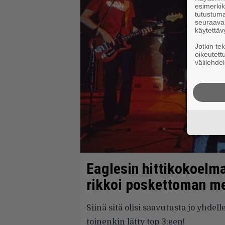
esimerkiks
tutustuma
seuraaval
käytettäv
Jotkin te
oikeutett
välilehdel
Eaglesin hittikokoelma
rikkoi poskettoman m
Siinä sitä olisi saavutusta jo yhdell
toinenkin lätty top 3:een!