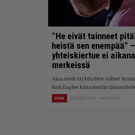
”He eivät tainneet pi
heistä sen enempää” – 
yhteiskiertue ei aikan
merkeissä
Aina eivät eri bändien väliset kem
kun Eagles kiinnitettiin lämmittel
25.8.2025 18:46
Saku Schildt
ASIAA