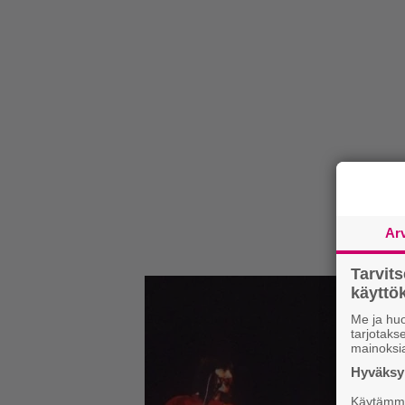
Ar
Tarvit
käytt
Me ja huo
tarjotak
mainoksi
Hyväksym
Käytämme 