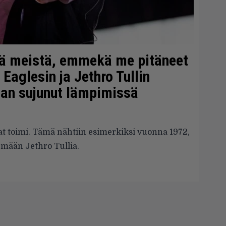
tää meistä, emmekä me pitäneet
Eaglesin ja Jethro Tullin
aan sujunut lämpimissä
iat toimi. Tämä nähtiin esimerkiksi vuonna 1972,
emään Jethro Tullia.