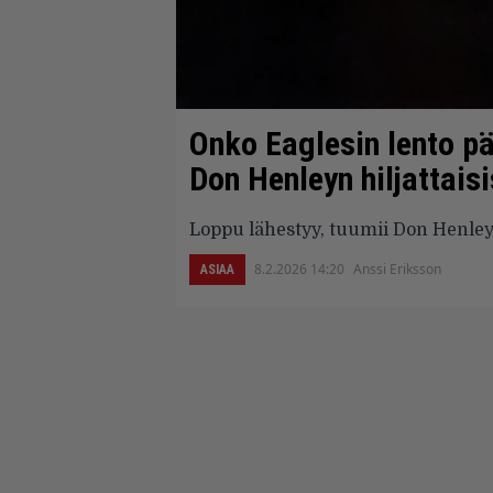
Onko Eaglesin lento p
Don Henleyn hiljattais
Loppu lähestyy, tuumii Don Henley
8.2.2026 14:20
Anssi Eriksson
ASIAA