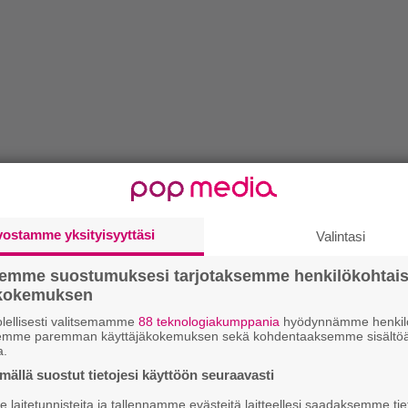
vostamme yksityisyyttäsi
Valintasi
semme suostumuksesi tarjotaksemme henkilökohtai
ökokemuksen
lellisesti valitsemamme
88 teknologiakumppania
hyödynnämme henkilö
semme paremman käyttäjäkokemuksen sekä kohdentaaksemme sisältöä
a.
ällä suostut tietojesi käyttöön seuraavasti
laitetunnisteita ja tallennamme evästeitä laitteellesi saadaksemme tie