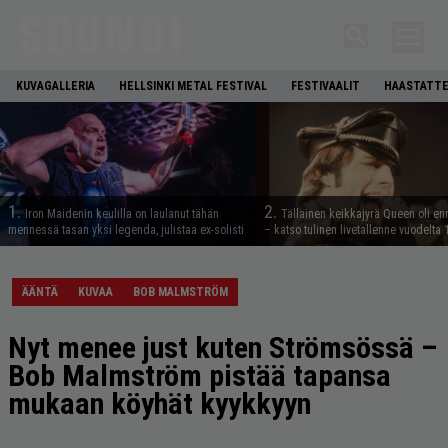
KUVAGALLERIA
HELLSINKI METAL FESTIVAL
FESTIVAALIT
HAASTATTE
1.
2.
Iron Maidenin keulilla on laulanut tähän
Tällainen keikkajyrä Queen oli e
mennessä tasan yksi legenda, julistaa ex-solisti
– katso tulinen livetallenne vuodelta
ÄÄNTÄ
KUVAA
BOB MALMSTRÖM
Nyt menee just kuten Strömsössä –
Bob Malmström pistää tapansa
mukaan köyhät kyykkyyn