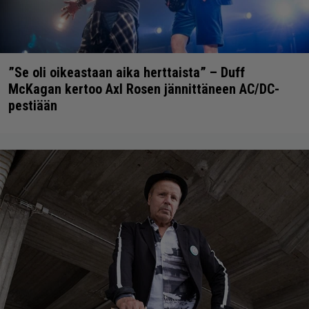
”Se oli oikeastaan aika herttaista” – Duff
McKagan kertoo Axl Rosen jännittäneen AC/DC-
pestiään