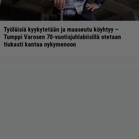
Työläisiä kyykytetään ja maaseutu köyhtyy –
Tumppi Varosen 70-vuotisjuhlabiisillä otetaan
tiukasti kantaa nykymenoon