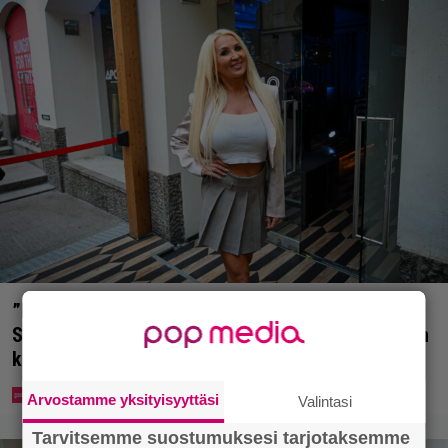
”Mitä isompi vehje, sen paremmin kulkee” –
Susanna Penttilä suuntasi Bangbussinsa Helsingin
keskustaan
Arvostamme yksityisyyttäsi
Valintasi
Tarvitsemme suostumuksesi tarjotaksemme