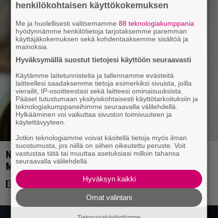
henkilökohtaisen käyttökokemuksen
Me ja huolellisesti valitsemamme
88 teknologiakumppania
hyödynnämme henkilötietoja tarjotaksemme paremman
käyttäjäkokemuksen sekä kohdentaaksemme sisältöä ja
mainoksia.
Hyväksymällä suostut tietojesi käyttöön seuraavasti
Käytämme laitetunnisteita ja tallennamme evästeitä
laitteellesi saadaksemme tietoja esimerkiksi sivuista, joilla
vierailit, IP-osoitteestasi sekä laitteesi ominaisuuksista.
Pääset tutustumaan yksityiskohtaisesti käyttötarkoituksiin ja
teknologiakumppaneihimme seuraavalla välilehdellä.
Hylkääminen voi vaikuttaa sivuston toimivuuteen ja
käytettävyyteen.
Jotkin teknologiamme voivat käsitellä tietoja myös ilman
suostumusta, jos niillä on siihen oikeutettu peruste. Voit
Nyt Netflixissä: 180 miljoonan toimintaseikkailu –
vastustaa tätä tai muuttaa asetuksiasi milloin tahansa
seuraavalla välilehdellä.
Margot Robbie vei seksikohtauksen liian pitkälle
Hyväksyn kaikki
Omat valintani
Tietosuojakäytäntömme