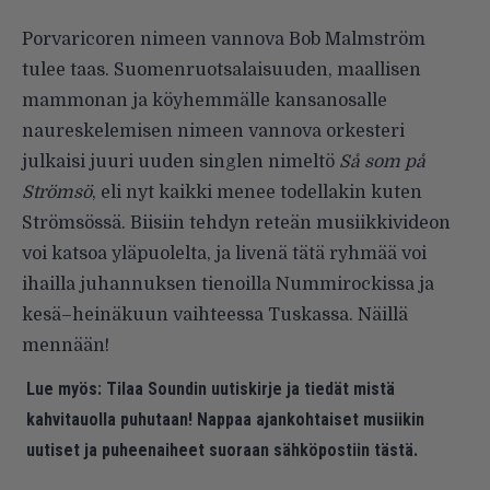
Porvaricoren nimeen vannova Bob Malmström
tulee taas. Suomenruotsalaisuuden, maallisen
mammonan ja köyhemmälle kansanosalle
naureskelemisen nimeen vannova orkesteri
julkaisi juuri uuden singlen nimeltö
Så som på
Strömsö
, eli nyt kaikki menee todellakin kuten
Strömsössä. Biisiin tehdyn reteän musiikkivideon
voi katsoa yläpuolelta, ja livenä tätä ryhmää voi
ihailla juhannuksen tienoilla Nummirockissa ja
kesä–heinäkuun vaihteessa Tuskassa. Näillä
mennään!
Lue myös:
Tilaa Soundin uutiskirje ja tiedät mistä
kahvitauolla puhutaan! Nappaa ajankohtaiset musiikin
uutiset ja puheenaiheet suoraan sähköpostiin tästä.