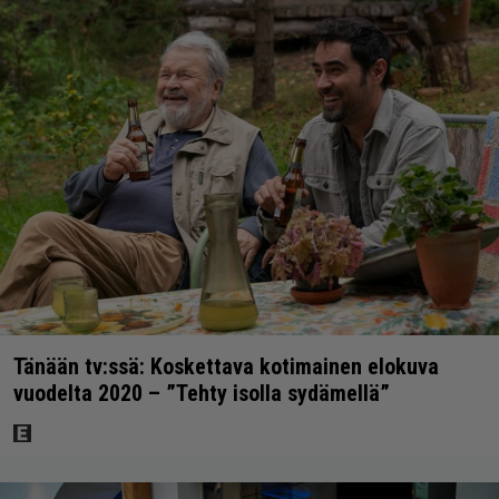
Tänään tv:ssä: Koskettava kotimainen elokuva
vuodelta 2020 – ”Tehty isolla sydämellä”