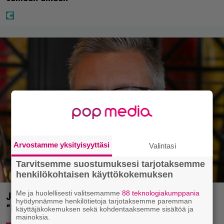
Arvostamme yksityisyyttäsi
Valintasi
Tarvitsemme suostumuksesi tarjotaksemme
henkilökohtaisen käyttökokemuksen
Me ja huolellisesti valitsemamme
88 teknologiakumppania
Jani Sievinen kokosi lapsikatraansa yhteen –
hyödynnämme henkilötietoja tarjotaksemme paremman
”Minun suurin perintöni heille”
käyttäjäkokemuksen sekä kohdentaaksemme sisältöä ja
mainoksia.