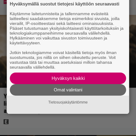
Hyväksymällä suostut tietojesi käyttöön seuraavasti
Käytämme laitetunnisteita ja tallennamme evästeitä
laitteellesi saadaksemme tietoja esimerkiksi sivuista, joilla
vierailit, IP-osoitteestasi sekä laitteesi ominaisuuksista.
Pääset tutustumaan yksityiskohtaisesti käyttötarkoituksiin ja
teknologiakumppaneihimme seuraavalla välilehdellä.
Hylkääminen voi vaikuttaa sivuston toimivuuteen ja
käytettävyyteen.
Jotkin teknologiamme voivat käsitellä tietoja myös ilman
suostumusta, jos niillä on siihen oikeutettu peruste. Voit
vastustaa tätä tai muuttaa asetuksiasi milloin tahansa
seuraavalla välilehdellä.
Hyväksyn kaikki
Omat valintani
Yöllä tv:ssä: Sotaelokuvan näyttelijät kasvattivat
lihakset nopeasti erikoisella kikalla – IMDb-
Tietosuojakäytäntömme
arvosana on 7,6