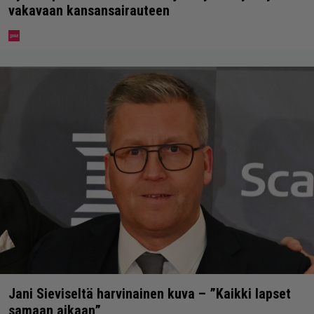
vakavaan kansansairauteen
Jani Sieviseltä harvinainen kuva – ”Kaikki lapset
samaan aikaan”