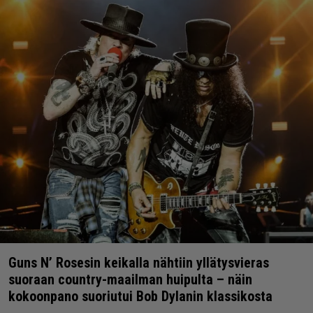
Guns N’ Rosesin keikalla nähtiin yllätysvieras
suoraan country-maailman huipulta – näin
kokoonpano suoriutui Bob Dylanin klassikosta