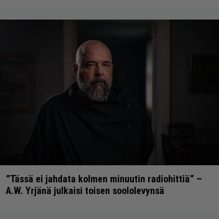
”Tässä ei jahdata kolmen minuutin radiohittiä” –
A.W. Yrjänä julkaisi toisen soololevynsä