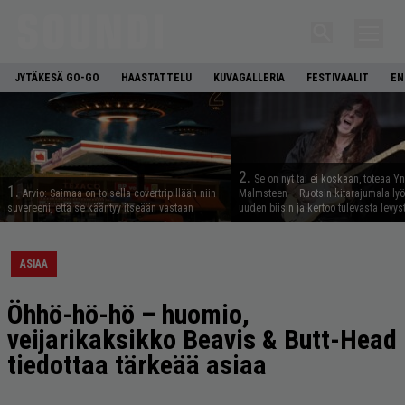
JYTÄKESÄ GO-GO
HAASTATTELU
KUVAGALLERIA
FESTIVAALIT
EN
2.
Se on nyt tai ei koskaan, toteaa Y
1.
Arvio: Saimaa on toisella covertripillään niin
Malmsteen – Ruotsin kitarajumala ly
suvereeni, että se kääntyy itseään vastaan
uuden biisin ja kertoo tulevasta levys
ASIAA
Öhhö-hö-hö – huomio,
veijarikaksikko Beavis & Butt-Head
tiedottaa tärkeää asiaa