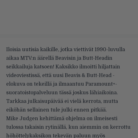
Iloisia uutisia kaikille, jotka viettivät 1990-luvulla
aikaa MTV:n äärellä Beavisin ja Butt-Headin
seikkailuja katsoen! Kaksikko ilmoitti hiljattain
videoviestissä, että uusi Beavis & Butt-Head -
elokuva on tekeillä ja ilmaantuu Paramount+-
suoratoistopalveluun tässä joskus lähiaikoina.
Tarkkaa julkaisupäivää ei vielä kerrota, mutta
eiköhän sellainen tule julki ennen pitkää.
Mike Judgen kehittämä ohjelma on ilmeisesti
tulossa takaisin rytinällä, kun aiemmin on
kerrottu
höhöttelykaksikon tekevän paluun myös