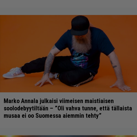
Marko Annala julkaisi viimeisen maistiaisen
soolodebyytiltään – ”Oli vahva tunne, että tällaista
musaa ei oo Suomessa aiemmin tehty”