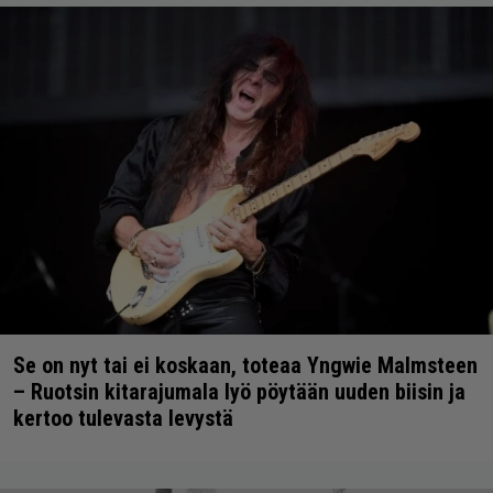
Se on nyt tai ei koskaan, toteaa Yngwie Malmsteen
– Ruotsin kitarajumala lyö pöytään uuden biisin ja
kertoo tulevasta levystä