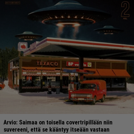
Arvio: Saimaa on toisella covertripillään niin
suvereeni, että se kääntyy itseään vastaan