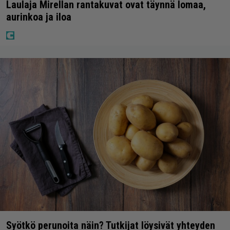
Laulaja Mirellan rantakuvat ovat täynnä lomaa,
aurinkoa ja iloa
Syötkö perunoita näin? Tutkijat löysivät yhteyden