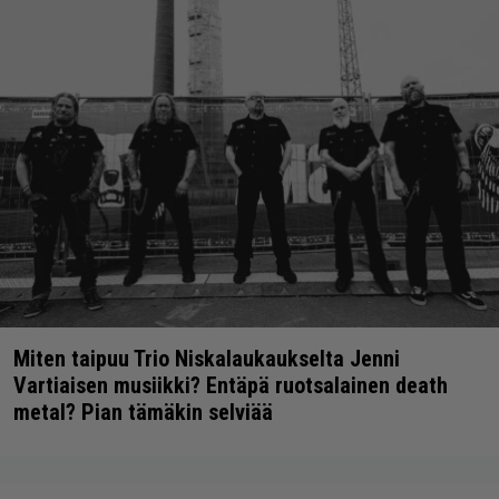
Miten taipuu Trio Niskalaukaukselta Jenni
Vartiaisen musiikki? Entäpä ruotsalainen death
metal? Pian tämäkin selviää