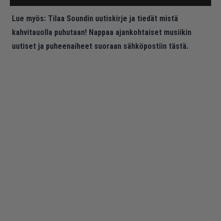
Lue myös:
Tilaa Soundin uutiskirje ja tiedät mistä
kahvitauolla puhutaan! Nappaa ajankohtaiset musiikin
uutiset ja puheenaiheet suoraan sähköpostiin tästä.