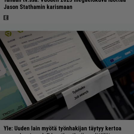
Jason Stathamin karismaan
Yle: Uuden lain myötä työnhakijan täytyy kertoa