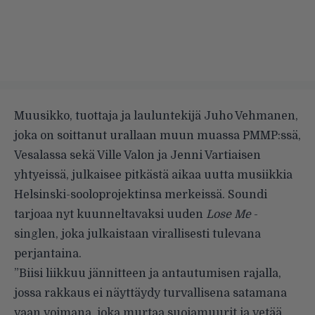
Muusikko, tuottaja ja lauluntekijä Juho Vehmanen,
joka on soittanut urallaan muun muassa PMMP:ssä,
Vesalassa sekä Ville Valon ja Jenni Vartiaisen
yhtyeissä, julkaisee pitkästä aikaa uutta musiikkia
Helsinski-sooloprojektinsa merkeissä. Soundi
tarjoaa nyt kuunneltavaksi uuden
Lose Me
-
singlen, joka julkaistaan virallisesti tulevana
perjantaina.
”Biisi liikkuu jännitteen ja antautumisen rajalla,
jossa rakkaus ei näyttäydy turvallisena satamana
vaan voimana, joka murtaa suojamuurit ja vetää