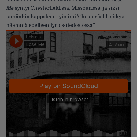
Me
syntyi Chesterfieldissä, Missourissa, ja siksi
tämänkin kappaleen työnimi ’Chesterfield’ näkyy
näemmä edelleen lyrics-tiedostossa.”