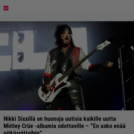
Nikki Sixxillä on huonoja uutisia kaikille uutta
Mötley Crüe -albumia odottaville – ”En usko enää
pitkäsoittoihin”