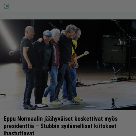
Eppu Normaalin jäähyväiset koskettivat myös
presidenttiä – Stubbin sydämelliset kiitokset
ihastuttavat