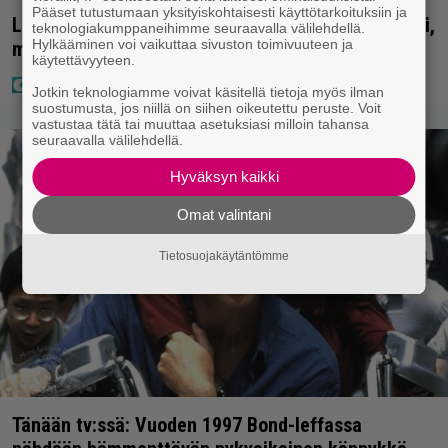
Pääset tutustumaan yksityiskohtaisesti käyttötarkoituksiin ja
Lapset ostivat isälle lahjaksi arvan – päävoitto tuli,
teknologiakumppaneihimme seuraavalla välilehdellä.
Hylkääminen voi vaikuttaa sivuston toimivuuteen ja
mutta miten sitten kävikään
käytettävyyteen.
Jotkin teknologiamme voivat käsitellä tietoja myös ilman
suostumusta, jos niillä on siihen oikeutettu peruste. Voit
vastustaa tätä tai muuttaa asetuksiasi milloin tahansa
seuraavalla välilehdellä.
Hyväksyn kaikki
Omat valintani
Tietosuojakäytäntömme
Tänään tv:ssä: Vuoden 1997 Bond-leffassa