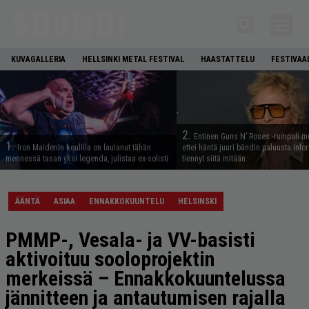
KUVAGALLERIA
HELLSINKI METAL FESTIVAL
HAASTATTELU
FESTIVAA
2.
Entinen Guns N’ Roses -rumpali mu
1.
Iron Maidenin keulilla on laulanut tähän
ettei häntä juuri bändin paluusta info
mennessä tasan yksi legenda, julistaa ex-solisti
tiennyt siitä mitään
ÄÄNTÄ
ASIAA
ENNAKKOKUUNTELU
HELSINSKI
PMMP-, Vesala- ja VV-basisti
aktivoituu sooloprojektin
merkeissä – Ennakkokuuntelussa
jännitteen ja antautumisen rajalla