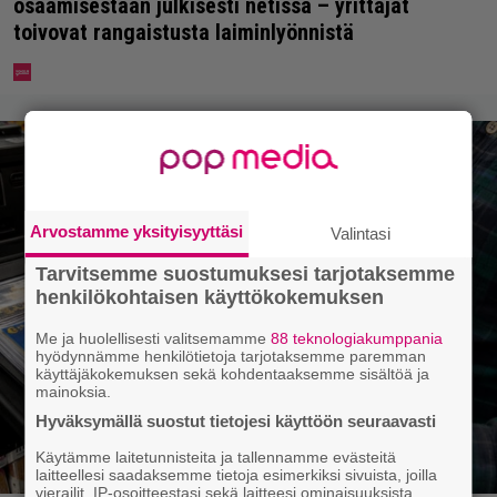
osaamisestaan julkisesti netissä – yrittäjät
toivovat rangaistusta laiminlyönnistä
Arvostamme yksityisyyttäsi
Valintasi
Tarvitsemme suostumuksesi tarjotaksemme
henkilökohtaisen käyttökokemuksen
Me ja huolellisesti valitsemamme
88 teknologiakumppania
hyödynnämme henkilötietoja tarjotaksemme paremman
käyttäjäkokemuksen sekä kohdentaaksemme sisältöä ja
mainoksia.
Hyväksymällä suostut tietojesi käyttöön seuraavasti
Käytämme laitetunnisteita ja tallennamme evästeitä
laitteellesi saadaksemme tietoja esimerkiksi sivuista, joilla
vierailit, IP-osoitteestasi sekä laitteesi ominaisuuksista.