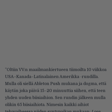
”Oltiin VV:n maailmankiertueen tiimoilta 10 viikkoa
USA–Kanada–Latinalainen Amerikka -rundilla.
Mulla oli siellä Ableton Push mukana ja dogma, että
käytän joka päivä 15–20 minuuttia siihen, että teen
yhden uuden biisiaihion. Sen rundin jälkeen mulla
olikin 65 biisiaihiota. Nimesin kaikki aihiot
tekovaiheessa niiden syntypaikan mukaan:
Lose