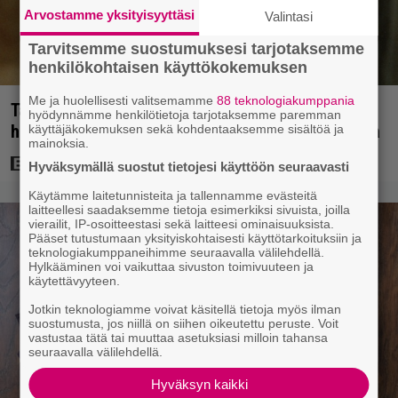
Arvostamme yksityisyyttäsi
Valintasi
Tarvitsemme suostumuksesi tarjotaksemme
henkilökohtaisen käyttökokemuksen
Me ja huolellisesti valitsemamme
88 teknologiakumppania
Tänän tv:ssä: Esko Salminen ja Satu Silvo tekevät
hyödynnämme henkilötietoja tarjotaksemme paremman
hienot pääroolit vuoden 1984 menestyselokuvassa
käyttäjäkokemuksen sekä kohdentaaksemme sisältöä ja
mainoksia.
Hyväksymällä suostut tietojesi käyttöön seuraavasti
Käytämme laitetunnisteita ja tallennamme evästeitä
laitteellesi saadaksemme tietoja esimerkiksi sivuista, joilla
vierailit, IP-osoitteestasi sekä laitteesi ominaisuuksista.
Pääset tutustumaan yksityiskohtaisesti käyttötarkoituksiin ja
teknologiakumppaneihimme seuraavalla välilehdellä.
Hylkääminen voi vaikuttaa sivuston toimivuuteen ja
käytettävyyteen.
Jotkin teknologiamme voivat käsitellä tietoja myös ilman
suostumusta, jos niillä on siihen oikeutettu peruste. Voit
vastustaa tätä tai muuttaa asetuksiasi milloin tahansa
seuraavalla välilehdellä.
Hyväksyn kaikki