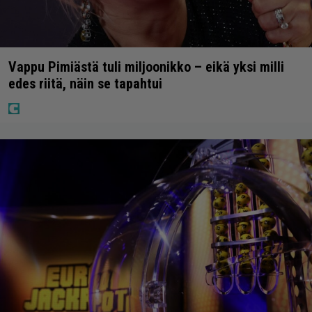
Vappu Pimiästä tuli miljoonikko – eikä yksi milli
edes riitä, näin se tapahtui