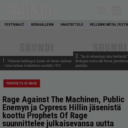
FESTIVAALIT
KUVAGALLERIA
HAASTATTELU
HELLSINKI METAL FESTI
2.
”Se oli oikeastaan aika herttaista”
1.
Tällainen keikkajyrä Queen oli ennen vanhaan
McKagan kertoo Axl Rosen jännittäne
– katso tulinen livetallenne vuodelta 1979
pestiään
PROPHETS OF RAGE
Rage Against The Machinen, Public
Enemyn ja Cypress Hillin jäsenistä
koottu Prophets Of Rage
suunnittelee julkaisevansa uutta