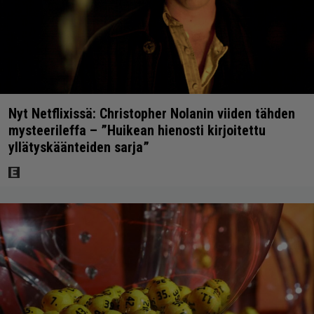
Nyt Netflixissä: Christopher Nolanin viiden tähden
mysteerileffa – ”Huikean hienosti kirjoitettu
yllätyskäänteiden sarja”