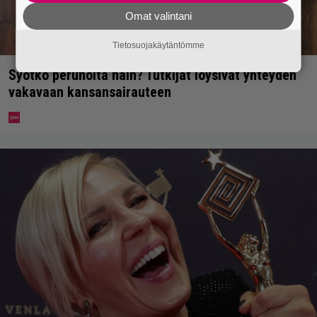
Omat valintani
Tietosuojakäytäntömme
Syötkö perunoita näin? Tutkijat löysivät yhteyden
vakavaan kansansairauteen