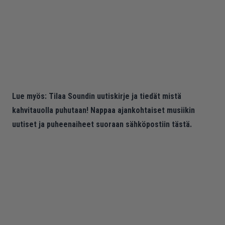
Lue myös:
Tilaa Soundin uutiskirje ja tiedät mistä
kahvitauolla puhutaan! Nappaa ajankohtaiset musiikin
uutiset ja puheenaiheet suoraan sähköpostiin tästä.