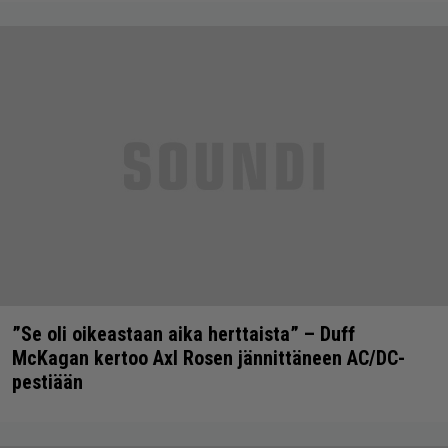
”Se oli oikeastaan aika herttaista” – Duff
McKagan kertoo Axl Rosen jännittäneen AC/DC-
pestiään