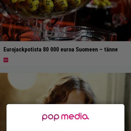
Eurojackpotista 80 000 euroa Suomeen – tänne