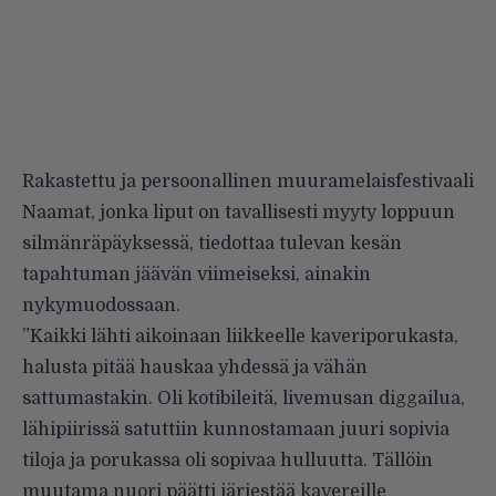
Rakastettu ja persoonallinen muuramelaisfestivaali
Naamat, jonka liput on tavallisesti myyty loppuun
silmänräpäyksessä,
tiedottaa
tulevan kesän
tapahtuman jäävän viimeiseksi, ainakin
nykymuodossaan.
”Kaikki lähti aikoinaan liikkeelle kaveriporukasta,
halusta pitää hauskaa yhdessä ja vähän
sattumastakin. Oli kotibileitä, livemusan diggailua,
lähipiirissä satuttiin kunnostamaan juuri sopivia
tiloja ja porukassa oli sopivaa hulluutta. Tällöin
muutama nuori päätti järjestää kavereille