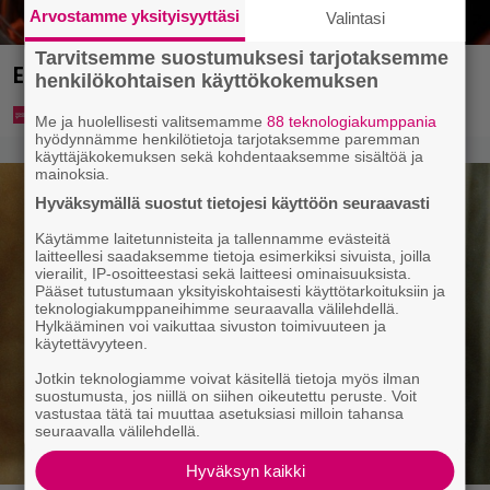
Arvostamme yksityisyyttäsi
Valintasi
Tarvitsemme suostumuksesi tarjotaksemme
Eurojackpotista 80 000 euroa Suomeen – tänne
henkilökohtaisen käyttökokemuksen
Me ja huolellisesti valitsemamme
88 teknologiakumppania
hyödynnämme henkilötietoja tarjotaksemme paremman
käyttäjäkokemuksen sekä kohdentaaksemme sisältöä ja
mainoksia.
Hyväksymällä suostut tietojesi käyttöön seuraavasti
Käytämme laitetunnisteita ja tallennamme evästeitä
laitteellesi saadaksemme tietoja esimerkiksi sivuista, joilla
vierailit, IP-osoitteestasi sekä laitteesi ominaisuuksista.
Pääset tutustumaan yksityiskohtaisesti käyttötarkoituksiin ja
teknologiakumppaneihimme seuraavalla välilehdellä.
Hylkääminen voi vaikuttaa sivuston toimivuuteen ja
käytettävyyteen.
Jotkin teknologiamme voivat käsitellä tietoja myös ilman
suostumusta, jos niillä on siihen oikeutettu peruste. Voit
vastustaa tätä tai muuttaa asetuksiasi milloin tahansa
seuraavalla välilehdellä.
Hyväksyn kaikki