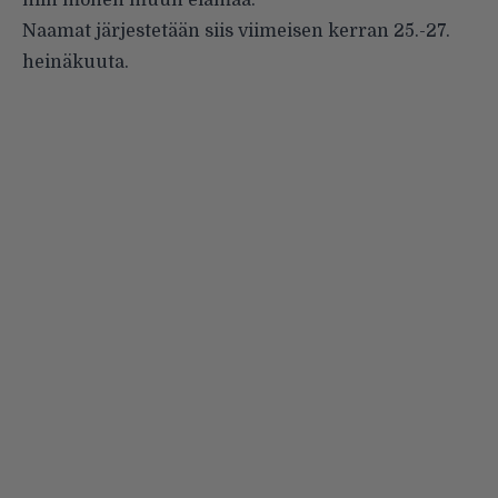
niin monen muun elämää.”
Naamat järjestetään siis viimeisen kerran 25.-27.
heinäkuuta.