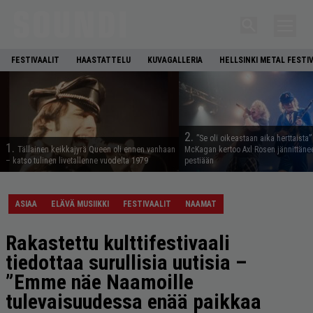
FESTIVAALIT
HAASTATTELU
KUVAGALLERIA
HELLSINKI METAL FESTI
2.
”Se oli oikeastaan aika herttaista”
1.
Tällainen keikkajyrä Queen oli ennen vanhaan
McKagan kertoo Axl Rosen jännittäne
– katso tulinen livetallenne vuodelta 1979
pestiään
ASIAA
ELÄVÄ MUSIIKKI
FESTIVAALIT
NAAMAT
Rakastettu kulttifestivaali
tiedottaa surullisia uutisia –
”Emme näe Naamoille
tulevaisuudessa enää paikkaa