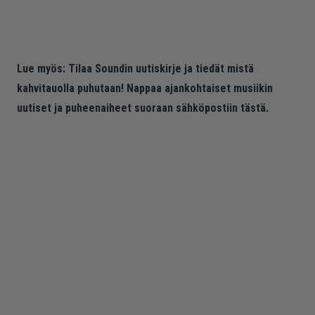
Lue myös:
Tilaa Soundin uutiskirje ja tiedät mistä
kahvitauolla puhutaan! Nappaa ajankohtaiset musiikin
uutiset ja puheenaiheet suoraan sähköpostiin tästä.