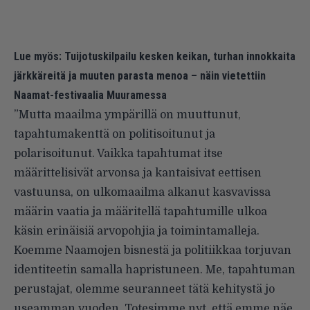
Lue myös:
Tuijotuskilpailu kesken keikan, turhan innokkaita
järkkäreitä ja muuten parasta menoa – näin vietettiin
Naamat-festivaalia Muuramessa
”Mutta maailma ympärillä on muuttunut,
tapahtumakenttä on politisoitunut ja
polarisoitunut. Vaikka tapahtumat itse
määrittelisivät arvonsa ja kantaisivat eettisen
vastuunsa, on ulkomaailma alkanut kasvavissa
määrin vaatia ja määritellä tapahtumille ulkoa
käsin erinäisiä arvopohjia ja toimintamalleja.
Koemme Naamojen bisnestä ja politiikkaa torjuvan
identiteetin samalla hapristuneen. Me, tapahtuman
perustajat, olemme seuranneet tätä kehitystä jo
useamman vuoden. Totesimme nyt, että emme näe