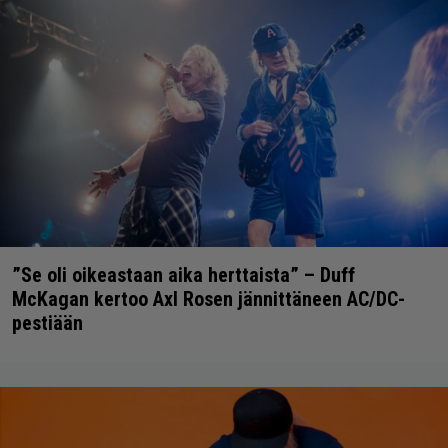
”Se oli oikeastaan aika herttaista” – Duff
McKagan kertoo Axl Rosen jännittäneen AC/DC-
pestiään