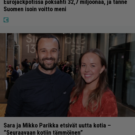
Eurojackpotissa poksahti 32,7 miljoonaa, ja tänne
Suomen isoin voitto meni
Sara ja Mikko Parikka etsivät uutta kotia –
”Seuraavaan kotiin tämmöinen”