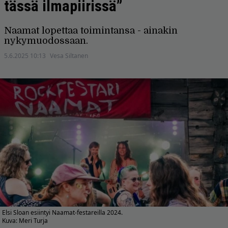
tässä ilmapiirissä”
Naamat lopettaa toimintansa - ainakin
nykymuodossaan.
5.6.2025 10:13
Vesa Siltanen
Elsi Sloan esiintyi Naamat-festareilla 2024.
Kuva: Meri Turja