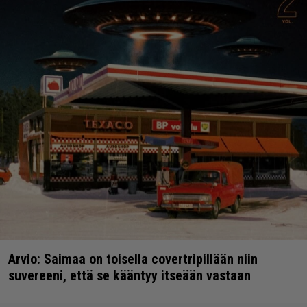
Arvio: Saimaa on toisella covertripillään niin
suvereeni, että se kääntyy itseään vastaan