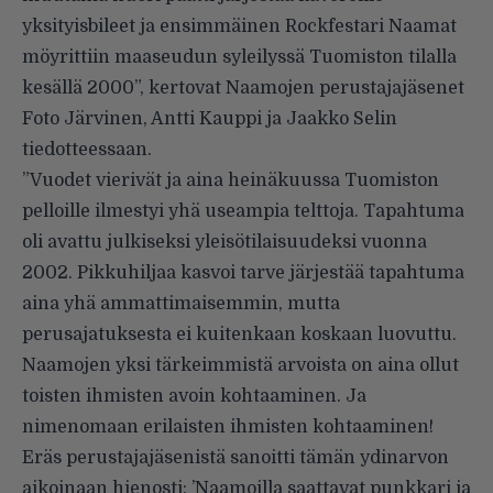
yksityisbileet ja ensimmäinen Rockfestari Naamat
möyrittiin maaseudun syleilyssä Tuomiston tilalla
kesällä 2000”, kertovat Naamojen perustajajäsenet
Foto Järvinen, Antti Kauppi ja Jaakko Selin
tiedotteessaan
.
”Vuodet vierivät ja aina heinäkuussa Tuomiston
pelloille ilmestyi yhä useampia telttoja. Tapahtuma
oli avattu julkiseksi yleisötilaisuudeksi vuonna
2002. Pikkuhiljaa kasvoi tarve järjestää tapahtuma
aina yhä ammattimaisemmin, mutta
perusajatuksesta ei kuitenkaan koskaan luovuttu.
Naamojen yksi tärkeimmistä arvoista on aina ollut
toisten ihmisten avoin kohtaaminen. Ja
nimenomaan erilaisten ihmisten kohtaaminen!
Eräs perustajajäsenistä sanoitti tämän ydinarvon
aikoinaan hienosti: ’Naamoilla saattavat punkkari ja