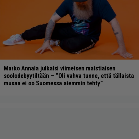
Marko Annala julkaisi viimeisen maistiaisen
soolodebyytiltään – ”Oli vahva tunne, että tällaista
musaa ei oo Suomessa aiemmin tehty”