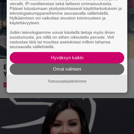
vierailit, IP-osoitteestasi sekä laitteesi ominaisuuksista.
Pääset tutustumaan yksityiskohtaisesti käyttötarkoituksiin ja
teknologiakumppaneihimme seuraavalla välilehdellä.
Hylkääminen voi vaikuttaa sivuston toimivuuteen ja
käytettävyyteen.
Jotkin teknologiamme voivat käsitellä tietoja myös ilman
suostumusta, jos niillä on siihen oikeutettu peruste. Voit
vastustaa tätä tai muuttaa asetuksiasi milloin tahansa
seuraavalla välilehdellä.
Hyväksyn kaikki
Eppu Normaalin viimeinen konsertti esitetään
Omat valintani
Ylellä
Tietosuojakäytäntömme