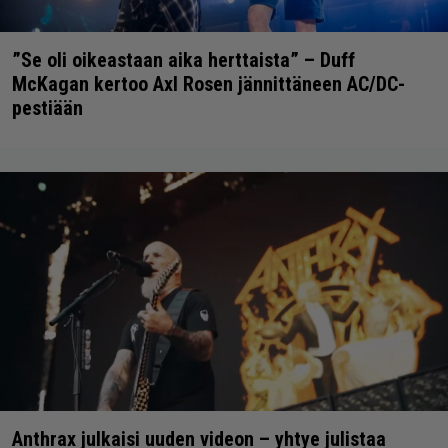
”Se oli oikeastaan aika herttaista” – Duff
McKagan kertoo Axl Rosen jännittäneen AC/DC-
pestiään
Anthrax julkaisi uuden videon – yhtye julistaa