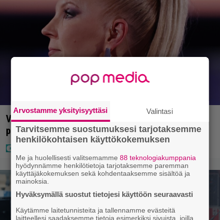
Arvostamme yksityisyyttäsi
Valintasi
Vappu Pimiä sai huonoa palvelua ravintolassa –
Tarvitsemme suostumuksesi tarjotaksemme
pettyi siellä kahteen asiaan
henkilökohtaisen käyttökokemuksen
Me ja huolellisesti valitsemamme
88 teknologiakumppania
hyödynnämme henkilötietoja tarjotaksemme paremman
käyttäjäkokemuksen sekä kohdentaaksemme sisältöä ja
mainoksia.
Hyväksymällä suostut tietojesi käyttöön seuraavasti
Käytämme laitetunnisteita ja tallennamme evästeitä
laitteellesi saadaksemme tietoja esimerkiksi sivuista, joilla