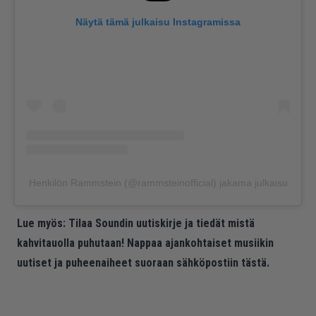
Näytä tämä julkaisu Instagramissa
Henkilön Rammstein (@rammsteinofficial) jakama julkaisu
Lue myös:
Tilaa Soundin uutiskirje ja tiedät mistä
kahvitauolla puhutaan! Nappaa ajankohtaiset musiikin
uutiset ja puheenaiheet suoraan sähköpostiin tästä.