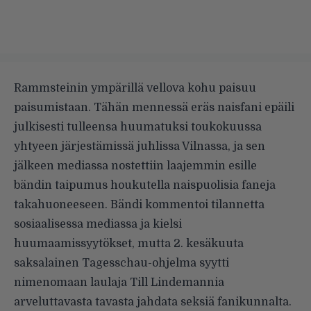
Rammsteinin ympärillä vellova kohu paisuu
paisumistaan. Tähän mennessä eräs naisfani epäili
julkisesti tulleensa huumatuksi toukokuussa
yhtyeen järjestämissä juhlissa Vilnassa, ja sen
jälkeen mediassa nostettiin laajemmin esille
bändin taipumus houkutella naispuolisia faneja
takahuoneeseen. Bändi kommentoi tilannetta
sosiaalisessa mediassa ja kielsi
huumaamissyytökset, mutta 2. kesäkuuta
saksalainen Tagesschau-ohjelma syytti
nimenomaan laulaja Till Lindemannia
arveluttavasta tavasta jahdata seksiä fanikunnalta.