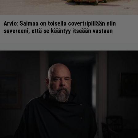
Arvio: Saimaa on toisella covertripillään niin
suvereeni, että se kääntyy itseään vastaan