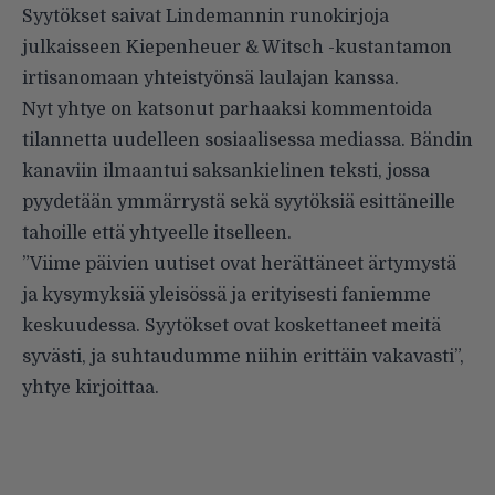
Syytökset saivat Lindemannin runokirjoja
julkaisseen Kiepenheuer & Witsch -kustantamon
irtisanomaan yhteistyönsä laulajan kanssa.
Nyt yhtye on katsonut parhaaksi kommentoida
tilannetta uudelleen sosiaalisessa mediassa. Bändin
kanaviin ilmaantui saksankielinen teksti, jossa
pyydetään ymmärrystä sekä syytöksiä esittäneille
tahoille että yhtyeelle itselleen.
”Viime päivien uutiset ovat herättäneet ärtymystä
ja kysymyksiä yleisössä ja erityisesti faniemme
keskuudessa. Syytökset ovat koskettaneet meitä
syvästi, ja suhtaudumme niihin erittäin vakavasti”,
yhtye kirjoittaa.