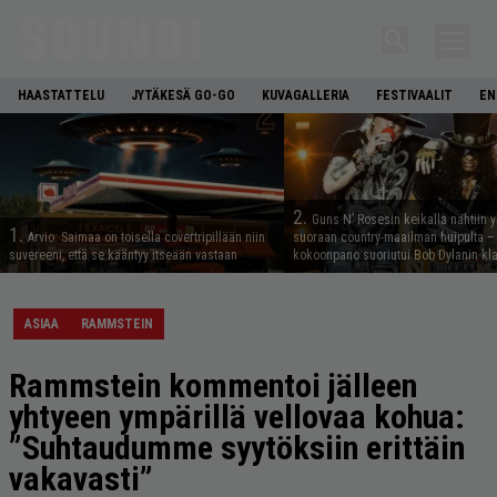
HAASTATTELU
JYTÄKESÄ GO-GO
KUVAGALLERIA
FESTIVAALIT
EN
2.
Guns N’ Rosesin keikalla nähtiin y
1.
Arvio: Saimaa on toisella covertripillään niin
suoraan country-maailman huipulta –
suvereeni, että se kääntyy itseään vastaan
kokoonpano suoriutui Bob Dylanin kl
ASIAA
RAMMSTEIN
Rammstein kommentoi jälleen
yhtyeen ympärillä vellovaa kohua:
”Suhtaudumme syytöksiin erittäin
vakavasti”