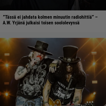
”Tässä ei jahdata kolmen minuutin radiohittiä” –
A.W. Yrjänä julkaisi toisen soololevynsä