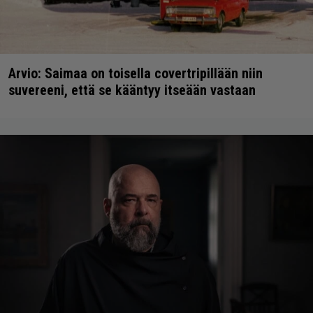
Arvio: Saimaa on toisella covertripillään niin
suvereeni, että se kääntyy itseään vastaan