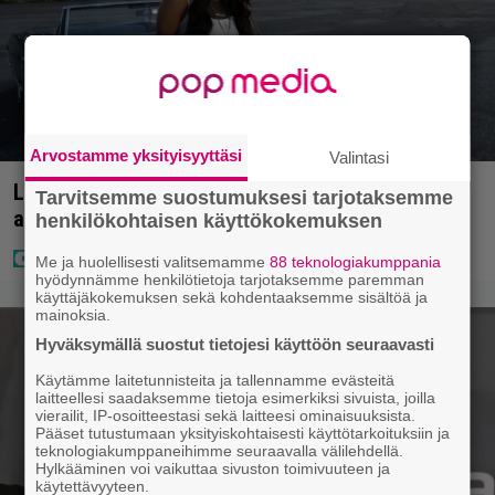
Arvostamme yksityisyyttäsi
Valintasi
Laulaja Mirellan rantakuvat ovat täynnä lomaa,
Tarvitsemme suostumuksesi tarjotaksemme
aurinkoa ja iloa
henkilökohtaisen käyttökokemuksen
Me ja huolellisesti valitsemamme
88 teknologiakumppania
hyödynnämme henkilötietoja tarjotaksemme paremman
käyttäjäkokemuksen sekä kohdentaaksemme sisältöä ja
mainoksia.
Hyväksymällä suostut tietojesi käyttöön seuraavasti
Käytämme laitetunnisteita ja tallennamme evästeitä
laitteellesi saadaksemme tietoja esimerkiksi sivuista, joilla
vierailit, IP-osoitteestasi sekä laitteesi ominaisuuksista.
Pääset tutustumaan yksityiskohtaisesti käyttötarkoituksiin ja
teknologiakumppaneihimme seuraavalla välilehdellä.
Hylkääminen voi vaikuttaa sivuston toimivuuteen ja
käytettävyyteen.