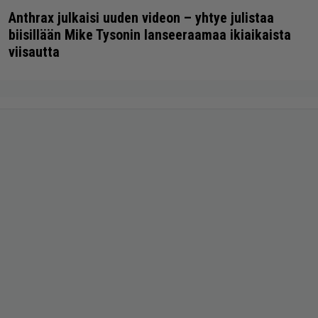
Anthrax julkaisi uuden videon – yhtye julistaa
biisillään Mike Tysonin lanseeraamaa ikiaikaista
viisautta