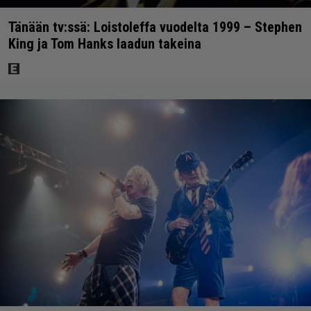
Tänään tv:ssä: Loistoleffa vuodelta 1999 – Stephen
King ja Tom Hanks laadun takeina