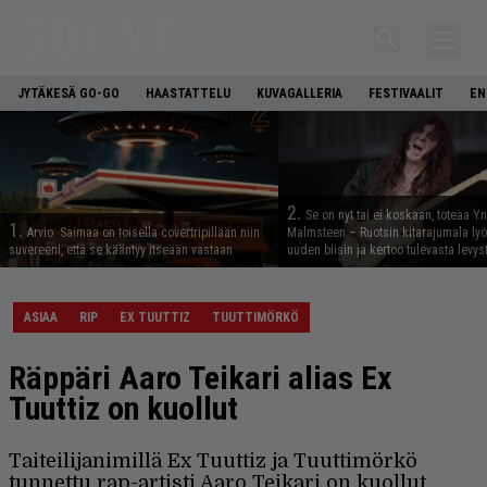
JYTÄKESÄ GO-GO
HAASTATTELU
KUVAGALLERIA
FESTIVAALIT
EN
2.
Se on nyt tai ei koskaan, toteaa Y
1.
Arvio: Saimaa on toisella covertripillään niin
Malmsteen – Ruotsin kitarajumala ly
suvereeni, että se kääntyy itseään vastaan
uuden biisin ja kertoo tulevasta levys
ASIAA
RIP
EX TUUTTIZ
TUUTTIMÖRKÖ
Räppäri Aaro Teikari alias Ex
Tuuttiz on kuollut
Taiteilijanimillä Ex Tuuttiz ja Tuuttimörkö
tunnettu rap-artisti Aaro Teikari on kuollut.