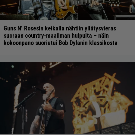
Guns N’ Rosesin keikalla nähtiin yllätysvieras
suoraan country-maailman huipulta – näin
kokoonpano suoriutui Bob Dylanin klassikosta