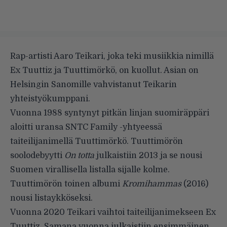
Rap-artisti Aaro Teikari, joka teki musiikkia nimillä
Ex Tuuttiz ja Tuuttimörkö, on kuollut. Asian on
Helsingin Sanomille vahvistanut
Teikarin
yhteistyökumppani.
Vuonna 1988 syntynyt pitkän linjan suomiräppäri
aloitti uransa SNTC Family -yhtyeessä
taiteilijanimellä Tuuttimörkö. Tuuttimörön
soolodebyytti
On totta
julkaistiin 2013 ja se nousi
Suomen virallisella listalla sijalle kolme.
Tuuttimörön toinen albumi
Kromihammas
(2016)
nousi listaykköseksi.
Vuonna 2020 Teikari vaihtoi taiteilijanimekseen Ex
Tuuttiz. Samana vuonna julkaistiin ensimmäinen