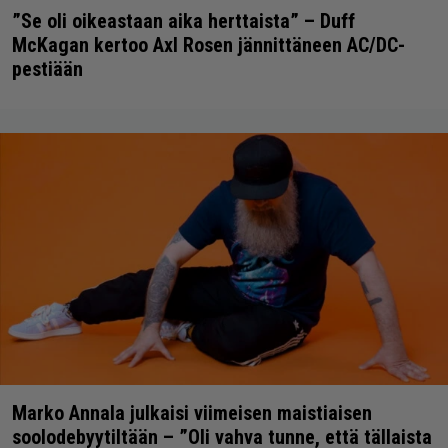
”Se oli oikeastaan aika herttaista” – Duff
McKagan kertoo Axl Rosen jännittäneen AC/DC-
pestiään
Marko Annala julkaisi viimeisen maistiaisen
soolodebyytiltään – ”Oli vahva tunne, että tällaista