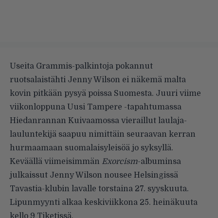
Useita Grammis-palkintoja pokannut
ruotsalaistähti Jenny Wilson ei näkemä malta
kovin pitkään pysyä poissa Suomesta. Juuri viime
viikonloppuna Uusi Tampere -tapahtumassa
Hiedanrannan Kuivaamossa vieraillut laulaja-
lauluntekijä saapuu nimittäin seuraavan kerran
hurmaamaan suomalaisyleisöä jo syksyllä.
Keväällä viimeisimmän
Exorcism
-albuminsa
julkaissut Jenny Wilson nousee Helsingissä
Tavastia-klubin
lavalle torstaina 27. syyskuuta.
Lipunmyynti alkaa keskiviikkona 25. heinäkuuta
kello 9
Tiketissä
.