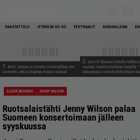
HAASTATTELU
JYTÄKESÄ GO-GO
FESTIVAALIT
KUVAGALLERIA
EN
2.
Guns N’ Rosesin keikalla nähtiin y
1.
Arvio: Saimaa on toisella covertripillään niin
suoraan country-maailman huipulta –
suvereeni, että se kääntyy itseään vastaan
kokoonpano suoriutui Bob Dylanin kl
ELÄVÄ MUSIIKKI
JENNY WILSON
Ruotsalaistähti Jenny Wilson palaa
Suomeen konsertoimaan jälleen
syyskuussa