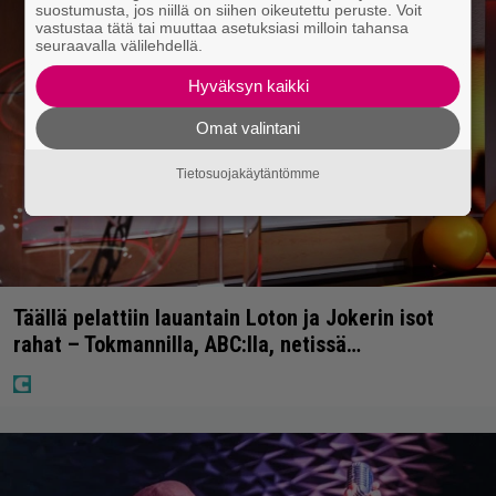
suostumusta, jos niillä on siihen oikeutettu peruste. Voit
vastustaa tätä tai muuttaa asetuksiasi milloin tahansa
seuraavalla välilehdellä.
Hyväksyn kaikki
Omat valintani
Tietosuojakäytäntömme
Täällä pelattiin lauantain Loton ja Jokerin isot
rahat – Tokmannilla, ABC:lla, netissä…