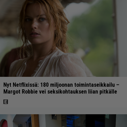
Nyt Netflixissä: 180 miljoonan toimintaseikkailu –
Margot Robbie vei seksikohtauksen liian pitkälle