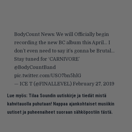
BodyCount News: We will Officially begin
recording the new BC album this April… I
don’t even need to say it’s gonna be Brutal…
Stay tuned for ‘CARNIVORE’
@BodyCountBand
pic.twitter.com/USO7bn5hlG
— ICE T (@FINALLEVEL)
February 27, 2019
Lue myös:
Tilaa Soundin uutiskirje ja tiedät mistä
kahvitauolla puhutaan! Nappaa ajankohtaiset musiikin
uutiset ja puheenaiheet suoraan sähköpostiin tästä.