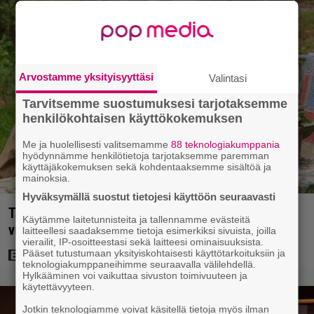
Arvostamme yksityisyyttäsi
Valintasi
Tarvitsemme suostumuksesi tarjotaksemme
henkilökohtaisen käyttökokemuksen
Me ja huolellisesti valitsemamme
88 teknologiakumppania
hyödynnämme henkilötietoja tarjotaksemme paremman
käyttäjäkokemuksen sekä kohdentaaksemme sisältöä ja
mainoksia.
Hyväksymällä suostut tietojesi käyttöön seuraavasti
Tänään tv:ssä: Koskettava kotimainen elokuva
Käytämme laitetunnisteita ja tallennamme evästeitä
vuodelta 2020 – ”Tehty isolla sydämellä”
laitteellesi saadaksemme tietoja esimerkiksi sivuista, joilla
vierailit, IP-osoitteestasi sekä laitteesi ominaisuuksista.
Pääset tutustumaan yksityiskohtaisesti käyttötarkoituksiin ja
teknologiakumppaneihimme seuraavalla välilehdellä.
Hylkääminen voi vaikuttaa sivuston toimivuuteen ja
käytettävyyteen.
Jotkin teknologiamme voivat käsitellä tietoja myös ilman