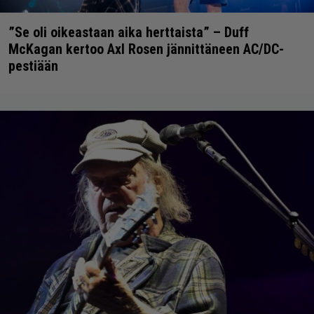
”Se oli oikeastaan aika herttaista” – Duff
McKagan kertoo Axl Rosen jännittäneen AC/DC-
pestiään