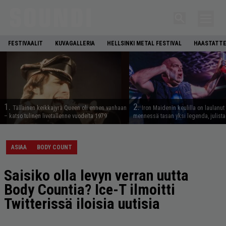
FESTIVAALIT
KUVAGALLERIA
HELLSINKI METAL FESTIVAL
HAASTATTE
1.
2.
Tällainen keikkajyrä Queen oli ennen vanhaan
Iron Maidenin keulilla on laulanut
– katso tulinen livetallenne vuodelta 1979
mennessä tasan yksi legenda, julistaa
ASIAA
BODY COUNT
Saisiko olla levyn verran uutta
Body Countia? Ice-T ilmoitti
Twitterissä iloisia uutisia