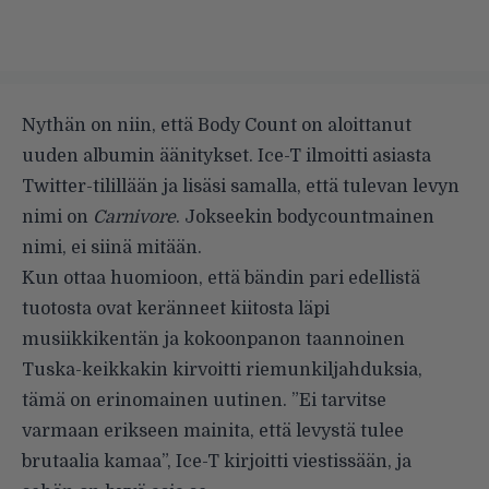
Nythän on niin, että Body Count on aloittanut
uuden albumin äänitykset. Ice-T ilmoitti asiasta
Twitter-tilillään ja lisäsi samalla, että tulevan levyn
nimi on
Carnivore
. Jokseekin bodycountmainen
nimi, ei siinä mitään.
Kun ottaa huomioon, että bändin pari edellistä
tuotosta ovat keränneet kiitosta läpi
musiikkikentän ja kokoonpanon taannoinen
Tuska-keikkakin kirvoitti riemunkiljahduksia,
tämä on erinomainen uutinen. ”Ei tarvitse
varmaan erikseen mainita, että levystä tulee
brutaalia kamaa”, Ice-T kirjoitti viestissään, ja