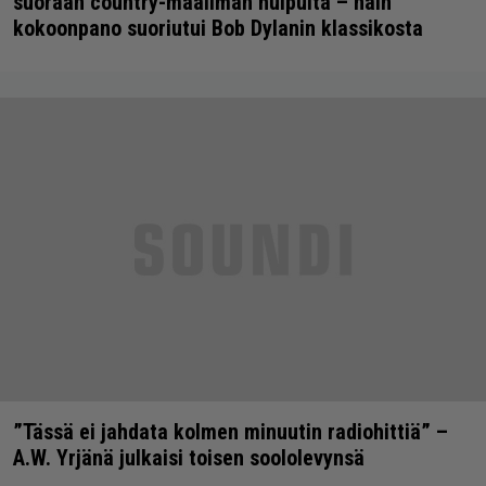
suoraan country-maailman huipulta – näin
kokoonpano suoriutui Bob Dylanin klassikosta
”Tässä ei jahdata kolmen minuutin radiohittiä” –
A.W. Yrjänä julkaisi toisen soololevynsä