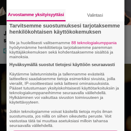
Arvostamme yksityisyyttäsi
Valintasi
Tarvitsemme suostumuksesi tarjotaksemme
henkilökohtaisen käyttökokemuksen
Jani Sieviseltä harvinainen kuva – ”Kaikki lapset
samaan aikaan”
Me ja huolellisesti valitsemamme
88 teknologiakumppania
hyödynnämme henkilötietoja tarjotaksemme paremman
käyttäjäkokemuksen sekä kohdentaaksemme sisältöä ja
mainoksia.
Hyväksymällä suostut tietojesi käyttöön seuraavasti
Käytämme laitetunnisteita ja tallennamme evästeitä
laitteellesi saadaksemme tietoja esimerkiksi sivuista, joilla
vierailit, IP-osoitteestasi sekä laitteesi ominaisuuksista.
Pääset tutustumaan yksityiskohtaisesti käyttötarkoituksiin ja
teknologiakumppaneihimme seuraavalla välilehdellä.
Hylkääminen voi vaikuttaa sivuston toimivuuteen ja
käytettävyyteen.
Jotkin teknologiamme voivat käsitellä tietoja myös ilman
suostumusta, jos niillä on siihen oikeutettu peruste. Voit
vastustaa tätä tai muuttaa asetuksiasi milloin tahansa
seuraavalla välilehdellä.