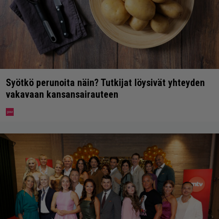
Syötkö perunoita näin? Tutkijat löysivät yhteyden
vakavaan kansansairauteen