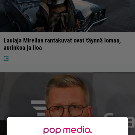
Laulaja Mirellan rantakuvat ovat täynnä lomaa,
aurinkoa ja iloa