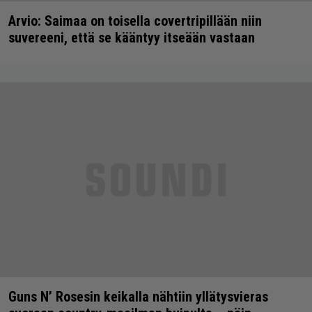
Arvio: Saimaa on toisella covertripillään niin
suvereeni, että se kääntyy itseään vastaan
Guns N’ Rosesin keikalla nähtiin yllätysvieras