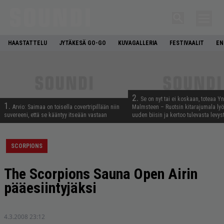
HAASTATTELU
JYTÄKESÄ GO-GO
KUVAGALLERIA
FESTIVAALIT
EN
2.
Se on nyt tai ei koskaan, toteaa Y
1.
Arvio: Saimaa on toisella covertripillään niin
Malmsteen – Ruotsin kitarajumala ly
suvereeni, että se kääntyy itseään vastaan
uuden biisin ja kertoo tulevasta levys
SCORPIONS
The Scorpions Sauna Open Airin
pääesiintyjäksi
4.3.2008 23:12