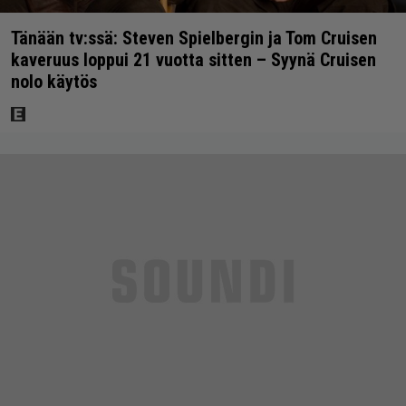
Tänään tv:ssä: Steven Spielbergin ja Tom Cruisen
kaveruus loppui 21 vuotta sitten – Syynä Cruisen
nolo käytös