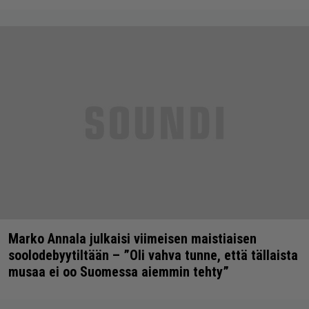
Marko Annala julkaisi viimeisen maistiaisen
soolodebyytiltään – ”Oli vahva tunne, että tällaista
musaa ei oo Suomessa aiemmin tehty”