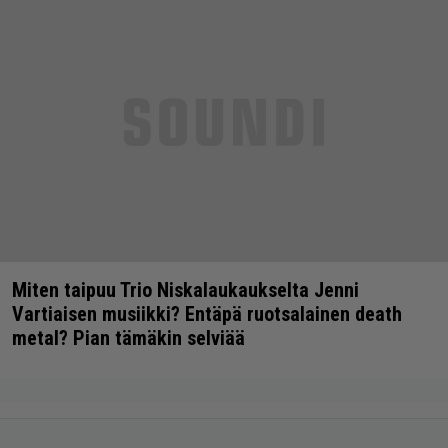
Miten taipuu Trio Niskalaukaukselta Jenni
Vartiaisen musiikki? Entäpä ruotsalainen death
metal? Pian tämäkin selviää