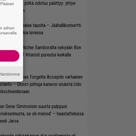
ezer-fanien pitkä odotus päättyy: yhtye
. Pääset
e
ulee Suomeen
ind Channel palaa tauolta – Jäähallikonsertti
n siihen
 uutta musiikkia luvassa
uraavalla
ten sujuvat Richie Samboralta nykyään Bon
vi -hommat? Kitaristi pureutui keikalla
nhaan hittiin
äytäntömme
in sujuu Tobias Forgelta Acceptin varhainen
otanto – Ghost-johtaja kanavoi sisäistä Udo
rkschneideriaan
un Gene Simmonsin suusta pulppusi
rioksennusta, se oli menoa” – haastattelussa
neli Jarva
ipknotin pitkäaikaisen dj:n erottamista oli