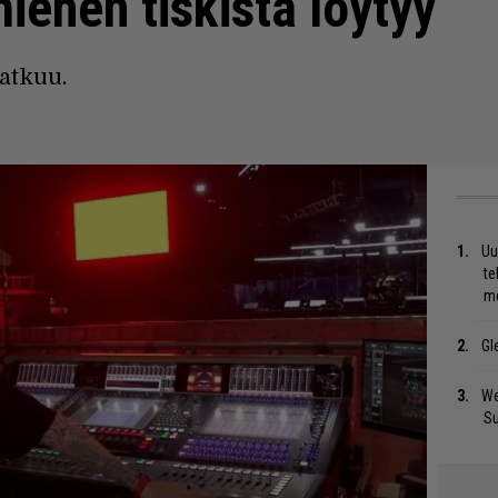
iehen tiskistä löytyy
atkuu.
Uu
te
me
Gl
We
S