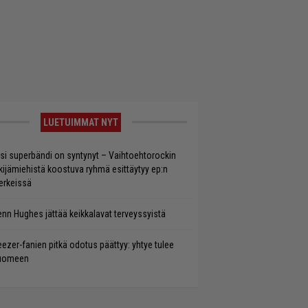
LUETUIMMAT NYT
si superbändi on syntynyt – Vaihtoehtorockin
kijämiehistä koostuva ryhmä esittäytyy ep:n
rkeissä
enn Hughes jättää keikkalavat terveyssyistä
ezer-fanien pitkä odotus päättyy: yhtye tulee
uomeen