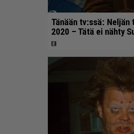
Tänään tv:ssä: Neljän 
2020 – Tätä ei nähty S