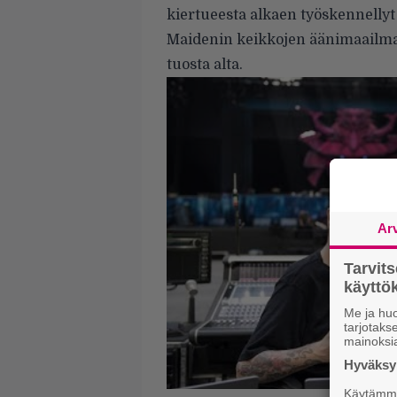
kiertueesta alkaen työskennellyt k
Maidenin keikkojen äänimaailma s
tuosta alta.
Ar
Tarvit
käytt
Me ja huo
tarjotak
mainoksi
Hyväksym
Käytämme 