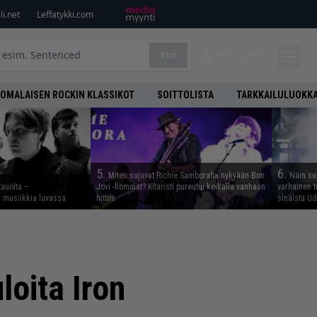
i.net
Leffatykki.com
Etsi
KIRJAUDU
OMALAISEN ROCKIN KLASSIKOT
SOITTOLISTA
TARKKAILULUOKK
5.
6.
Miten sujuvat Richie Samboralta nykyään Bon
Näin su
tauolta –
Jovi -hommat? Kitaristi pureutui keikalla vanhaan
varhainen t
ta musiikkia luvassa
hittiin
sisäistä U
loita Iron