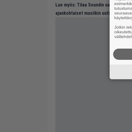
esimerkiks
Lue myös:
Tilaa Soundin uutiskirje ja
tutustuma
ajankohtaiset musiikin uutiset ja puh
seuraaval
käytettäv
Jotkin te
oikeutett
välilehdel