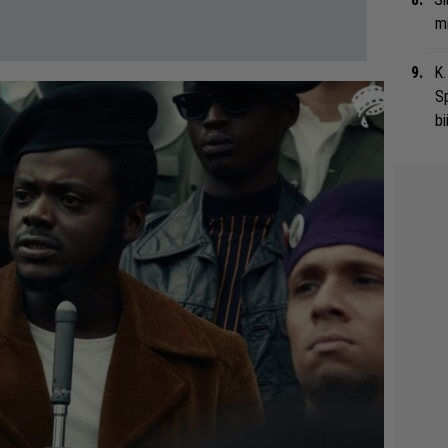
mi
K.
S
bi