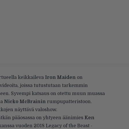
rtueella keikkaileva
Iron Maiden
on
 videoita, joissa tutustutaan tarkemmin
seen. Syvempi katsaus on otettu muun muassa
ja
Nicko McBrainin
rumpupatteristoon.
ikkojen näyttävä valoshow.
pätkän pääosassa on yhtyeen äänimies
Ken
kanssa vuoden 2018 Legacy of the Beast -