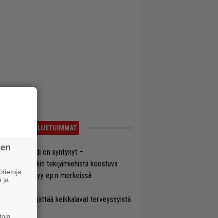
LUETUIMMAT
sen
si superbändi on syntynyt –
ihtoehtorockin tekijämiehistä koostuva
tietoja
hmä esittäytyy ep:n merkeissä
 ja
enn Hughes jättää keikkalavat terveyssyistä
toja