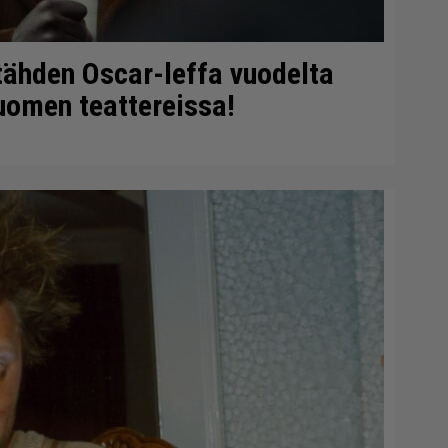
tähden Oscar-leffa vuodelta
uomen teattereissa!