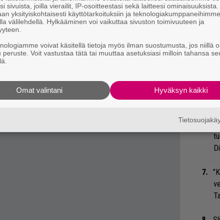
We
i sivuista, joilla vierailit, IP-osoitteestasi sekä laitteesi ominaisuuksista
 tiedät mistä kahvitauolla puhutaan! Nappaa
an yksityiskohtaisesti käyttötarkoituksiin ja teknologiakumppaneihimm
t
eenaiheet suoraan sähköpostiin tästä.
la välilehdellä. Hylkääminen voi vaikuttaa sivuston toimivuuteen ja
yyteen.
Bl
knologiamme voivat käsitellä tietoja myös ilman suostumusta, jos niillä o
ja
u peruste. Voit vastustaa tätä tai muuttaa asetuksiasi milloin tahansa se
lä.
Mi
Jo
Omat valintani
Hyväksyn kaikki
va
Tietosuojak
Nä
tu
Di
”K
ve
Ta
Sl