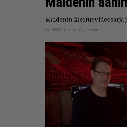
Maidenin äänim
Maidenin kiertuevideosarja j
28.7.2023 18:43
Elli Muurikainen