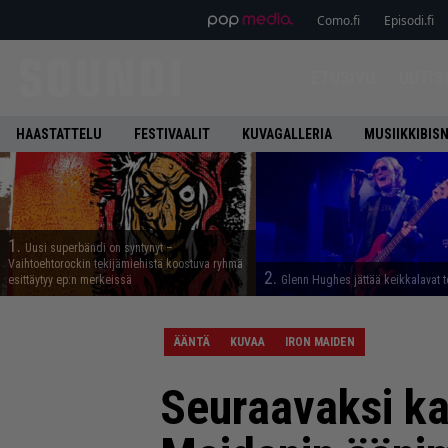
Como.fi
Episodi.fi
ETUSIVU
UUTIS
HAASTATTELU
FESTIVAALIT
KUVAGALLERIA
MUSIIKKIBIS
1.
Uusi superbändi on syntynyt –
Vaihtoehtorockin tekijämiehistä koostuva ryhmä
2.
esittäytyy ep:n merkeissä
Glenn Hughes jättää keikkalavat t
ÄÄNTÄ
KUVAA
IRON MAIDEN
Seuraavaksi kat