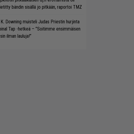
etitty bändin sisällä jo pitkään, raportoi TMZ
 K. Downing muisteli Judas Priestin hurjinta
pinal Tap -hetkeä – ”Soitimme ensimmäisen
isin ilman lauluja!”