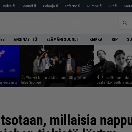
Voice.fi
Soundi.fi
Pelaaja.fi
Inferno.fi
Rumba.fi
Tilt.fi
Metel
ET
LEVYARVIOT
JUTUT
LEHTI
NES
ENSINÄYTTÖ
ELÄMÄNI SOUNDIT
KEIKKA
RIP
SU
3.
4.
Weezer-fanien pitkä odotus päättyy: yhtye
Blind Channel palaa 
erveyssyistä
tulee Suomeen
Jäähallikonsertti ja uut
sotaan, millaisia nappu