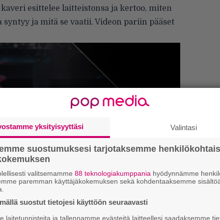
averi esittelee laitteistonsa ja kertoo, miten
yntyy ja mitä se vaatii. Videon pariin pääset
vostamme yksityisyyttäsi
Valintasi
semme suostumuksesi tarjotaksemme henkilökohtai
Uu
ökokemuksen
Va
lellisesti valitsemamme
88 teknologiakumppania
hyödynnämme henkilö
ry
semme paremman käyttäjäkokemuksen sekä kohdentaaksemme sisältöä
a.
Gl
ällä suostut tietojesi käyttöön seuraavasti
laitetunnisteita ja tallennamme evästeitä laitteellesi saadaksemme tie