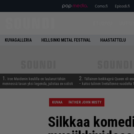
Como.fi
Episodi.fi
ETUSIVU
UUTIS
KUVAGALLERIA
HELLSINKI METAL FESTIVAL
HAASTATTELU
1.
2.
Iron Maidenin keulilla on laulanut tähän
Tällainen keikkajyrä Queen oli e
mennessä tasan yksi legenda, julistaa ex-solisti
– katso tulinen livetallenne vuodelta
KUVAA
FATHER JOHN MISTY
Silkkaa komed