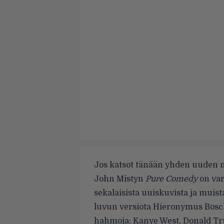
Jos katsot tänään yhden uuden m
John Mistyn
Pure Comedy
on var
sekalaisista uuiskuvista ja muist
luvun versiota Hieronymus Bosch
hahmoja: Kanye West, Donald Tr