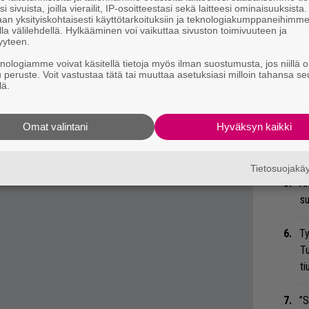
i sivuista, joilla vierailit, IP-osoitteestasi sekä laitteesi ominaisuuksista
ka
an yksityiskohtaisesti käyttötarkoituksiin ja teknologiakumppaneihimm
la välilehdellä. Hylkääminen voi vaikuttaa sivuston toimivuuteen ja
yyteen.
He
knologiamme voivat käsitellä tietoja myös ilman suostumusta, jos niillä o
Pa
 tiedät mistä kahvitauolla puhutaan! Nappaa
u peruste. Voit vastustaa tätä tai muuttaa asetuksiasi milloin tahansa se
pä
lä.
eenaiheet suoraan sähköpostiin tästä.
Er
Omat valintani
Hyväksyn kaikki
Ro
u
Tietosuojak
Ar
su
Ty
Tu
ti
”S