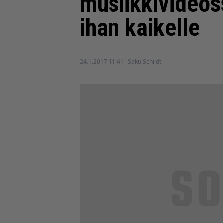
musiikkivideoss
ihan kaikelle
24.1.2017 11:41
Saku Schildt