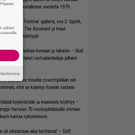
. Pääset
tso tulinen livetallenne vuodelta 1979
e
llsinki Metal Festival -galleria, osa 2: Opeth,
n siihen
radise Lost, The Kovenant ja muut
uraavalla
ätöspäivän esiintyjät
ik Grönwall matkaa hornaan ja takaisin – Skid
w’ssa vaikuttanut ruotsalaislaulaja julkaisi
uden videon
äytäntömme
vio: Saimaa on toisella covertripillään niin
vereeni, että se kääntyy itseään vastaan
öläisiä kyykytetään ja maaseutu köyhtyy –
mppi Varosen 70-vuotisjuhlabiisillä otetaan
ukasti kantaa nykymenoon
e oli oikeastaan aika herttaista” – Duff