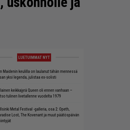
e, uskonnolle ja
LUETUIMMAT NYT
on Maidenin keulilla on laulanut tähän mennessä
san yksi legenda, julistaa ex-solisti
llainen keikkajyrä Queen oli ennen vanhaan –
tso tulinen livetallenne vuodelta 1979
llsinki Metal Festival -galleria, osa 2: Opeth,
radise Lost, The Kovenant ja muut päätöspäivän
iintyjät