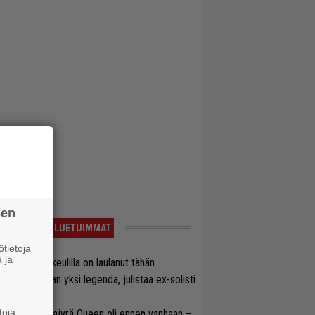
sen
LUETUIMMAT
tietoja
 ja
on Maidenin keulilla on laulanut tähän
nnessä tasan yksi legenda, julistaa ex-solisti
toja
llainen keikkajyrä Queen oli ennen vanhaan –