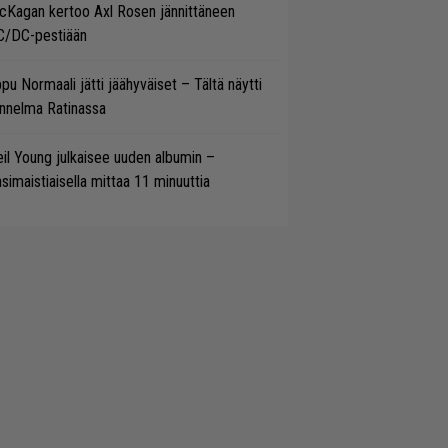
cKagan kertoo Axl Rosen jännittäneen
C/DC-pestiään
pu Normaali jätti jäähyväiset – Tältä näytti
nnelma Ratinassa
il Young julkaisee uuden albumin –
simaistiaisella mittaa 11 minuuttia