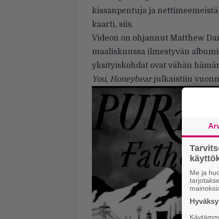
kissanpentuja ja nettimeemeist
kaarti, siis.
Videon on ohjannut Matthew Dan
maaliskuussa ilmestyvän albumin
yksityiskohdat ovat vähän hämär
You, Honeybear
julkaistiin vuonn
Ar
Tarvit
käytt
Me ja huo
tarjotak
mainoksi
Hyväksym
Käytämme 