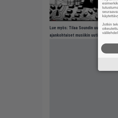
esimerkiks
tutustuma
seuraaval
käytettäv
Jotkin te
Lue myös:
Tilaa Soundin uutiskirje ja
oikeutett
välilehdel
ajankohtaiset musiikin uutiset ja puh