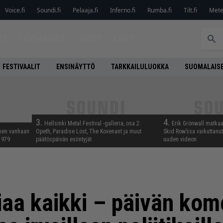
Voice.fi
Soundi.fi
Pelaaja.fi
Inferno.fi
Rumba.fi
Tilt.fi
Metel
ET
LEVYARVIOT
JUTUT
LEHTI
FESTIVAALIT
ENSINÄYTTÖ
TARKKAILULUOKKA
SUOMALAISE
3.
4.
Hellsinki Metal Festival -galleria, osa 2:
Erik Grönwall matkaa
nnen vanhaan
Opeth, Paradise Lost, The Kovenant ja muut
Skid Row’ssa vaikuttanut 
 1979
päätöspäivän esiintyjät
uuden videon
iaa kaikki – päivän ko