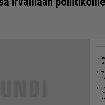
a irvaillaan poliitikoill
Ir
ta
Tä
ka
He
Pa
es