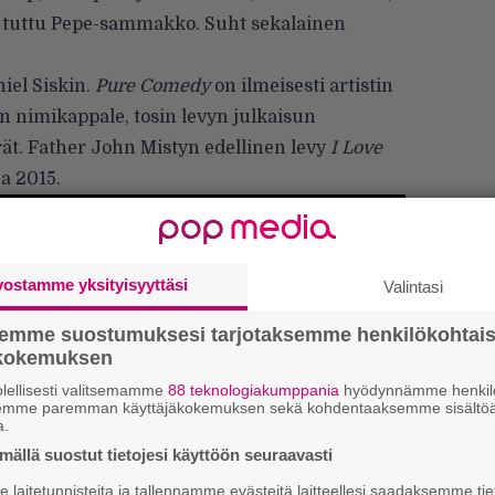
ä tuttu Pepe-sammakko. Suht sekalainen
iel Siskin.
Pure Comedy
on ilmeisesti artistin
 nimikappale, tosin levyn julkaisun
ät. Father John Mistyn edellinen levy
I Love
a 2015.
vostamme yksityisyyttäsi
Valintasi
semme suostumuksesi tarjotaksemme henkilökohtai
ökokemuksen
lellisesti valitsemamme
88 teknologiakumppania
hyödynnämme henkilö
semme paremman käyttäjäkokemuksen sekä kohdentaaksemme sisältöä
Ir
a.
me
ällä suostut tietojesi käyttöön seuraavasti
laitetunnisteita ja tallennamme evästeitä laitteellesi saadaksemme tie
Tä