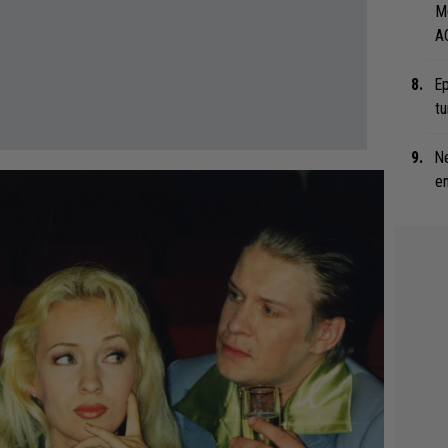
M
A
Ep
tu
Ne
en