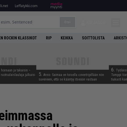
i.net
Leffatykki.com
Etsi
KIRJAUDU
N ROCKIN KLASSIKOT
RIP
KEIKKA
SOITTOLISTA
ARKIST
6.
 hornaan ja takaisin –
Työläis
5.
ruotsalaislaulaja julkaisi
Arvio: Saimaa on toisella covertripillään niin
Tumppi Varo
suvereeni, että se kääntyy itseään vastaan
tiukasti k
meimmassa