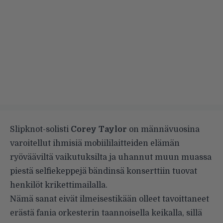
Slipknot-solisti
Corey Taylor
on männävuosina
varoitellut ihmisiä mobiililaitteiden elämän
ryövääviltä vaikutuksilta ja uhannut muun muassa
piestä selfiekeppejä bändinsä konserttiin tuovat
henkilöt
krikettimailalla
.
Nämä sanat eivät ilmeisestikään olleet tavoittaneet
erästä fania orkesterin taannoisella keikalla, sillä