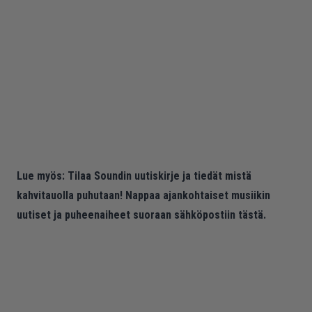
Lue myös:
Tilaa Soundin uutiskirje ja tiedät mistä
kahvitauolla puhutaan! Nappaa ajankohtaiset musiikin
uutiset ja puheenaiheet suoraan sähköpostiin tästä.