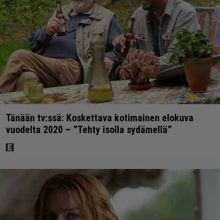
Tänään tv:ssä: Koskettava kotimainen elokuva
vuodelta 2020 – ”Tehty isolla sydämellä”