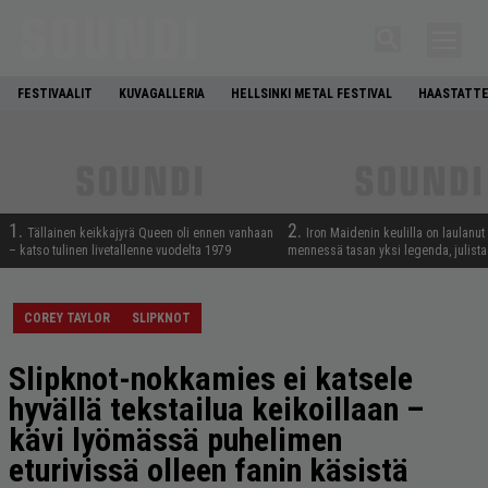
FESTIVAALIT
KUVAGALLERIA
HELLSINKI METAL FESTIVAL
HAASTATTE
1.
2.
Tällainen keikkajyrä Queen oli ennen vanhaan
Iron Maidenin keulilla on laulanut
– katso tulinen livetallenne vuodelta 1979
mennessä tasan yksi legenda, julistaa
COREY TAYLOR
SLIPKNOT
Slipknot-nokkamies ei katsele
hyvällä tekstailua keikoillaan –
kävi lyömässä puhelimen
eturivissä olleen fanin käsistä