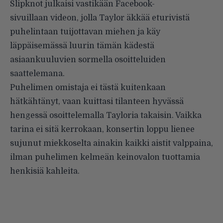
Slipknot julkaisi vastikään
Facebook-
sivuillaan
videon, jolla Taylor äkkää eturivistä
puhelintaan tuijottavan miehen ja käy
läppäisemässä luurin tämän kädestä
asiaankuuluvien sormella osoitteluiden
saattelemana.
Puhelimen omistaja ei tästä kuitenkaan
hätkähtänyt, vaan kuittasi tilanteen hyvässä
hengessä osoittelemalla Tayloria takaisin. Vaikka
tarina ei sitä kerrokaan, konsertin loppu lienee
sujunut miekkoselta ainakin kaikki aistit valppaina,
ilman puhelimen kelmeän keinovalon tuottamia
henkisiä kahleita.