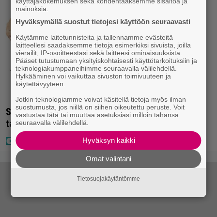
käyttäjäkokemuksen sekä kohdentaaksemme sisältöä ja
mainoksia.
Hyväksymällä suostut tietojesi käyttöön seuraavasti
Käytämme laitetunnisteita ja tallennamme evästeitä
laitteellesi saadaksemme tietoja esimerkiksi sivuista, joilla
vierailit, IP-osoitteestasi sekä laitteesi ominaisuuksista.
Pääset tutustumaan yksityiskohtaisesti käyttötarkoituksiin ja
teknologiakumppaneihimme seuraavalla välilehdellä.
Hylkääminen voi vaikuttaa sivuston toimivuuteen ja
käytettävyyteen.
Jotkin teknologiamme voivat käsitellä tietoja myös ilman
suostumusta, jos niillä on siihen oikeutettu peruste. Voit
Seiska: Laulaja Frederik lyttäsi Eput – johan oli
vastustaa tätä tai muuttaa asetuksiasi milloin tahansa
taas kielen käyttöä
seuraavalla välilehdellä.
Hyväksyn kaikki
Omat valintani
Tietosuojakäytäntömme