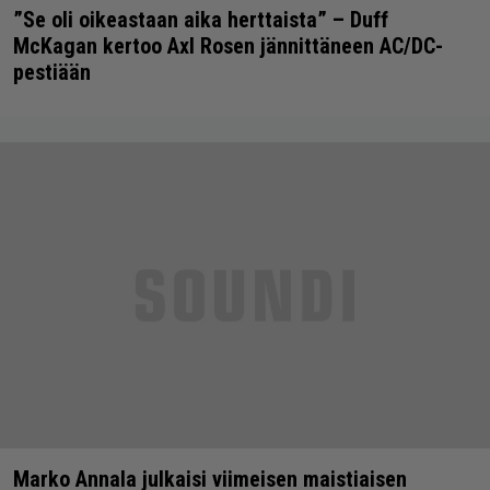
”Se oli oikeastaan aika herttaista” – Duff
McKagan kertoo Axl Rosen jännittäneen AC/DC-
pestiään
Marko Annala julkaisi viimeisen maistiaisen