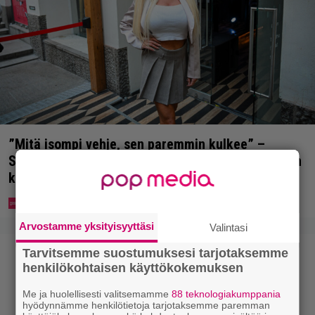
”Mitä isompi vehje, sen paremmin kulkee” –
Susanna Penttilä suuntasi Bangbussinsa Helsingin
keskustaan
Arvostamme yksityisyyttäsi
Valintasi
Tarvitsemme suostumuksesi tarjotaksemme
henkilökohtaisen käyttökokemuksen
Me ja huolellisesti valitsemamme
88 teknologiakumppania
hyödynnämme henkilötietoja tarjotaksemme paremman