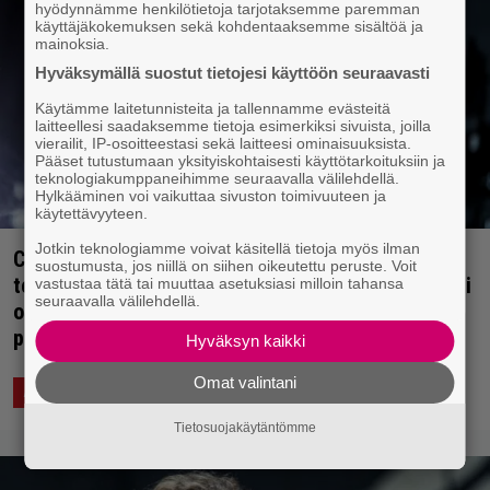
hyödynnämme henkilötietoja tarjotaksemme paremman
käyttäjäkokemuksen sekä kohdentaaksemme sisältöä ja
mainoksia.
Hyväksymällä suostut tietojesi käyttöön seuraavasti
Käytämme laitetunnisteita ja tallennamme evästeitä
laitteellesi saadaksemme tietoja esimerkiksi sivuista, joilla
vierailit, IP-osoitteestasi sekä laitteesi ominaisuuksista.
Pääset tutustumaan yksityiskohtaisesti käyttötarkoituksiin ja
teknologiakumppaneihimme seuraavalla välilehdellä.
Hylkääminen voi vaikuttaa sivuston toimivuuteen ja
käytettävyyteen.
Jotkin teknologiamme voivat käsitellä tietoja myös ilman
Corey Taylor perui soolokiertueensa
suostumusta, jos niillä on siihen oikeutettu peruste. Voit
terveydellisistä syistä – ”Saavutin pisteen, mikä ei
vastustaa tätä tai muuttaa asetuksiasi milloin tahansa
seuraavalla välilehdellä.
ollut terveellinen sen enempää minulle kuin
perheellenikään”
Hyväksyn kaikki
Omat valintani
6.1.2024 17:56
Anssi Eriksson
ASIAA
Tietosuojakäytäntömme