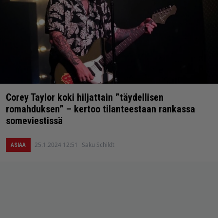
Corey Taylor koki hiljattain ”täydellisen
romahduksen” – kertoo tilanteestaan rankassa
someviestissä
25.1.2024 12:51
Saku Schildt
ASIAA