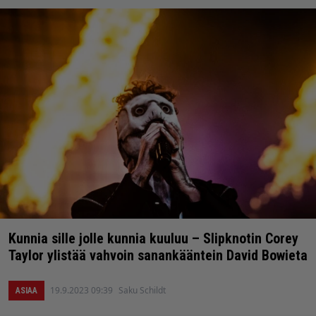
Kunnia sille jolle kunnia kuuluu – Slipknotin Corey
Taylor ylistää vahvoin sanankääntein David Bowieta
19.9.2023 09:39
Saku Schildt
ASIAA