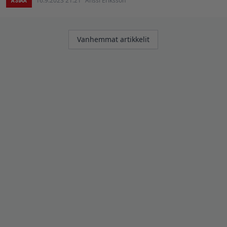
16.9.2023 21:21
Anssi Eriksson
ASIAA
Artikkelien
Vanhemmat artikkelit
selaus