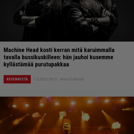
Machine Head kosti kerran mitä karuimmalla
tavalla bussikuskilleen: hän jauhoi kusemme
kyllästämää purutupakkaa
1.3.2025 16:51
Anssi Eriksson
KEVENNYSTÄ