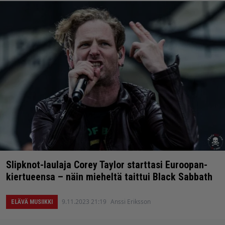
Slipknot-laulaja Corey Taylor starttasi Euroopan-
kiertueensa – näin mieheltä taittui Black Sabbath
9.11.2023 21:19
Anssi Eriksson
ELÄVÄ MUSIIKKI