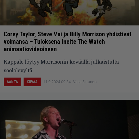
Corey Taylor, Steve Vai ja Billy Morrison yhdistivät
voimansa – Tuloksena Incite The Watch
animaatiovideoineen
Kappale löytyy Morrisonin keväällä julkaistulta
soololevyltä.
11.9.2024 09:34
Vesa Siltanen
ÄÄNTÄ
KUVAA