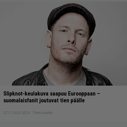
Slipknot-keulakuva saapuu Eurooppaan –
suomalaisfanit joutuvat tien päälle
27.11.2023 20:31
Timo Isoaho