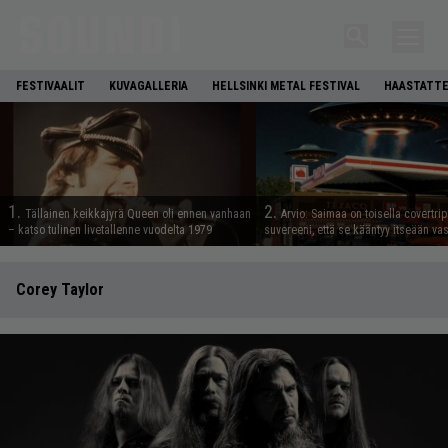
FESTIVAALIT
KUVAGALLERIA
HELLSINKI METAL FESTIVAL
HAASTATTE
1.
2.
Tällainen keikkajyrä Queen oli ennen vanhaan
Arvio: Saimaa on toisella covertrip
– katso tulinen livetallenne vuodelta 1979
suvereeni, että se kääntyy itseään va
Corey Taylor