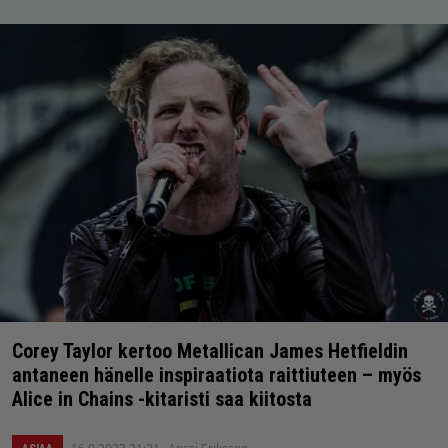
Corey Taylor kertoo Metallican James Hetfieldin
antaneen hänelle inspiraatiota raittiuteen – myös
Alice in Chains -kitaristi saa kiitosta