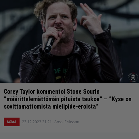
Corey Taylor kommentoi Stone Sourin
”määrittelemättömän pituista taukoa” – ”Kyse on
sovittamattomista mielipide-eroista”
23.12.2023 21:21
Anssi Eriksson
ASIAA