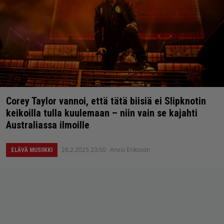
Corey Taylor vannoi, että tätä biisiä ei Slipknotin
keikoilla tulla kuulemaan – niin vain se kajahti
Australiassa ilmoille
28.2.2025 23:50
Anssi Eriksson
ELÄVÄ MUSIIKKI