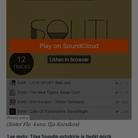
(Sister Flo -kuva: Ilja Karsikas)
Lue myös:
Tilaa Soundin uutiskirje ja tiedät mistä