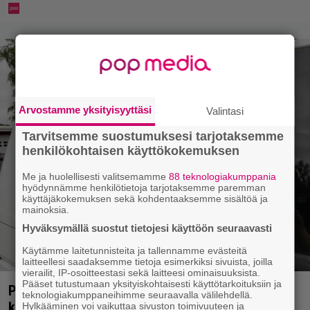
Arvostamme yksityisyyttäsi
Valintasi
Tarvitsemme suostumuksesi tarjotaksemme
henkilökohtaisen käyttökokemuksen
Me ja huolellisesti valitsemamme
88 teknologiakumppania
hyödynnämme henkilötietoja tarjotaksemme paremman
käyttäjäkokemuksen sekä kohdentaaksemme sisältöä ja
mainoksia.
Hyväksymällä suostut tietojesi käyttöön seuraavasti
Käytämme laitetunnisteita ja tallennamme evästeitä
laitteellesi saadaksemme tietoja esimerkiksi sivuista, joilla
vierailit, IP-osoitteestasi sekä laitteesi ominaisuuksista.
Pääset tutustumaan yksityiskohtaisesti käyttötarkoituksiin ja
Poliisilla tehovalvonta – tästä kysymys ja näin
teknologiakumppaneihimme seuraavalla välilehdellä.
kauan kestää
Hylkääminen voi vaikuttaa sivuston toimivuuteen ja