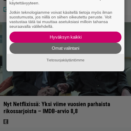
käytettävyyteen.
Jotkin teknologiamme voivat käsitellä tietoja myös ilman
suostumusta, jos niillä on siihen oikeutettu peruste. Voit
vastustaa tätä tai muuttaa asetuksiasi milloin tahansa
seuraavalla välilehdellä.
Hyväksyn kaikki
Omat valintani
Tietosuojakäytäntömme
Nyt Netflixissä: Yksi viime vuosien parhaista
rikossarjoista – IMDB-arvio 8,8