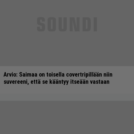
Arvio: Saimaa on toisella covertripillään niin
suvereeni, että se kääntyy itseään vastaan