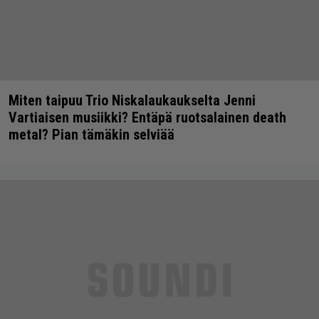
Miten taipuu Trio Niskalaukaukselta Jenni
Vartiaisen musiikki? Entäpä ruotsalainen death
metal? Pian tämäkin selviää