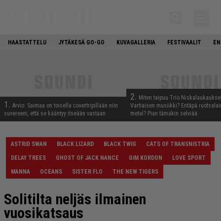
HAASTATTELU
JYTÄKESÄ GO-GO
KUVAGALLERIA
FESTIVAALIT
EN
2.
Miten taipuu Trio Niskalaukaukse
1.
Arvio: Saimaa on toisella covertripillään niin
Vartiaisen musiikki? Entäpä ruotsala
suvereeni, että se kääntyy itseään vastaan
metal? Pian tämäkin selviää
ASTRID SWAN
BLACK LIZARD
BLACK TWIG
CATS OF TRANSNISTRIA
DELAY TREES
GHOST OF JACK NANCE
GIM KORDON
LOVE SPORT
MANNA
OCEANS
SISTER FLO
THE NEW TIGERS
Solitilta neljäs ilmainen
vuosikatsaus