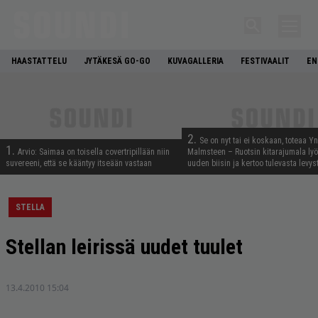
HAASTATTELU
JYTÄKESÄ GO-GO
KUVAGALLERIA
FESTIVAALIT
EN
2.
Se on nyt tai ei koskaan, toteaa Y
1.
Arvio: Saimaa on toisella covertripillään niin
Malmsteen – Ruotsin kitarajumala ly
suvereeni, että se kääntyy itseään vastaan
uuden biisin ja kertoo tulevasta levys
STELLA
Stellan leirissä uudet tuulet
13.4.2010 15:04