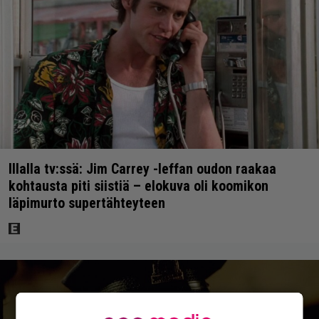
Illalla tv:ssä: Jim Carrey -leffan oudon raakaa
kohtausta piti siistiä – elokuva oli koomikon
läpimurto supertähteyteen