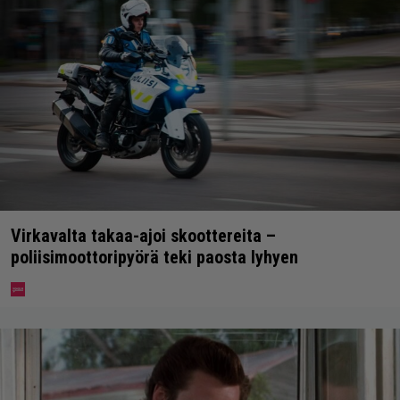
Virkavalta takaa-ajoi skoottereita –
poliisimoottoripyörä teki paosta lyhyen