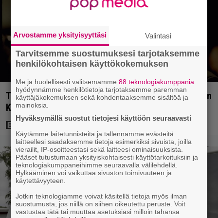
Arvostamme yksityisyyttäsi
Valintasi
Tarvitsemme suostumuksesi tarjotaksemme
henkilökohtaisen käyttökokemuksen
Me ja huolellisesti valitsemamme
88 teknologiakumppania
hyödynnämme henkilötietoja tarjotaksemme paremman
Tänään tv:ssä: Loistoleffa vuodelta 1999 – Stephen
käyttäjäkokemuksen sekä kohdentaaksemme sisältöä ja
mainoksia.
King ja Tom Hanks laadun takeina
Hyväksymällä suostut tietojesi käyttöön seuraavasti
Käytämme laitetunnisteita ja tallennamme evästeitä
laitteellesi saadaksemme tietoja esimerkiksi sivuista, joilla
vierailit, IP-osoitteestasi sekä laitteesi ominaisuuksista.
Pääset tutustumaan yksityiskohtaisesti käyttötarkoituksiin ja
teknologiakumppaneihimme seuraavalla välilehdellä.
Hylkääminen voi vaikuttaa sivuston toimivuuteen ja
käytettävyyteen.
Jotkin teknologiamme voivat käsitellä tietoja myös ilman
suostumusta, jos niillä on siihen oikeutettu peruste. Voit
vastustaa tätä tai muuttaa asetuksiasi milloin tahansa