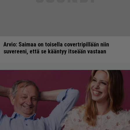
Arvio: Saimaa on toisella covertripillään niin
suvereeni, että se kääntyy itseään vastaan