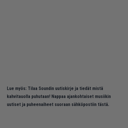
Lue myös:
Tilaa Soundin uutiskirje ja tiedät mistä
kahvitauolla puhutaan! Nappaa ajankohtaiset musiikin
uutiset ja puheenaiheet suoraan sähköpostiin tästä.