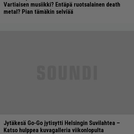
Vartiaisen musiikki? Entäpä ruotsalainen death
metal? Pian tämäkin selviää
Jytäkesä Go-Go jytisytti Helsingin Suvilahtea –
Katso hulppea kuvagalleria viikonlopulta