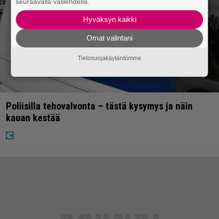
seuraavalla välilehdellä.
Hyväksyn kaikki
Omat valintani
Tietosuojakäytäntömme
Poliisilla tehovalvonta – tästä kysymys ja näin
kauan kestää