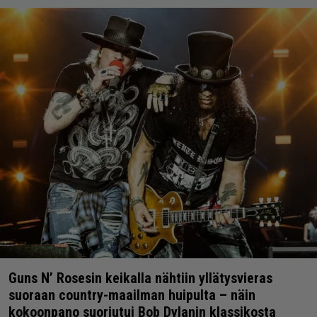
Guns N’ Rosesin keikalla nähtiin yllätysvieras
suoraan country-maailman huipulta – näin
kokoonpano suoriutui Bob Dylanin klassikosta