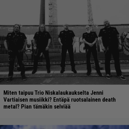
Miten taipuu Trio Niskalaukaukselta Jenni
Vartiaisen musiikki? Entäpä ruotsalainen death
metal? Pian tämäkin selviää