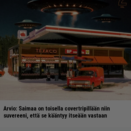
Arvio: Saimaa on toisella covertripillään niin
suvereeni, että se kääntyy itseään vastaan