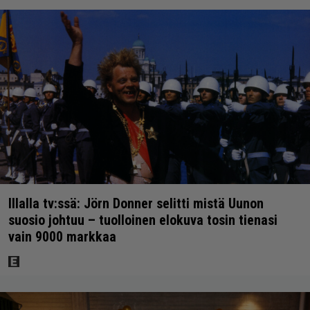
Illalla tv:ssä: Jörn Donner selitti mistä Uunon
suosio johtuu – tuolloinen elokuva tosin tienasi
vain 9000 markkaa