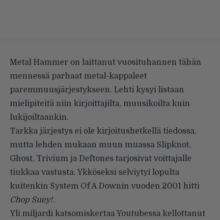
Metal Hammer
on laittanut vuosituhannen tähän
mennessä parhaat metal-kappaleet
paremmuusjärjestykseen.
Lehti kysyi listaan
mielipiteitä niin kirjoittajilta, muusikoilta kuin
lukijoiltaankin.
Tarkka järjestys ei ole kirjoitushetkellä tiedossa,
mutta lehden mukaan muun muassa Slipknot,
Ghost, Trivium ja Deftones tarjosivat voittajalle
tiukkaa vastusta. Ykköseksi selviytyi lopulta
kuitenkin System Of A Downin vuoden 2001 hitti
Chop Suey!
.
Yli miljardi katsomiskertaa Youtubessa kellottanut