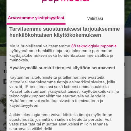
Arvostamme yksityisyyttäsi
Valintasi
Tarvitsemme suostumuksesi tarjotaksemme
henkilökohtaisen käyttökokemuksen
Me ja huolellisesti valitsemamme
88 teknologiakumppania
hyödynnämme henkilötietoja tarjotaksemme paremman
käyttäjäkokemuksen sekä kohdentaaksemme sisältöä ja
mainoksia.
Tuleva videopelielokuva jäi Sam Neillin viimeiseksi
Hyväksymällä suostut tietojesi käyttöön seuraavasti
rooliksi
Käytämme laitetunnisteita ja tallennamme evästeitä
laitteellesi saadaksemme tietoja esimerkiksi sivuista, joilla
vierailit, IP-osoitteestasi sekä laitteesi ominaisuuksista.
Pääset tutustumaan yksityiskohtaisesti käyttötarkoituksiin ja
teknologiakumppaneihimme seuraavalla välilehdellä.
Hylkääminen voi vaikuttaa sivuston toimivuuteen ja
käytettävyyteen.
Jotkin teknologiamme voivat käsitellä tietoja myös ilman
suostumusta, jos niillä on siihen oikeutettu peruste. Voit
vastustaa tätä tai muuttaa asetuksiasi milloin tahansa
seuraavalla välilehdellä.