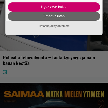
Hyväksyn kaikki
Omat valintani
Tietosuojakäytäntömme
Poliisilla tehovalvonta – tästä kysymys ja näin
kauan kestää