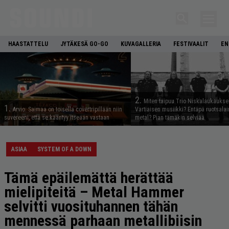
HAASTATTELU
JYTÄKESÄ GO-GO
KUVAGALLERIA
FESTIVAALIT
EN
2.
Miten taipuu Trio Niskalaukaukse
1.
Arvio: Saimaa on toisella covertripillään niin
Vartiaisen musiikki? Entäpä ruotsala
suvereeni, että se kääntyy itseään vastaan
metal? Pian tämäkin selviää
ASIAA
SYSTEM OF A DOWN
Tämä epäilemättä herättää
mielipiteitä – Metal Hammer
selvitti vuosituhannen tähän
mennessä parhaan metallibiisin