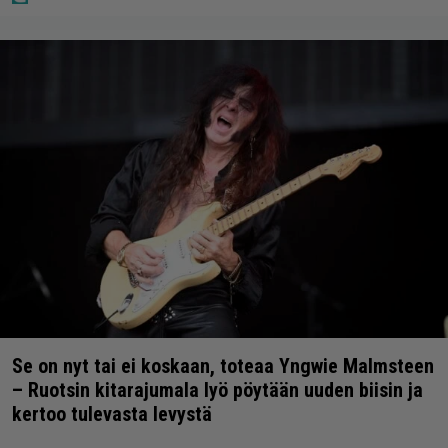
Se on nyt tai ei koskaan, toteaa Yngwie Malmsteen
– Ruotsin kitarajumala lyö pöytään uuden biisin ja
kertoo tulevasta levystä