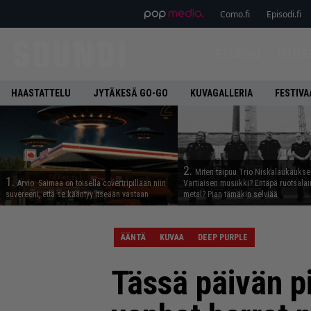
Como.fi
Episodi.fi
ETUSIVU
UUTIS
HAASTATTELU
JYTÄKESÄ GO-GO
KUVAGALLERIA
FESTIVA
2.
Miten taipuu Trio Niskalaukaukse
1.
Arvio: Saimaa on toisella covertripillään niin
Vartiaisen musiikki? Entäpä ruotsala
suvereeni, että se kääntyy itseään vastaan
metal? Pian tämäkin selviää
ÄÄNTÄ
KUVAA
DEEP PURPLE
Tässä päivän p