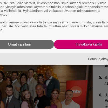
su
i sivuista, joilla vierailit, IP-osoitteestasi sekä laitteesi ominaisuuksista
an yksityiskohtaisesti käyttötarkoituksiin ja teknologiakumppaneihimm
la välilehdellä. Hylkääminen voi vaikuttaa sivuston toimivuuteen ja
Mi
yyteen.
Va
knologiamme voivat käsitellä tietoja myös ilman suostumusta, jos niillä o
me
u peruste. Voit vastustaa tätä tai muuttaa asetuksiasi milloin tahansa se
lä.
Se
 tiedät mistä kahvitauolla puhutaan! Nappaa
Ma
Omat valintani
Hyväksyn kaikki
eenaiheet suoraan sähköpostiin tästä.
uu
Tietosuojak
We
t
Bl
nä
Uu
Va
ry