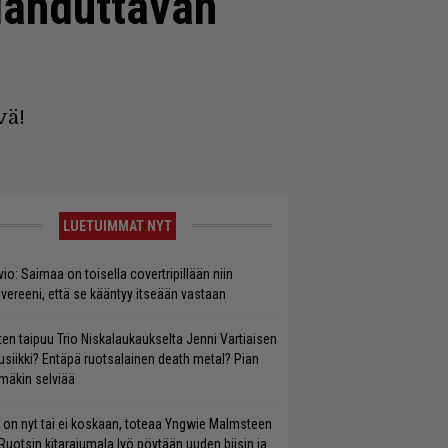
ilahduttavan
vä!
LUETUIMMAT NYT
vio: Saimaa on toisella covertripillään niin
vereeni, että se kääntyy itseään vastaan
ten taipuu Trio Niskalaukaukselta Jenni Vartiaisen
siikki? Entäpä ruotsalainen death metal? Pian
mäkin selviää
 on nyt tai ei koskaan, toteaa Yngwie Malmsteen
Ruotsin kitarajumala lyö pöytään uuden biisin ja