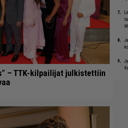
Li
ta
Me
Ja
ko
Jy
Ka
– TTK-kilpailijat julkistettiin
vaa