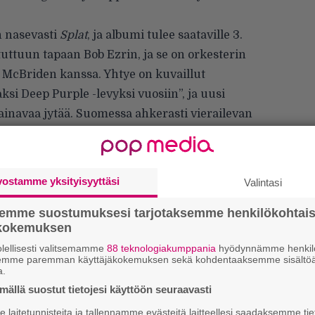
n nasevasti
Splat
, ja albumi tulee saataville 3.
uttuun tapaan Bob Ezrin, ja se on orkesterin
on McBriden kanssa. Yhtye on kuvaillut
si Deep Purple -levyksi vuosiin”, ja uusi
ainavaa jytää. Suomessa ahkerasti vierailevan
11.6. Espoon Metro-areenalla ja 12.6.
vostamme yksityisyyttäsi
Valintasi
semme suostumuksesi tarjotaksemme henkilökohtai
ökokemuksen
lellisesti valitsemamme
88 teknologiakumppania
hyödynnämme henkilö
semme paremman käyttäjäkokemuksen sekä kohdentaaksemme sisältöä
a.
ällä suostut tietojesi käyttöön seuraavasti
Ar
laitetunnisteita ja tallennamme evästeitä laitteellesi saadaksemme tie