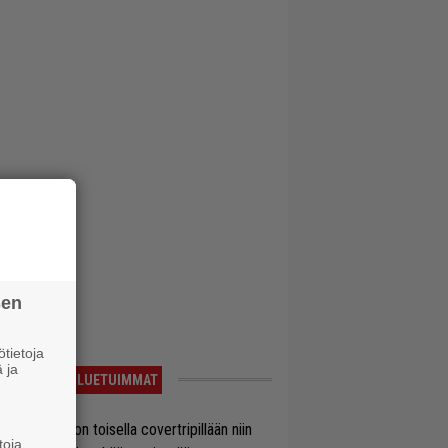
sen
tietoja
 ja
LUETUIMMAT
vio: Saimaa on toisella covertripillään niin
toja