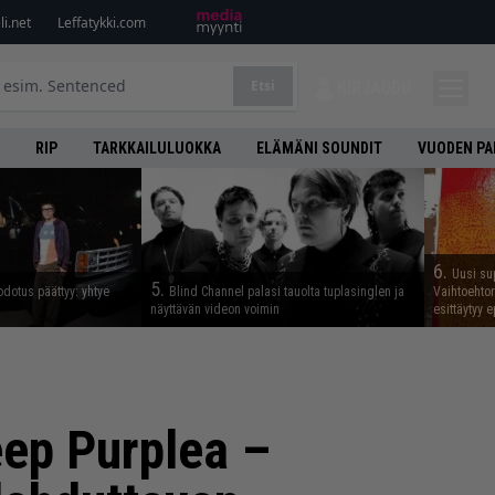
i.net
Leffatykki.com
Etsi
KIRJAUDU
RIP
TARKKAILULUOKKA
ELÄMÄNI SOUNDIT
VUODEN PA
6.
Uusi su
5.
odotus päättyy: yhtye
Blind Channel palasi tauolta tuplasinglen ja
Vaihtoehto
näyttävän videon voimin
esittäytyy 
eep Purplea –