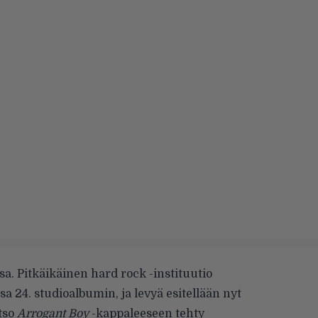
sa. Pitkäikäinen hard rock -instituutio
 24. studioalbumin, ja levyä esitellään nyt
tso
Arrogant Boy
-kappaleeseen tehty