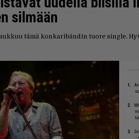
istävät uudella biisillä 
en silmään
paukkuu tämä konkaribändin tuore single. Hy
Ar
su
Mi
mu
tä
Se
– 