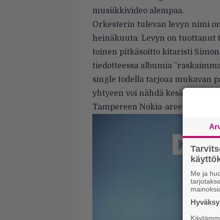
musiikkivideo alempaa.
Orkesterin tulevan levyn nimi o
heinäkuuta. Levyn on tuottanut t
toinen pitkäsoitto kitaristi Sim
tiedotteessa albumia ”raskaimmak
single todella tarjoaa mukavan p
yhtyeen voi nähdä kesän mittaan 
Tampereen Nokia-areenalla.
Ar
Tarvit
käytt
Me ja huo
tarjotak
mainoksi
Hyväksym
Käytämme 