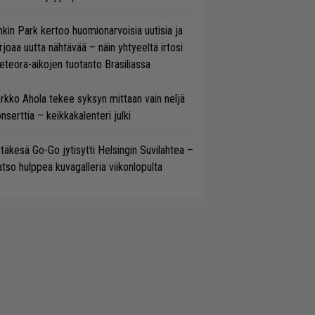
nkin Park kertoo huomionarvoisia uutisia ja
rjoaa uutta nähtävää – näin yhtyeeltä irtosi
teora-aikojen tuotanto Brasiliassa
rkko Ahola tekee syksyn mittaan vain neljä
nserttia – keikkakalenteri julki
täkesä Go-Go jytisytti Helsingin Suvilahtea –
tso hulppea kuvagalleria viikonlopulta