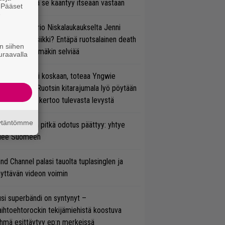
vereeni, että se kääntyy itseään vastaan
. Pääset
e
ten taipuu Trio Niskalaukaukselta Jenni
rtiaisen musiikki? Entäpä ruotsalainen death
n siihen
tal? Pian tämäkin selviää
uraavalla
 on nyt tai ei koskaan, toteaa Yngwie
lmsteen – Ruotsin kitarajumala lyö pöytään
den biisin ja kertoo tulevasta levystä
äytäntömme
ezer-fanien pitkä odotus päättyy: yhtye
ulee Suomeen
ind Channel palasi tauolta tuplasinglen ja
yttävän videon voimin
si superbändi on syntynyt –
ihtoehtorockin tekijämiehistä koostuva
hmä esittäytyy ep:n merkeissä