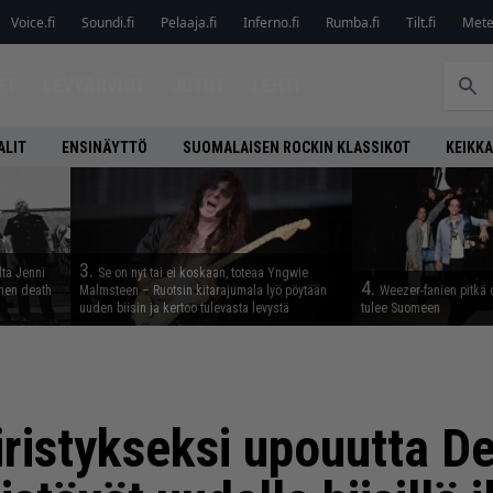
Voice.fi
Soundi.fi
Pelaaja.fi
Inferno.fi
Rumba.fi
Tilt.fi
Metel
ET
LEVYARVIOT
JUTUT
LEHTI
ALIT
ENSINÄYTTÖ
SUOMALAISEN ROCKIN KLASSIKOT
KEIKKA
3.
lta Jenni
Se on nyt tai ei koskaan, toteaa Yngwie
4.
inen death
Malmsteen – Ruotsin kitarajumala lyö pöytään
Weezer-fanien pitkä 
uuden biisin ja kertoo tulevasta levystä
tulee Suomeen
iristykseksi upouutta D