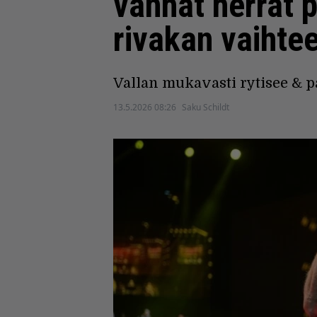
vanhat herrat p
rivakan vaihte
Vallan mukavasti rytisee & 
13.5.2026 08:26
Saku Schildt