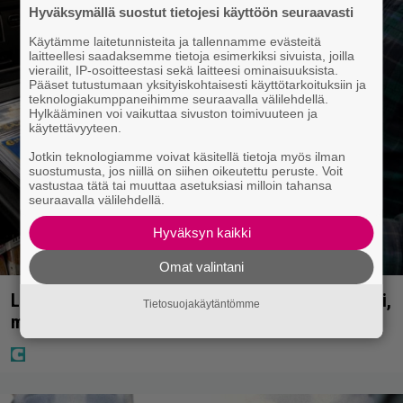
Hyväksymällä suostut tietojesi käyttöön seuraavasti
Käytämme laitetunnisteita ja tallennamme evästeitä
laitteellesi saadaksemme tietoja esimerkiksi sivuista, joilla
vierailit, IP-osoitteestasi sekä laitteesi ominaisuuksista.
Pääset tutustumaan yksityiskohtaisesti käyttötarkoituksiin ja
teknologiakumppaneihimme seuraavalla välilehdellä.
Hylkääminen voi vaikuttaa sivuston toimivuuteen ja
käytettävyyteen.
Jotkin teknologiamme voivat käsitellä tietoja myös ilman
suostumusta, jos niillä on siihen oikeutettu peruste. Voit
vastustaa tätä tai muuttaa asetuksiasi milloin tahansa
seuraavalla välilehdellä.
Hyväksyn kaikki
Omat valintani
Lapset ostivat isälle lahjaksi arvan – päävoitto tuli,
Tietosuojakäytäntömme
mutta miten sitten kävikään