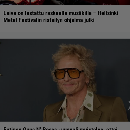
Laiva on lastattu raskaalla musiikilla – Hellsinki
Metal Festivalin risteilyn ohjelma julki
Entinen Guns N’ Roses -rumpali muistelee, ettei