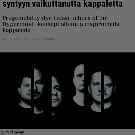
syntyyn vaikuttanutta kappaletta
Progemetalliyhtye listasi Echoes of the
Hypermind -konseptialbumia inspiroineita
kappaleita.
14.5.2026 11:10
Vesa Siltanen
Sum of Seven.