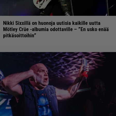
Nikki Sixxillä on huonoja uutisia kaikille uutta
Mötley Crüe -albumia odottaville – ”En usko enää
pitkäsoittoihin”