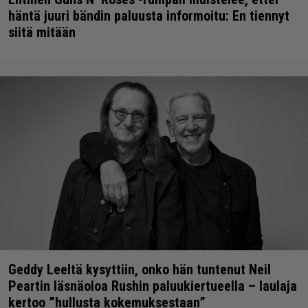
häntä juuri bändin paluusta informoitu: En tiennyt
siitä mitään
Geddy Leeltä kysyttiin, onko hän tuntenut Neil
Peartin läsnäoloa Rushin paluukiertueella – laulaja
kertoo ”hullusta kokemuksestaan”