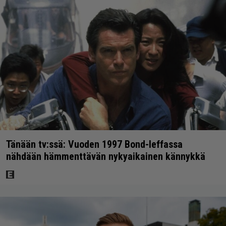
Tänään tv:ssä: Vuoden 1997 Bond-leffassa
nähdään hämmenttävän nykyaikainen kännykkä