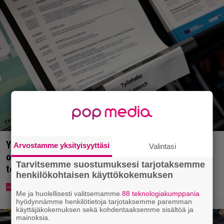
Yle: Uuden lain myötä työnhakijan täytyy kertoa
Arvostamme yksityisyyttäsi
Valintasi
osaamisestaan julkisesti netissä – yrittäjät
Tarvitsemme suostumuksesi tarjotaksemme
toivovat rangaistusta laiminlyönnistä
henkilökohtaisen käyttökokemuksen
Me ja huolellisesti valitsemamme
88 teknologiakumppania
hyödynnämme henkilötietoja tarjotaksemme paremman
käyttäjäkokemuksen sekä kohdentaaksemme sisältöä ja
mainoksia.