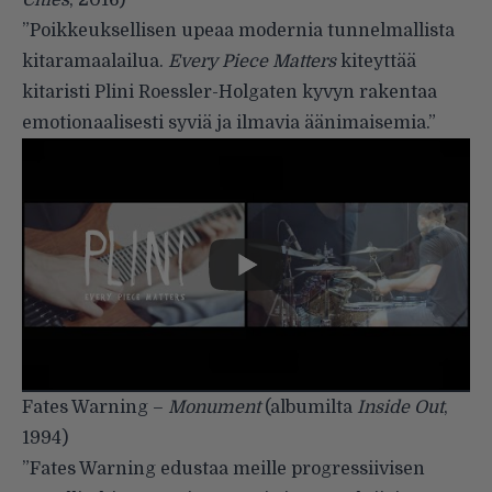
Cities
, 2016)
”Poikkeuksellisen upeaa modernia tunnelmallista
kitaramaalailua.
Every Piece Matters
kiteyttää
kitaristi Plini Roessler-Holgaten kyvyn rakentaa
emotionaalisesti syviä ja ilmavia äänimaisemia.”
Fates Warning –
Monument
(albumilta
Inside Out
,
1994)
”Fates Warning edustaa meille progressiivisen