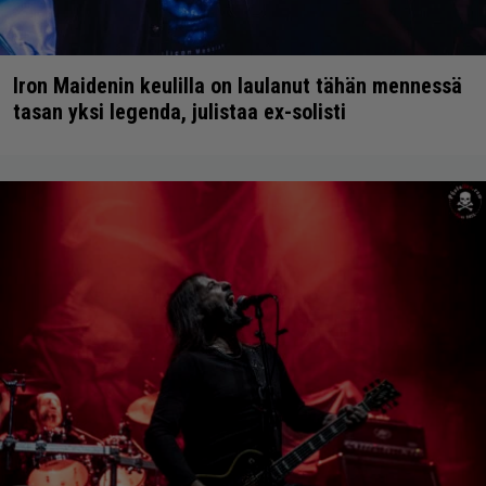
Iron Maidenin keulilla on laulanut tähän mennessä
tasan yksi legenda, julistaa ex-solisti