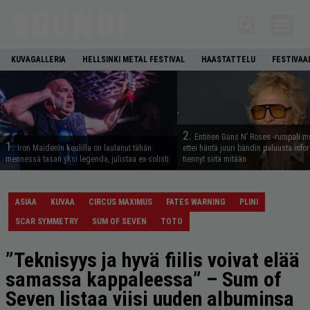
KUVAGALLERIA
HELLSINKI METAL FESTIVAL
HAASTATTELU
FESTIVAA
2.
Entinen Guns N’ Roses -rumpali mu
1.
Iron Maidenin keulilla on laulanut tähän
ettei häntä juuri bändin paluusta info
mennessä tasan yksi legenda, julistaa ex-solisti
tiennyt siitä mitään
ASIAA
KUVAA
CIRCUS MAXIMUS
FATES WARNING
PLINI
SCAR SYMMETRY
SUM OF SEVEN
TOTO
”Teknisyys ja hyvä fiilis voivat elää
samassa kappaleessa” – Sum of
Seven listaa viisi uuden albuminsa