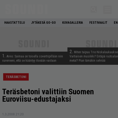
HAASTATTELU
JYTÄKESÄ GO-GO
KUVAGALLERIA
FESTIVAALIT
EN
2.
Miten taipuu Trio Niskalaukaukse
1.
Arvio: Saimaa on toisella covertripillään niin
Vartiaisen musiikki? Entäpä ruotsala
suvereeni, että se kääntyy itseään vastaan
metal? Pian tämäkin selviää
TERÄSBETONI
Teräsbetoni valittiin Suomen
Euroviisu-edustajaksi
1.3.2008 21:20