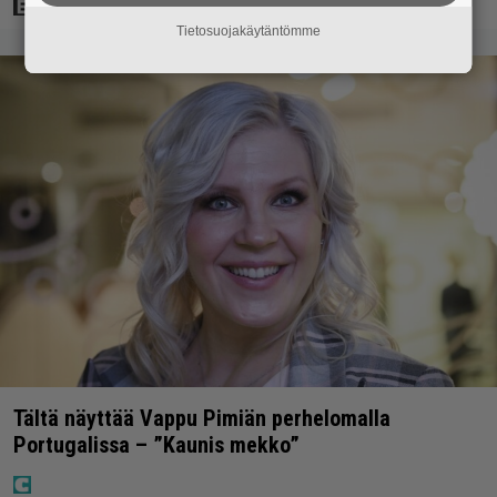
Tietosuojakäytäntömme
Tältä näyttää Vappu Pimiän perhelomalla
Portugalissa – ”Kaunis mekko”