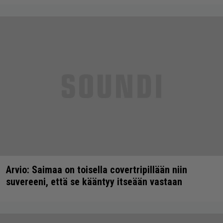
Arvio: Saimaa on toisella covertripillään niin
suvereeni, että se kääntyy itseään vastaan