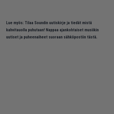
Lue myös:
Tilaa Soundin uutiskirje ja tiedät mistä
kahvitauolla puhutaan! Nappaa ajankohtaiset musiikin
uutiset ja puheenaiheet suoraan sähköpostiin tästä.