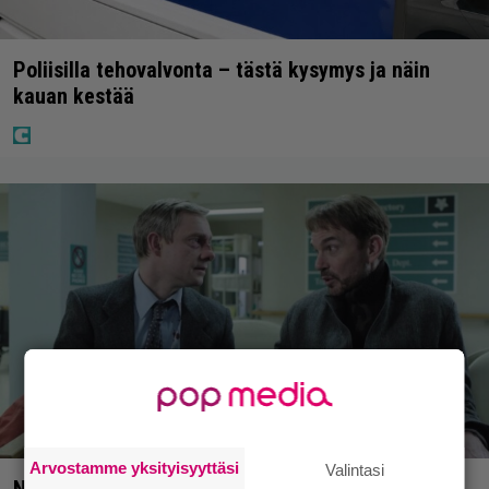
Poliisilla tehovalvonta – tästä kysymys ja näin
kauan kestää
Arvostamme yksityisyyttäsi
Valintasi
Nyt Netflixissä: Yksi viime vuosien parhaista