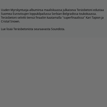
Uuden Myrskyntuoja-albuminsa maaliskuussa julkaiseva Teräsbetoni edustaa
Suomea Euroviisujen loppukilpailussa Serbian Belgradissa toukokuussa.
Teräsbetoni selvitti tiensä finaaliin kaatamalla "superfinaalissa" Kari Tapion ja
Cristal Snown.
Lue lisää Teräsbetonista seuraavasta Soundista.