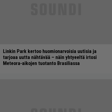
Linkin Park kertoo huomionarvoisia uutisia ja
tarjoaa uutta nähtävää – näin yhtyeeltä irtosi
Meteora-aikojen tuotanto Brasiliassa