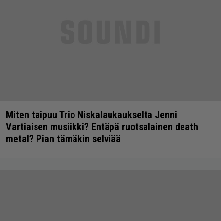
Miten taipuu Trio Niskalaukaukselta Jenni
Vartiaisen musiikki? Entäpä ruotsalainen death
metal? Pian tämäkin selviää