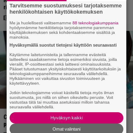
Tarvitsemme suostumuksesi tarjotaksemme
rikossarjoista – IMDB-arvio 8,8
henkilökohtaisen käyttökokemuksen
Me ja huolellisesti valitsemamme
88 teknologiakumppania
hyödynnämme henkilötietoja tarjotaksemme paremman
käyttäjäkokemuksen sekä kohdentaaksemme sisältöä ja
mainoksia.
Hyväksymällä suostut tietojesi käyttöön seuraavasti
Käytämme laitetunnisteita ja tallennamme evästeitä
laitteellesi saadaksemme tietoja esimerkiksi sivuista, joilla
vierailit, IP-osoitteestasi sekä laitteesi ominaisuuksista.
Pääset tutustumaan yksityiskohtaisesti käyttötarkoituksiin ja
teknologiakumppaneihimme seuraavalla välilehdellä.
Hylkääminen voi vaikuttaa sivuston toimivuuteen ja
käytettävyyteen.
Jotkin teknologiamme voivat käsitellä tietoja myös ilman
suostumusta, jos niillä on siihen oikeutettu peruste. Voit
vastustaa tätä tai muuttaa asetuksiasi milloin tahansa
seuraavalla välilehdellä.
Clint Eastwood näytti Kevin Costnerille kaapin
Hyväksyn kaikki
paikan hyvin yksinkertaisella toimenpiteellä
Omat valintani