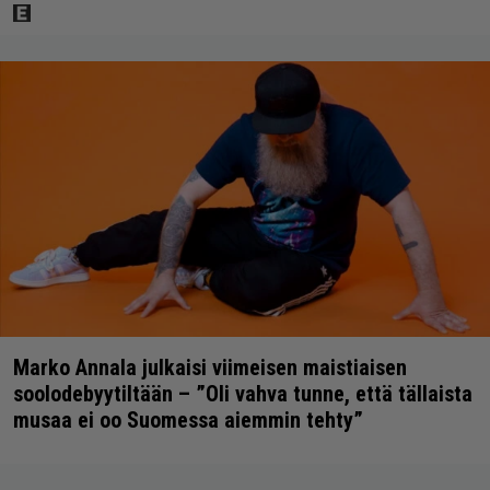
Marko Annala julkaisi viimeisen maistiaisen
soolodebyytiltään – ”Oli vahva tunne, että tällaista
musaa ei oo Suomessa aiemmin tehty”