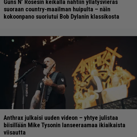
Guns N’ Rosesin keikalla nähtiin yllätysvieras
suoraan country-maailman huipulta – näin
kokoonpano suoriutui Bob Dylanin klassikosta
Anthrax julkaisi uuden videon – yhtye julistaa
biisillään Mike Tysonin lanseeraamaa ikiaikaista
viisautta