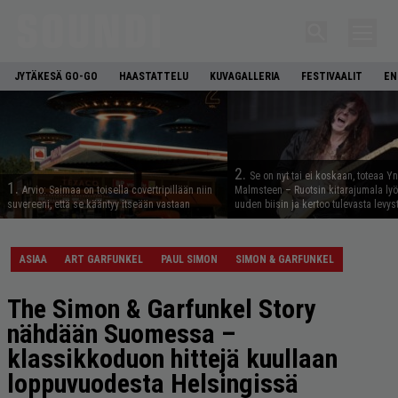
JYTÄKESÄ GO-GO
HAASTATTELU
KUVAGALLERIA
FESTIVAALIT
EN
2.
Se on nyt tai ei koskaan, toteaa Y
1.
Arvio: Saimaa on toisella covertripillään niin
Malmsteen – Ruotsin kitarajumala ly
suvereeni, että se kääntyy itseään vastaan
uuden biisin ja kertoo tulevasta levys
ASIAA
ART GARFUNKEL
PAUL SIMON
SIMON & GARFUNKEL
The Simon & Garfunkel Story
nähdään Suomessa –
klassikkoduon hittejä kuullaan
loppuvuodesta Helsingissä