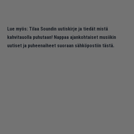
Lue myös:
Tilaa Soundin uutiskirje ja tiedät mistä
kahvitauolla puhutaan! Nappaa ajankohtaiset musiikin
uutiset ja puheenaiheet suoraan sähköpostiin tästä.