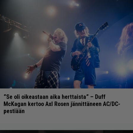
”Se oli oikeastaan aika herttaista” – Duff
McKagan kertoo Axl Rosen jännittäneen AC/DC-
pestiään