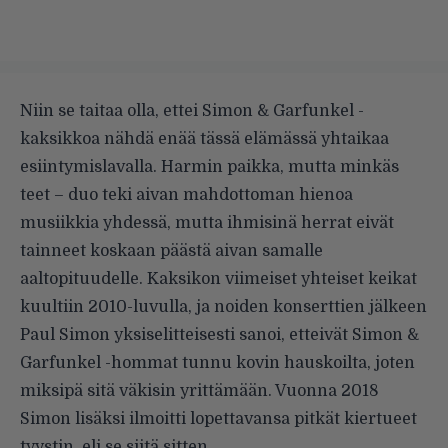
Niin se taitaa olla, ettei Simon & Garfunkel -
kaksikkoa nähdä enää tässä elämässä yhtaikaa
esiintymislavalla. Harmin paikka, mutta minkäs
teet – duo teki aivan mahdottoman hienoa
musiikkia yhdessä, mutta ihmisinä herrat eivät
tainneet koskaan päästä aivan samalle
aaltopituudelle. Kaksikon viimeiset yhteiset keikat
kuultiin 2010-luvulla, ja noiden konserttien jälkeen
Paul Simon yksiselitteisesti sanoi, etteivät Simon &
Garfunkel -hommat tunnu kovin hauskoilta, joten
miksipä sitä väkisin yrittämään. Vuonna 2018
Simon lisäksi ilmoitti lopettavansa pitkät kiertueet
tyystin, eli se siitä sitten.