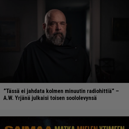
”Tässä ei jahdata kolmen minuutin radiohittiä” –
A.W. Yrjänä julkaisi toisen soololevynsä