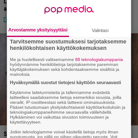
Laulaja Mirellan rantakuvat ovat täynnä lomaa,
aurinkoa ja iloa
Arvostamme yksityisyyttäsi
Valintasi
Tarvitsemme suostumuksesi tarjotaksemme
henkilökohtaisen käyttökokemuksen
Me ja huolellisesti valitsemamme
88 teknologiakumppania
hyödynnämme henkilötietoja tarjotaksemme paremman
käyttäjäkokemuksen sekä kohdentaaksemme sisältöä ja
mainoksia.
Hyväksymällä suostut tietojesi käyttöön seuraavasti
Käytämme laitetunnisteita ja tallennamme evästeitä
laitteellesi saadaksemme tietoja esimerkiksi sivuista, joilla
vierailit, IP-osoitteestasi sekä laitteesi ominaisuuksista.
Pääset tutustumaan yksityiskohtaisesti käyttötarkoituksiin ja
teknologiakumppaneihimme seuraavalla välilehdellä.
Hylkääminen voi vaikuttaa sivuston toimivuuteen ja
käytettävyyteen.
Jotkin teknologiamme voivat käsitellä tietoja myös ilman
Syötkö perunoita näin? Tutkijat löysivät yhteyden
suostumusta, jos niillä on siihen oikeutettu peruste. Voit