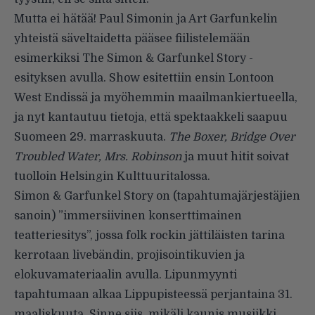
Mutta ei hätää! Paul Simonin ja Art Garfunkelin
yhteistä säveltaidetta pääsee fiilistelemään
esimerkiksi The Simon & Garfunkel Story -
esityksen avulla. Show esitettiin ensin Lontoon
West Endissä ja myöhemmin maailmankiertueella,
ja nyt kantautuu tietoja, että spektaakkeli saapuu
Suomeen 29. marraskuuta.
The Boxer, Bridge Over
Troubled Water, Mrs. Robinson
ja muut hitit soivat
tuolloin Helsingin Kulttuuritalossa.
Simon & Garfunkel Story on (tapahtumajärjestäjien
sanoin) ”immersiivinen konserttimainen
teatteriesitys”, jossa folk rockin jättiläisten tarina
kerrotaan livebändin, projisointikuvien ja
elokuvamateriaalin avulla. Lipunmyynti
tapahtumaan alkaa Lippupisteessä perjantaina 31.
maaliskuuta. Sinne siis, mikäli kaunis musiikki