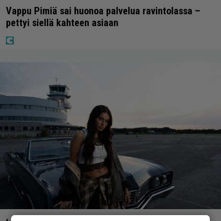
Vappu Pimiä sai huonoa palvelua ravintolassa –
pettyi siellä kahteen asiaan