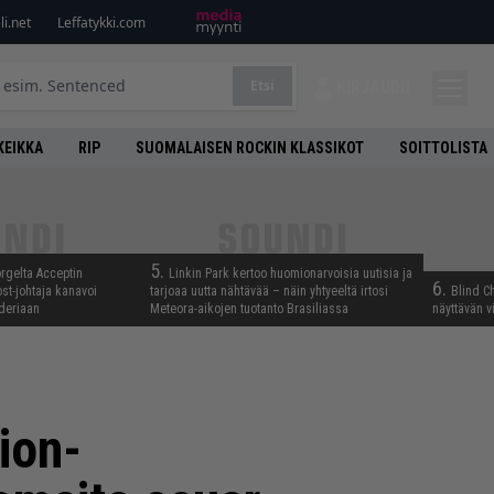
i.net
Leffatykki.com
Etsi
KIRJAUDU
KEIKKA
RIP
SUOMALAISEN ROCKIN KLASSIKOT
SOITTOLISTA
5.
rgelta Acceptin
Linkin Park kertoo huomionarvoisia uutisia ja
6.
st-johtaja kanavoi
tarjoaa uutta nähtävää – näin yhtyeeltä irtosi
Blind Ch
deriaan
Meteora-aikojen tuotanto Brasiliassa
näyttävän v
ion-