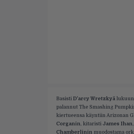
Basisti
D’arcy Wretzkyä
lukuuno
palannut The Smashing Pumpkin
kiertueensa käyntiin Arizonan Gle
Corganin
, kitaristi
James Ihan
Chamberlinin
muodostama orkste