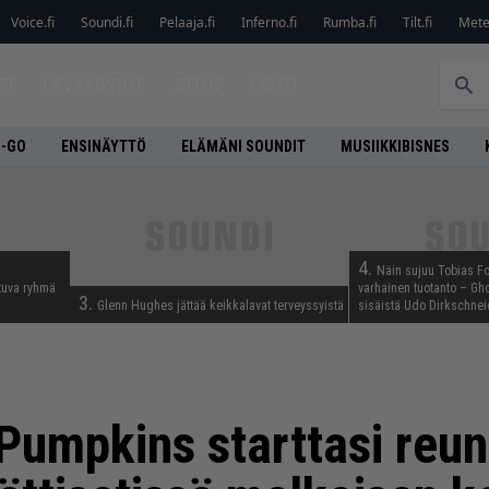
Voice.fi
Soundi.fi
Pelaaja.fi
Inferno.fi
Rumba.fi
Tilt.fi
Metel
ET
LEVYARVIOT
JUTUT
LEHTI
O-GO
ENSINÄYTTÖ
ELÄMÄNI SOUNDIT
MUSIIKKIBISNES
4.
Näin sujuu Tobias Fo
tuva ryhmä
varhainen tuotanto – Gho
3.
Glenn Hughes jättää keikkalavat terveyssyistä
sisäistä Udo Dirkschnei
umpkins starttasi reun