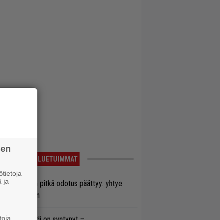
sen
LUETUIMMAT
tietoja
 ja
ezer-fanien pitkä odotus päättyy: yhtye
ulee Suomeen
toja
si superbändi on syntynyt –