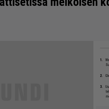
jättisetissä melkoisen 
We
S
Gl
Uu
te
me