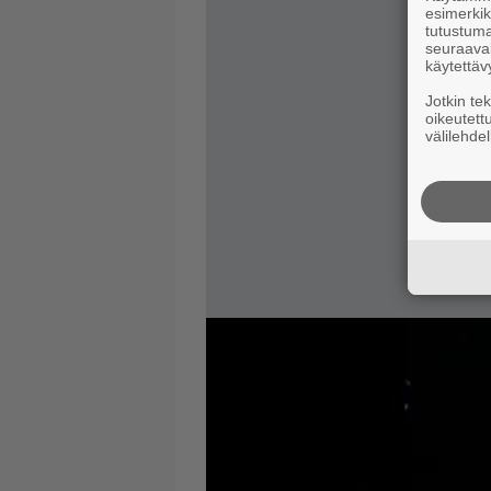
esimerkiks
tutustuma
seuraaval
käytettäv
Jotkin te
oikeutett
välilehdel