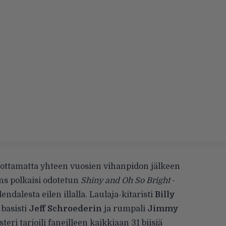
ttamatta yhteen vuosien vihanpidon jälkeen
s polkaisi odotetun
Shiny and Oh So Bright
-
ndalesta eilen illalla. Laulaja-kitaristi
Billy
, basisti
Jeff Schroederin
ja rumpali
Jimmy
ri tarjoili faneilleen kaikkiaan 31 biisiä