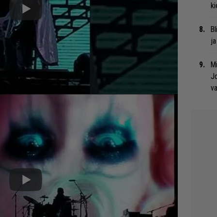
ki
Bl
ja
Mi
Jo
va