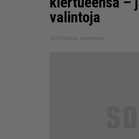
kiertueensa – 
valintoja
13.7.2018 20:05
Anssi Eriksson