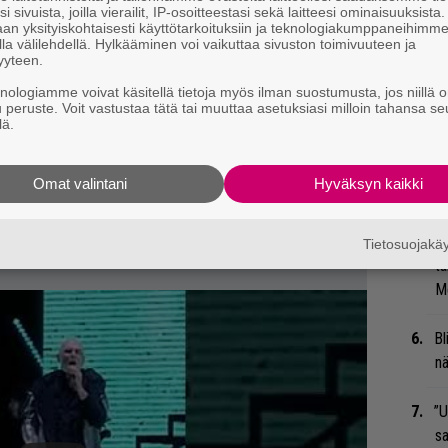
i sivuista, joilla vierailit, IP-osoitteestasi sekä laitteesi ominaisuuksista
Va
an yksityiskohtaisesti käyttötarkoituksiin ja teknologiakumppaneihimm
la välilehdellä. Hylkääminen voi vaikuttaa sivuston toimivuuteen ja
ry
yyteen.
knologiamme voivat käsitellä tietoja myös ilman suostumusta, jos niillä o
Gl
u peruste. Voit vastustaa tätä tai muuttaa asetuksiasi milloin tahansa se
lä.
Nä
tu
Omat valintani
Hyväksyn kaikki
Di
Li
Tietosuojak
ta
Me
Bl
nä
”U
s