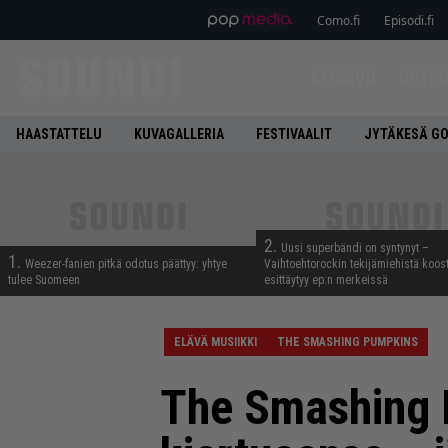
Como.fi
Episodi.fi
ETUSIVU
UUTIS
HAASTATTELU
KUVAGALLERIA
FESTIVAALIT
JYTÄKESÄ G
2.
Uusi superbändi on syntynyt –
1.
Weezer-fanien pitkä odotus päättyy: yhtye
Vaihtoehtorockin tekijämiehistä koos
tulee Suomeen
esittäytyy ep:n merkeissä
ELÄVÄ MUSIIKKI
THE SMASHING PUMPKINS
The Smashing P