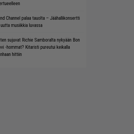
ertueelleen
ind Channel palaa tauolta – Jäähallikonsertti
 uutta musiikkia luvassa
ten sujuvat Richie Samboralta nykyään Bon
vi -hommat? Kitaristi pureutui keikalla
nhaan hittiin