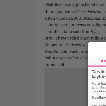
käsittävän setin, jolta löytyi taa
Ihan kynäilemä
Pisces Iscariot
-r
sitten vuoden 2000,
Machinan
si
esitetty livetilanteessa vuosik
soundtrackilta soitettiin
Eye
ja c
juttu. Yhtye vetäisi omat tulkint
Zeppelinin
Stairway to Heavenist
Dumbo
-elokuvasta tutusta
Baby 
Paluusingle
Solara
oli rohkeasti 
Ar
kulusta alta.
Tarvit
käytt
Me ja huo
tarjotak
mainoksi
Hyväksym
Käytämme 