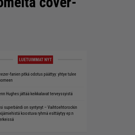
komeita cover-
LUETUIMMAT NYT
ezer-fanien pitkä odotus päättyy: yhtye tulee
uomeen
enn Hughes jättää keikkalavat terveyssyistä
si superbändi on syntynyt – Vaihtoehtorockin
kijämiehistä koostuva ryhmä esittäytyy ep:n
rkeissä