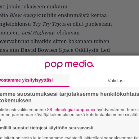
tusti jotain jokaiseen makuun.
aita
Blew Away
kuultiin ensimmäistä kertaa
nglelohkaisu
Try Try Try
:ta ei ollut puolestaan
ymmeneen.
Lost Highway
-elokuvan
overvalinnat olivatkin sitten kokonaan toinen
ansa niin
David Bowien
Space Odditystä, Led
ä
, Fleetwood Macin
Landslidestä
kuin Disneyn
Minestäkin
.
jätetty encoreen. Voit katsoa tunnelmia illan
vostamme yksityisyyttäsi
Valintasi
semme suostumuksesi tarjotaksemme henkilökohtai
ökokemuksen
lellisesti valitsemamme
88 teknologiakumppania
hyödynnämme henkilö
semme paremman käyttäjäkokemuksen sekä kohdentaaksemme sisältöä
We
a.
t
ällä suostut tietojesi käyttöön seuraavasti
laitetunnisteita ja tallennamme evästeitä laitteellesi saadaksemme tie
Uu