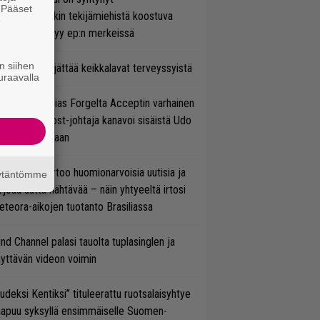
. Pääset
ihtoehtorockin tekijämiehistä koostuva
e
hmä esittäytyy ep:n merkeissä
n siihen
enn Hughes jättää keikkalavat terveyssyistä
uraavalla
in sujuu Tobias Forgelta Acceptin varhainen
otanto – Ghost-johtaja kanavoi sisäistä Udo
rkschneideriaan
nkin Park kertoo huomionarvoisia uutisia ja
äytäntömme
rjoaa uutta nähtävää – näin yhtyeeltä irtosi
teora-aikojen tuotanto Brasiliassa
ind Channel palasi tauolta tuplasinglen ja
yttävän videon voimin
udeksi Kentiksi” tituleerattu ruotsalaisyhtye
aapuu syksyllä ensimmäiselle Suomen-