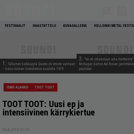
FESTIVAALIT
HAASTATTELU
KUVAGALLERIA
HELLSINKI METAL FESTI
2.
”Se oli oikeastaan aika herttaista”
1.
Tällainen keikkajyrä Queen oli ennen vanhaan
McKagan kertoo Axl Rosen jännittäne
– katso tulinen livetallenne vuodelta 1979
pestiään
ISMO ALANKO
TOOT TOOT
TOOT TOOT: Uusi ep ja
intensiivinen kärrykiertue
30.8.2013 21:13