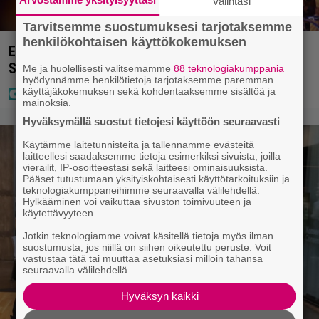
Valintasi
Tarvitsemme suostumuksesi tarjotaksemme
henkilökohtaisen käyttökokemuksen
Eurojackpotissa poksahti 32,7 miljoonaa, ja tänne
Suomen isoin voitto meni
Me ja huolellisesti valitsemamme
88 teknologiakumppania
hyödynnämme henkilötietoja tarjotaksemme paremman
käyttäjäkokemuksen sekä kohdentaaksemme sisältöä ja
mainoksia.
Hyväksymällä suostut tietojesi käyttöön seuraavasti
Käytämme laitetunnisteita ja tallennamme evästeitä
laitteellesi saadaksemme tietoja esimerkiksi sivuista, joilla
vierailit, IP-osoitteestasi sekä laitteesi ominaisuuksista.
Pääset tutustumaan yksityiskohtaisesti käyttötarkoituksiin ja
teknologiakumppaneihimme seuraavalla välilehdellä.
Hylkääminen voi vaikuttaa sivuston toimivuuteen ja
käytettävyyteen.
Jotkin teknologiamme voivat käsitellä tietoja myös ilman
suostumusta, jos niillä on siihen oikeutettu peruste. Voit
vastustaa tätä tai muuttaa asetuksiasi milloin tahansa
seuraavalla välilehdellä.
Hyväksyn kaikki