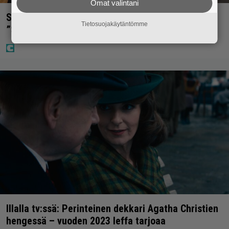
Omat valintani
Sara ja Mikko Parikka etsivät uutta kotia –
Tietosuojakäytäntömme
”Seuraavaan kotiin tämmöinen”
Illalla tv:ssä: Perinteinen dekkari Agatha Christien
hengessä – vuoden 2023 leffa tarjoaa