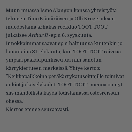
Muun muassa Ismo Alangon kanssa yhteistyötä
tehneen Timo Kämäräisen ja Olli Krogeruksen
muodostama ärhäkäs rockduo
TOOT TOOT
julkaisee
Arthur II
-ep:n 6. syyskuuta.
Innokkaimmat saavat ep:n haltuunsa kuitenkin jo
lauantaina 31. elokuuta, kun TOOT TOOT raivoaa
ympäri pääkaupunkiseutua niin sanotun
kärrykiertueen merkeissä. Yhtye kertoo:
”Keikkapaikkoina peräkärrykatusoittajille toimivat
aukiot ja kävelykadut. TOOT TOOT -menoa on nyt
siis mahdollista käydä todistamassa ostosreissun
ohessa.”
Kierros etenee seuraavasti: