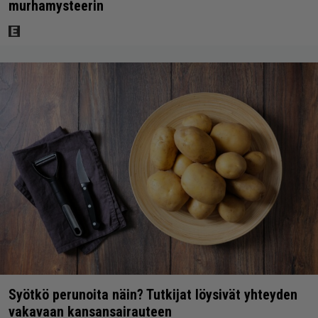
murhamysteerin
Syötkö perunoita näin? Tutkijat löysivät yhteyden
vakavaan kansansairauteen