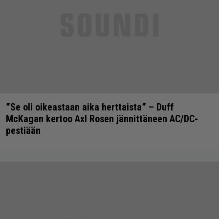
”Se oli oikeastaan aika herttaista” – Duff
McKagan kertoo Axl Rosen jännittäneen AC/DC-
pestiään