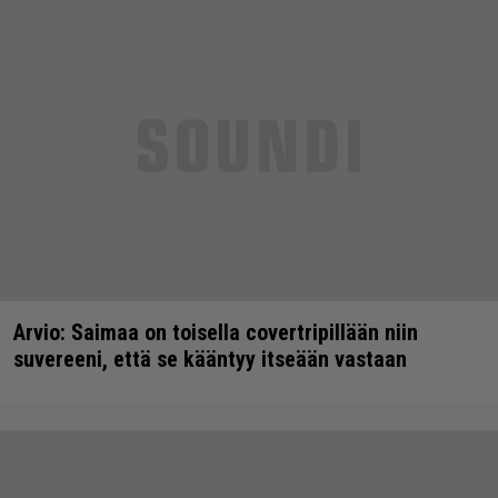
Arvio: Saimaa on toisella covertripillään niin
suvereeni, että se kääntyy itseään vastaan