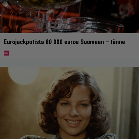
Eurojackpotista 80 000 euroa Suomeen – tänne