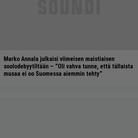
Marko Annala julkaisi viimeisen maistiaisen
soolodebyytiltään – ”Oli vahva tunne, että tällaista
musaa ei oo Suomessa aiemmin tehty”