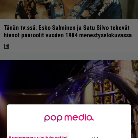
Tänän tv:ssä: Esko Salminen ja Satu Silvo tekevät
hienot pääroolit vuoden 1984 menestyselokuvassa
Arvostamme yksityisyyttäsi