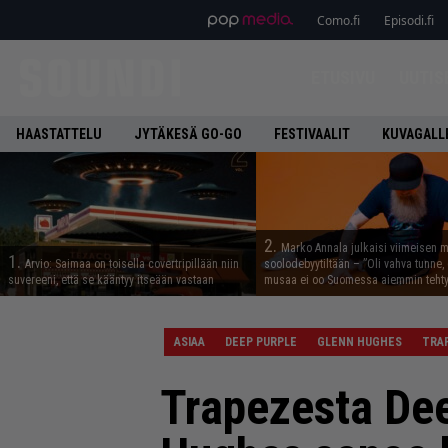
Como.fi
Episodi.fi
ETUSIVU
UUTIS
HAASTATTELU
JYTÄKESÄ GO-GO
FESTIVAALIT
KUVAGALL
2.
Marko Annala julkaisi viimeisen m
1.
Arvio: Saimaa on toisella covertripillään niin
soolodebyytiltään – ”Oli vahva tunne, e
suvereeni, että se kääntyy itseään vastaan
musaa ei oo Suomessa aiemmin tehty
ASIAA
DEEP PURPLE
GLENN HUGHES
TRA
Trapezesta Dee