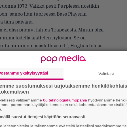
 vuonna 1973. Vaikka pesti Purplessa nostikin
oon, sanoo hän
tuoreessa Bass Playerin
ä tänä päivänä.
 ei olisi pitänyt lähteä Trapezesta. Minun olisi
n minä todella ajattelen nykyään. Se on
ta minun oli päästettävä irti”, Hughes toteaa.
tta ja kunniaa, mutta myös pahan kokaiinin
urimuksen, joka vei Hughesin mennessään. Hän
 lopulla. Hughes ei osaa sanoa, olisiko hän
vostamme yksityisyyttäsi
Valintasi
, mikäli ei olisi lähtenyt Purplen kelkkaan,
uskoo niin.
semme suostumuksesi tarjotaksemme henkilökohtai
ökokemuksen
lellisesti valitsemamme
88 teknologiakumppania
hyödynnämme henkilö
semme paremman käyttäjäkokemuksen sekä kohdentaaksemme sisältöä
a.
ällä suostut tietojesi käyttöön seuraavasti
Ar
laitetunnisteita ja tallennamme evästeitä laitteellesi saadaksemme tie