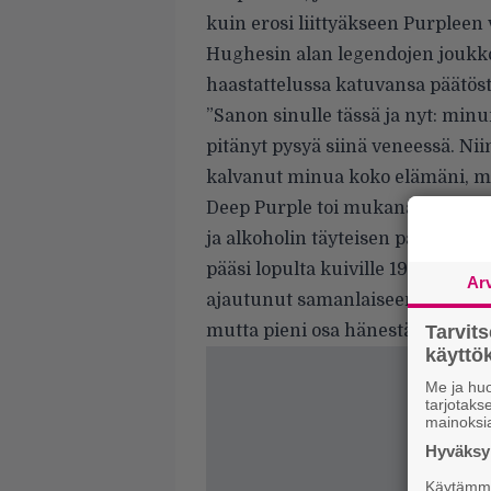
kuin erosi liittyäkseen Purpleen
Hughesin alan legendojen joukk
haastattelussa
katuvansa päätöst
”Sanon sinulle tässä ja nyt: minun
pitänyt pysyä siinä veneessä. Nii
kalvanut minua koko elämäni, mut
Deep Purple toi mukanaan maine
ja alkoholin täyteisen päihdek
pääsi lopulta kuiville 1990-luvun
Ar
ajautunut samanlaiseen koukkuun
mutta pieni osa hänestä ainakin 
Tarvit
käytt
Me ja huo
tarjotak
mainoksi
Hyväksym
Käytämme 