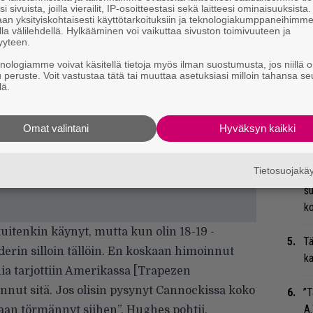
su
i sivuista, joilla vierailit, IP-osoitteestasi sekä laitteesi ominaisuuksista
an yksityiskohtaisesti käyttötarkoituksiin ja teknologiakumppaneihimm
la välilehdellä. Hylkääminen voi vaikuttaa sivuston toimivuuteen ja
Ma
yyteen.
so
knologiamme voivat käsitellä tietoja myös ilman suostumusta, jos niillä o
tä
u peruste. Voit vastustaa tätä tai muuttaa asetuksiasi milloin tahansa se
lä.
”S
M
Omat valintani
Hyväksyn kaikki
A
Tietosuojak
Gu
su
ko
kuitenkin käynyt, mutta kun olin 18-19 -
Tä
iderin silloin tällöin. En koskaan himoinnut
ka
nia tarjottiin Amerikassa [Trapezen
unnut sitä. Jos olisin pysynyt Cannockissa koko
”T
A.
kaan törmännyt siihen”, Hughes pohtii.