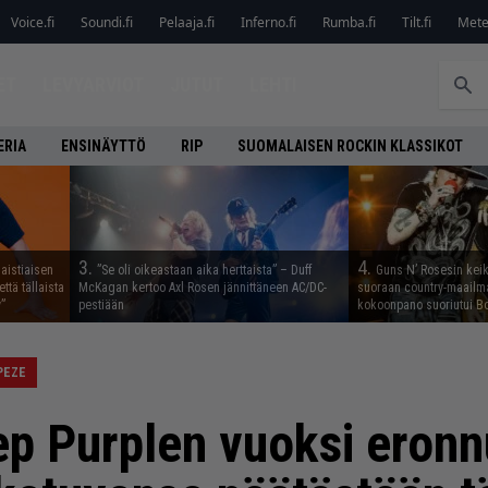
Voice.fi
Soundi.fi
Pelaaja.fi
Inferno.fi
Rumba.fi
Tilt.fi
Metel
ET
LEVYARVIOT
JUTUT
LEHTI
ERIA
ENSINÄYTTÖ
RIP
SUOMALAISEN ROCKIN KLASSIKOT
3.
4.
aistiaisen
”Se oli oikeastaan aika herttaista” – Duff
Guns N’ Rosesin keika
ttä tällaista
McKagan kertoo Axl Rosen jännittäneen AC/DC-
suoraan country-maailma
”
pestiään
kokoonpano suoriutui Bo
PEZE
p Purplen vuoksi eronn