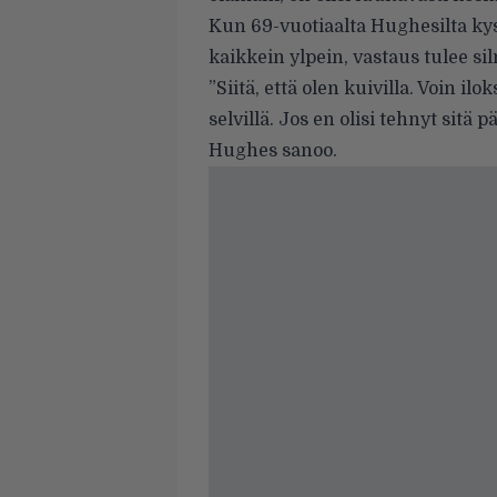
Kun 69-vuotiaalta Hughesilta ky
kaikkein ylpein, vastaus tulee s
”Siitä, että olen kuivilla. Voin ilo
selvillä. Jos en olisi tehnyt sitä 
Hughes sanoo.