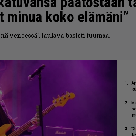
katuvansa päätöstään t
t minua koko elämäni”
inä veneessä", laulava basisti tuumaa.
Ar
su
Ma
so
mu
”S
ke