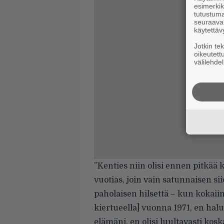
esimerkiks
tutustuma
seuraaval
käytettäv
Jotkin te
oikeutett
välilehdel
”Kenties niin olisi ennen pitkää 
vuotias, join vain satunnaisen si
paholaisen hilsettä – kun kokaii
kiertueella] vuonna 1971, en hal
elämäni, en olisi luultavasti kos