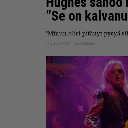
Hughes sanoo 
”Se on kalvanu
"Minun olisi pitänyt pysyä si
11.2.2021 14:37
Vesa Siltanen