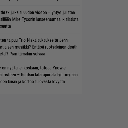
thrax julkaisi uuden videon – yhtye julistaa
isillään Mike Tysonin lanseeraamaa ikiaikaista
isautta
ten taipuu Trio Niskalaukaukselta Jenni
rtiaisen musiikki? Entäpä ruotsalainen death
tal? Pian tämäkin selviää
 on nyt tai ei koskaan, toteaa Yngwie
lmsteen – Ruotsin kitarajumala lyö pöytään
den biisin ja kertoo tulevasta levystä