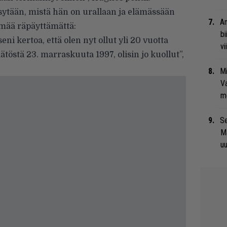
sytään, mistä hän on urallaan ja elämässään
An
ilmää räpäyttämättä:
bi
kseni kertoa, että olen nyt ollut yli 20 vuotta
vi
päätöstä 23. marraskuuta 1997, olisin jo kuollut”,
Mi
Va
me
Se
Ma
uu