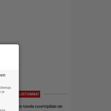
sen
tietoja
 ja
LUETUIMMAT
vio: Saimaa on toisella covertripillään niin
toja