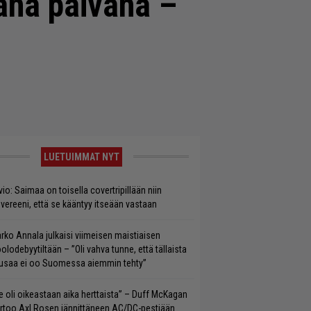
änä päivänä –
LUETUIMMAT NYT
vio: Saimaa on toisella covertripillään niin
vereeni, että se kääntyy itseään vastaan
rko Annala julkaisi viimeisen maistiaisen
olodebyytiltään – ”Oli vahva tunne, että tällaista
saa ei oo Suomessa aiemmin tehty”
e oli oikeastaan aika herttaista” – Duff McKagan
rtoo Axl Rosen jännittäneen AC/DC-pestiään