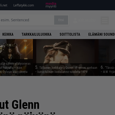
i.net
Leffatykki.com
Etsi
KIRJAUDU
KEIKKA
TARKKAILULUOKKA
SOITTOLISTA
ELÄMÄNI SOUND
lla nähtiin yllätysvieras
5.
6.
n huipulta – näin
Tällainen keikkajyrä Queen oli ennen vanhaan
”Tässä 
b Dylanin klassikosta
– katso tulinen livetallenne vuodelta 1979
– A.W. Yrjä
ut Glenn