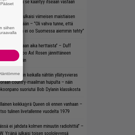
vereeni, että se kääntyy itseään vastaan
. Pääset
e
rko Annala julkaisi viimeisen maistiaisen
olodebyytiltään – ”Oli vahva tunne, että
n siihen
llaista musaa ei oo Suomessa aiemmin tehty”
uraavalla
e oli oikeastaan aika herttaista” – Duff
cKagan kertoo Axl Rosen jännittäneen
C/DC-pestiään
äytäntömme
ns N’ Rosesin keikalla nähtiin yllätysvieras
oraan country-maailman huipulta – näin
koonpano suoriutui Bob Dylanin klassikosta
llainen keikkajyrä Queen oli ennen vanhaan –
tso tulinen livetallenne vuodelta 1979
ässä ei jahdata kolmen minuutin radiohittiä” –
W. Yrjänä julkaisi toisen soololevynsä