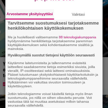
Arvostamme yksityisyyttäsi
Valintasi
Tarvitsemme suostumuksesi tarjotaksemme
henkilökohtaisen käyttökokemuksen
Me ja huolellisesti valitsemamme
88 teknologiakumppania
hyödynnämme henkilötietoja tarjotaksemme paremman
käyttäjäkokemuksen sekä kohdentaaksemme sisältöä ja
mainoksia.
Hyväksymällä suostut tietojesi käyttöön seuraavasti
Käytämme laitetunnisteita ja tallennamme evästeitä
Yle: Uuden lain myötä työnhakijan täytyy kertoa
laitteellesi saadaksemme tietoja esimerkiksi sivuista, joilla
osaamisestaan julkisesti netissä – yrittäjät
vierailit, IP-osoitteestasi sekä laitteesi ominaisuuksista.
Pääset tutustumaan yksityiskohtaisesti käyttötarkoituksiin ja
toivovat rangaistusta laiminlyönnistä
teknologiakumppaneihimme seuraavalla välilehdellä.
Hylkääminen voi vaikuttaa sivuston toimivuuteen ja
käytettävyyteen.
Jotkin teknologiamme voivat käsitellä tietoja myös ilman
suostumusta, jos niillä on siihen oikeutettu peruste. Voit
vastustaa tätä tai muuttaa asetuksiasi milloin tahansa
seuraavalla välilehdellä.