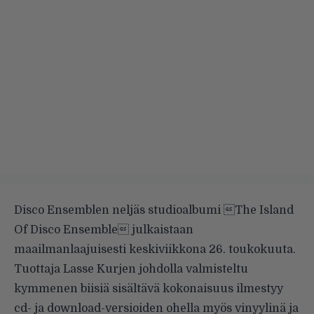
Disco Ensemblen neljäs studioalbumi The Island
Of Disco Ensemble julkaistaan
maailmanlaajuisesti keskiviikkona 26. toukokuuta.
Tuottaja Lasse Kurjen johdolla valmisteltu
kymmenen biisiä sisältävä kokonaisuus ilmestyy
cd- ja download-versioiden ohella myös vinyylinä ja