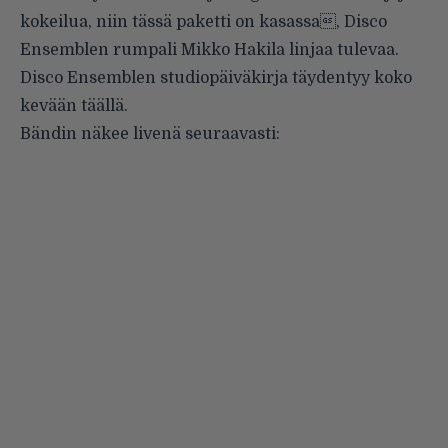
kokeilua, niin tässä paketti on kasassa, Disco
Ensemblen rumpali Mikko Hakila linjaa tulevaa.
Disco Ensemblen studiopäiväkirja täydentyy koko
kevään
täällä
.
Bändin näkee livenä seuraavasti: