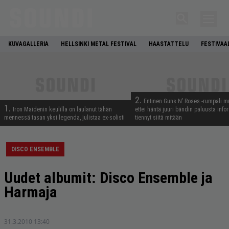
KUVAGALLERIA
HELLSINKI METAL FESTIVAL
HAASTATTELU
FESTIVAA
2.
Entinen Guns N’ Roses -rumpali mu
1.
Iron Maidenin keulilla on laulanut tähän
ettei häntä juuri bändin paluusta info
mennessä tasan yksi legenda, julistaa ex-solisti
tiennyt siitä mitään
DISCO ENSEMBLE
Uudet albumit: Disco Ensemble ja
Harmaja
31.3.2010 13:40