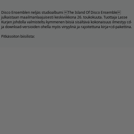
Disco Ensemblen neljäs studioalbumi The Island Of Disco Ensemble
julkaistaan maailmanlaajuisesti keskiviikkona 26. toukokuuta. Tuottaja Lasse
Kurjen johdolla valmisteltu kymmenen biisiä sisältävä kokonaisuus ilmestyy cd-
ja download-versioiden ohella myös vinyylinä ja rajoitettuna kirja+cd-pakettina.
Pitkäsoiton biisilista: