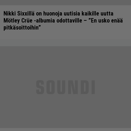
Nikki Sixxillä on huonoja uutisia kaikille uutta
Mötley Crüe -albumia odottaville – ”En usko enää
pitkäsoittoihin”