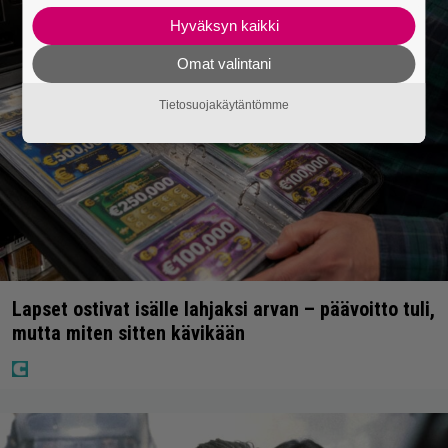
Hyväksyn kaikki
Omat valintani
Tietosuojakäytäntömme
Lapset ostivat isälle lahjaksi arvan – päävoitto tuli,
mutta miten sitten kävikään