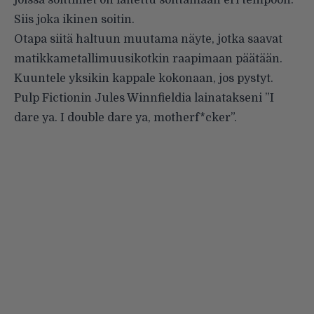
joissa soittimet on laitettu soittamaan eri tempoon.
Siis joka ikinen soitin.
Otapa siitä haltuun muutama näyte, jotka saavat
matikkametallimuusikotkin raapimaan päätään.
Kuuntele yksikin kappale kokonaan, jos pystyt.
Pulp Fictionin Jules Winnfieldia lainatakseni ”I
dare ya. I double dare ya, motherf*cker”.