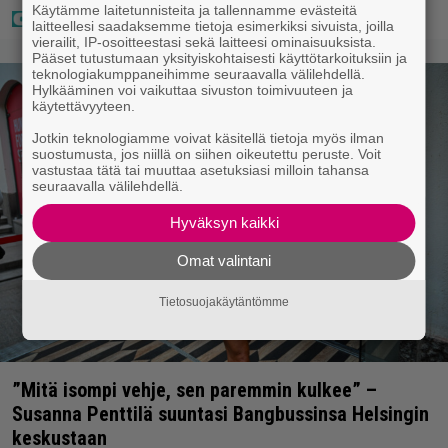
Käytämme laitetunnisteita ja tallennamme evästeitä
laitteellesi saadaksemme tietoja esimerkiksi sivuista, joilla
vierailit, IP-osoitteestasi sekä laitteesi ominaisuuksista.
Pääset tutustumaan yksityiskohtaisesti käyttötarkoituksiin ja
teknologiakumppaneihimme seuraavalla välilehdellä.
Hylkääminen voi vaikuttaa sivuston toimivuuteen ja
käytettävyyteen.
Jotkin teknologiamme voivat käsitellä tietoja myös ilman
suostumusta, jos niillä on siihen oikeutettu peruste. Voit
vastustaa tätä tai muuttaa asetuksiasi milloin tahansa
seuraavalla välilehdellä.
Hyväksyn kaikki
Omat valintani
Tietosuojakäytäntömme
”Mitä isompi vehje, sen paremmin kulkee” –
Susanna Penttilä suuntasi Bangbussinsa Helsingin
keskustaan