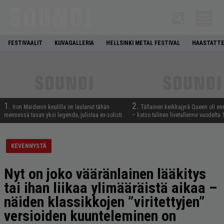
FESTIVAALIT
KUVAGALLERIA
HELLSINKI METAL FESTIVAL
HAASTATTE
1.
2.
Iron Maidenin keulilla on laulanut tähän
Tällainen keikkajyrä Queen oli e
mennessä tasan yksi legenda, julistaa ex-solisti
– katso tulinen livetallenne vuodelta
KEVENNYSTÄ
Nyt on joko vääränlainen lääkitys
tai ihan liikaa ylimääräistä aikaa –
näiden klassikkojen ”viritettyjen”
versioiden kuunteleminen on