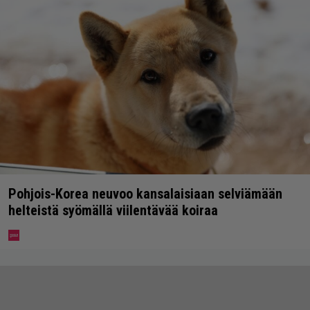
Pohjois-Korea neuvoo kansalaisiaan selviämään
helteistä syömällä viilentävää koiraa