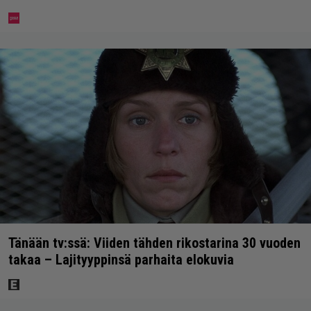
Tänään tv:ssä: Viiden tähden rikostarina 30 vuoden
takaa – Lajityyppinsä parhaita elokuvia