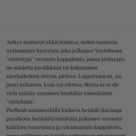
Jotkut saattavat ehkä muistaa, miten
taannoin
uutisoimme kaverista
, joka julkaisee Youtubessa
”viritettyjä” versioita kappaleista, joissa lauluraita
on säädetty puolikkaan tai kokonaisen
sävelaskeleen verran pieleen.
Lopputulos on
, no,
juuri sellainen, kuin voi odottaa. Mutta se ei ole
vielä mitään samaisen henkilön toisenlaisiin
”virityksiin”.
Pluffnub-nimimerkillä
kulkeva henkilö (tai luoja
paratkoon henkilöt) nimittäin julkaisee versioita
kaikkien tuntemista ja rakastamista kappaleista,