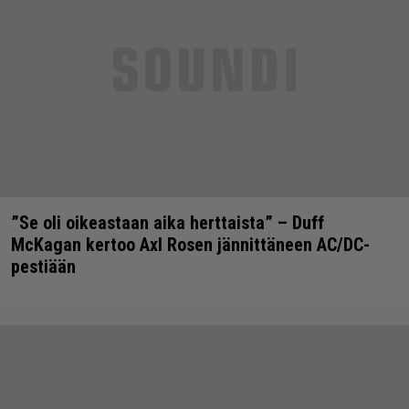
”Se oli oikeastaan aika herttaista” – Duff
McKagan kertoo Axl Rosen jännittäneen AC/DC-
pestiään