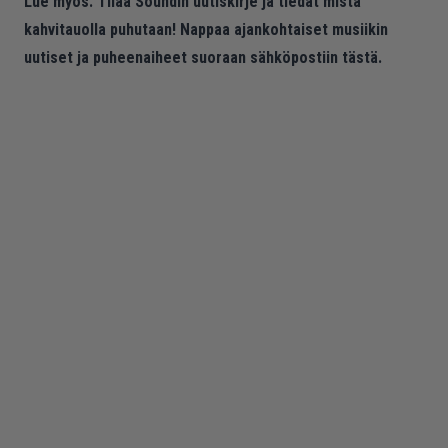
Lue myös:
Tilaa Soundin uutiskirje ja tiedät mistä
kahvitauolla puhutaan! Nappaa ajankohtaiset musiikin
uutiset ja puheenaiheet suoraan sähköpostiin tästä.