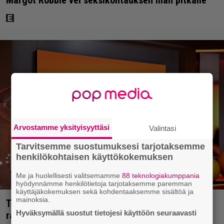
Margot Robbie vei seksikohtauksen liian pitkälle
Arvostamme yksityisyyttäsi
Valintasi
Tarvitsemme suostumuksesi tarjotaksemme
henkilökohtaisen käyttökokemuksen
Me ja huolellisesti valitsemamme
88 teknologiakumppania
hyödynnämme henkilötietoja tarjotaksemme paremman
käyttäjäkokemuksen sekä kohdentaaksemme sisältöä ja
mainoksia.
Täällä pelattiin lauantain Loton ja Jokerin isot
Hyväksymällä suostut tietojesi käyttöön seuraavasti
rahat – Tokmannilla, ABC:lla, netissä…