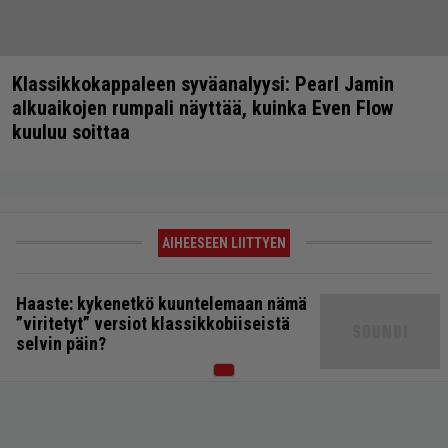
Klassikkokappaleen syväanalyysi: Pearl Jamin
alkuaikojen rumpali näyttää, kuinka Even Flow
kuuluu soittaa
AIHEESEEN LIITTYEN
Haaste: kykenetkö kuuntelemaan nämä
”viritetyt” versiot klassikkobiiseistä
selvin päin?