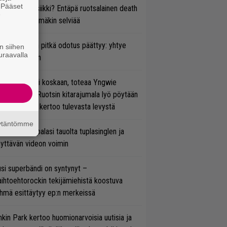
. Pääset
rtiaisen musiikki? Entäpä ruotsalainen death
e
tal? Pian tämäkin selviää
ezer-fanien pitkä odotus päättyy: yhtye
n siihen
uraavalla
ulee Suomeen
 on nyt tai ei koskaan, toteaa Yngwie
lmsteen – Ruotsin kitarajumala lyö pöytään
den biisin ja kertoo tulevasta levystä
äytäntömme
ind Channel palasi tauolta tuplasinglen ja
yttävän videon voimin
si superbändi on syntynyt –
ihtoehtorockin tekijämiehistä koostuva
hmä esittäytyy ep:n merkeissä
nkin Park kertoo huomionarvoisia uutisia ja