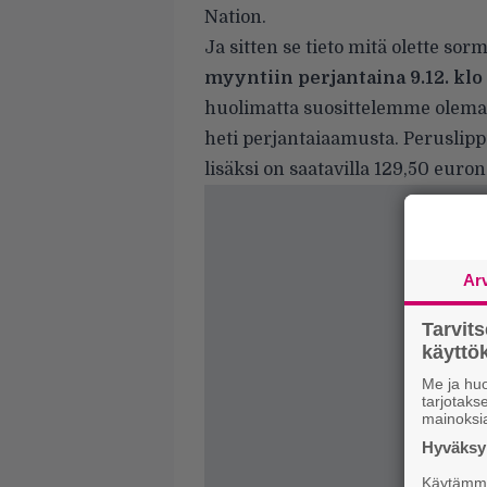
Nation.
Ja sitten se tieto mitä olette so
myyntiin perjantaina 9.12. klo
huolimatta suosittelemme olema
heti perjantaiaamusta. Peruslipp
lisäksi on saatavilla 129,50 euron
Ar
Tarvit
käytt
Me ja huo
tarjotak
mainoksi
Hyväksym
Käytämme 