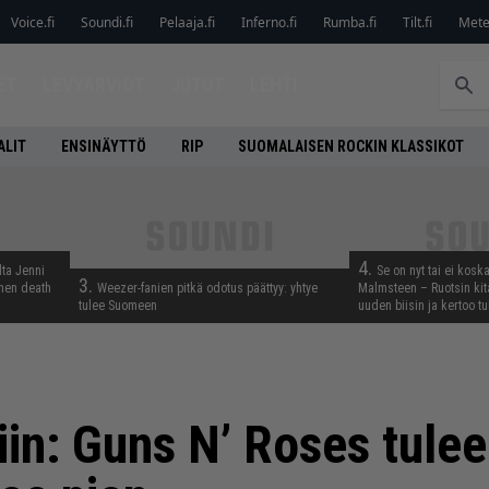
Voice.fi
Soundi.fi
Pelaaja.fi
Inferno.fi
Rumba.fi
Tilt.fi
Metel
ET
LEVYARVIOT
JUTUT
LEHTI
ALIT
ENSINÄYTTÖ
RIP
SUOMALAISEN ROCKIN KLASSIKOT
4.
lta Jenni
Se on nyt tai ei kosk
3.
inen death
Weezer-fanien pitkä odotus päättyy: yhtye
Malmsteen – Ruotsin kit
tulee Suomeen
uuden biisin ja kertoo tu
iin: Guns N’ Roses tule