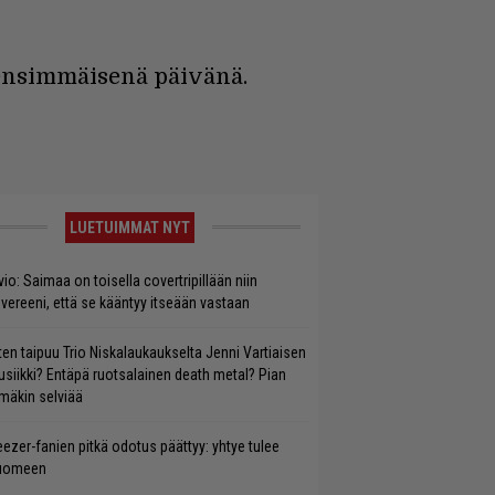
 ensimmäisenä päivänä.
LUETUIMMAT NYT
vio: Saimaa on toisella covertripillään niin
vereeni, että se kääntyy itseään vastaan
ten taipuu Trio Niskalaukaukselta Jenni Vartiaisen
siikki? Entäpä ruotsalainen death metal? Pian
mäkin selviää
ezer-fanien pitkä odotus päättyy: yhtye tulee
uomeen