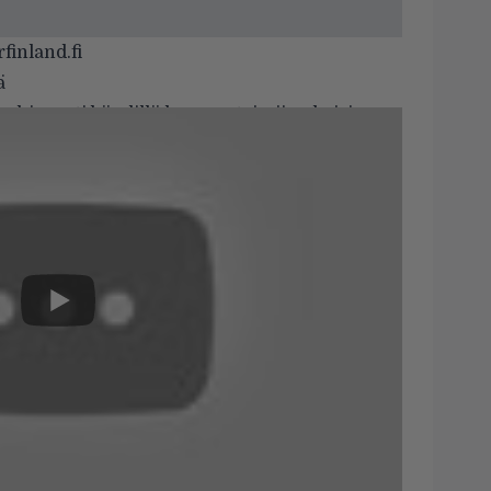
inland.fi
ä
n hienosti bändillä homma toimii nykyisin: