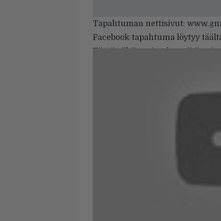
Tapahtuman nettisivut:
www.gnrf
Facebook-tapahtuma
löytyy täält
Tässä vähän esimakua siitä, mite