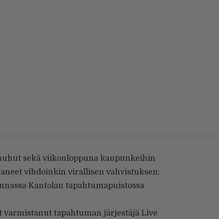
t huhut sekä viikonloppuna kaupunkeihin
aneet vihdoinkin virallisen vahvistuksen:
innassa Kantolan tapahtumapuistossa
t varmistanut tapahtuman järjestäjä Live