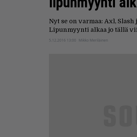
lipunmyynti al
Nyt se on varmaa: Axl, Slas
Lipunmyynti alkaa jo tällä vii
5.12.2016 13:00
Mikko Meriläinen