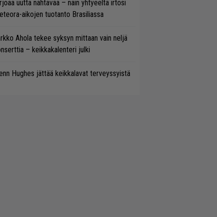
rjoaa uutta nähtävää – näin yhtyeeltä irtosi
teora-aikojen tuotanto Brasiliassa
rkko Ahola tekee syksyn mittaan vain neljä
nserttia – keikkakalenteri julki
enn Hughes jättää keikkalavat terveyssyistä