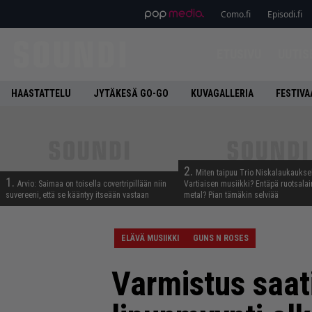
Como.fi
Episodi.fi
ETUSIVU
UUTIS
HAASTATTELU
JYTÄKESÄ GO-GO
KUVAGALLERIA
FESTIVA
2.
Miten taipuu Trio Niskalaukaukse
1.
Arvio: Saimaa on toisella covertripillään niin
Vartiaisen musiikki? Entäpä ruotsala
suvereeni, että se kääntyy itseään vastaan
metal? Pian tämäkin selviää
ELÄVÄ MUSIIKKI
GUNS N ROSES
Varmistus saat