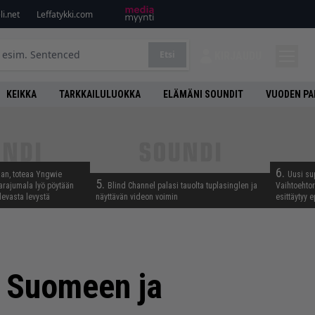
i.net
Leffatykki.com
Etsi
KIRJAUDU
KEIKKA
TARKKAILULUOKKA
ELÄMÄNI SOUNDIT
VUODEN PA
6.
aan, toteaa Yngwie
Uusi su
5.
arajumala lyö pöytään
Blind Channel palasi tauolta tuplasinglen ja
Vaihtoehto
levasta levystä
näyttävän videon voimin
esittäytyy 
e Suomeen ja