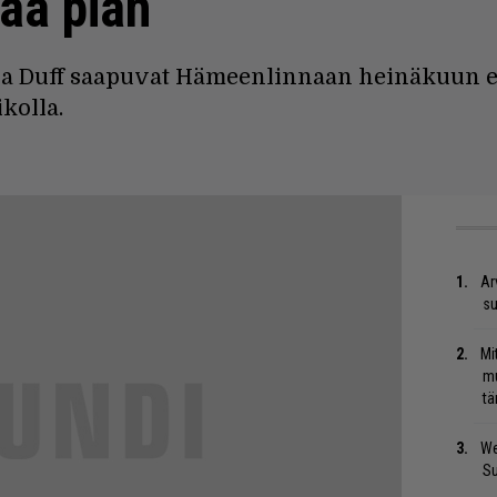
kaa pian
h ja Duff saapuvat Hämeenlinnaan heinäkuun
kolla.
Ar
su
Mi
mu
tä
We
S