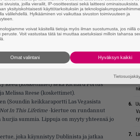
i sivuista, joilla vierailit, IP-osoitteestasi sekä laitteesi ominaisuuksista
Va
an yksityiskohtaisesti käyttötarkoituksiin ja teknologiakumppaneihimm
me
la välilehdellä. Hylkääminen voi vaikuttaa sivuston toimivuuteen ja
yyteen.
We
knologiamme voivat käsitellä tietoja myös ilman suostumusta, jos niillä o
u peruste. Voit vastustaa tätä tai muuttaa asetuksiasi milloin tahansa se
t
lä.
Se
Omat valintani
Hyväksyn kaikki
 kauan odotettu yhdistyminen Guns N’ Rosesin
Ma
uu
eet yhdessä vuoden 1993 jälkeen) on ollut
seen nykykokoonpanoon kuuluvat
Use Your
Tietosuojak
Bl
zzy Reed (koskettimet) sekä Richard Fortus
nä
ja Melissa Reese (koskettimet).
ten (Soundin keikkaraportti Las Vegasista
Uu
Not In This Lifetime
-kiertue on rundannut
Va
ry
en hurjia summia. Lippuja on myyty yhteensä jo
Li
rtue, joka käynnistyy Dublinista ja jatkaa