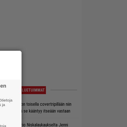
sen
LUETUIMMAT
tietoja
vio: Saimaa on toisella covertripillään niin
 ja
vereeni, että se kääntyy itseään vastaan
ten taipuu Trio Niskalaukaukselta Jenni
toja