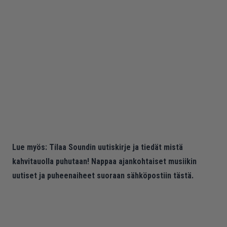
Lue myös:
Tilaa Soundin uutiskirje ja tiedät mistä
kahvitauolla puhutaan! Nappaa ajankohtaiset musiikin
uutiset ja puheenaiheet suoraan sähköpostiin tästä.