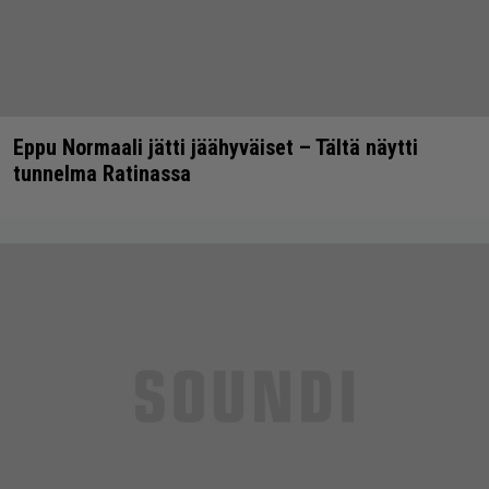
Eppu Normaali jätti jäähyväiset – Tältä näytti
tunnelma Ratinassa