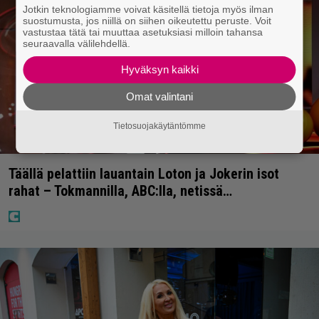
Jotkin teknologiamme voivat käsitellä tietoja myös ilman
suostumusta, jos niillä on siihen oikeutettu peruste. Voit
vastustaa tätä tai muuttaa asetuksiasi milloin tahansa
seuraavalla välilehdellä.
Hyväksyn kaikki
Omat valintani
Tietosuojakäytäntömme
Täällä pelattiin lauantain Loton ja Jokerin isot
rahat – Tokmannilla, ABC:lla, netissä…