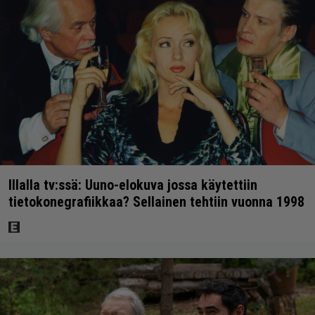
Illalla tv:ssä: Uuno-elokuva jossa käytettiin
tietokonegrafiikkaa? Sellainen tehtiin vuonna 1998