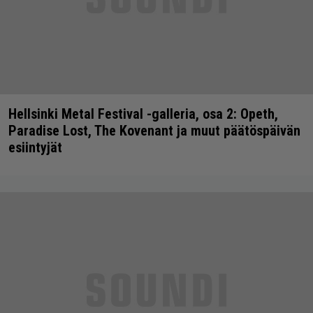
Hellsinki Metal Festival -galleria, osa 2: Opeth,
Paradise Lost, The Kovenant ja muut päätöspäivän
esiintyjät