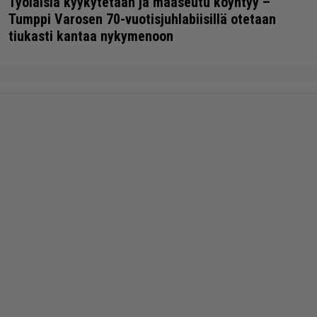
Työläisiä kyykytetään ja maaseutu köyhtyy –
Tumppi Varosen 70-vuotisjuhlabiisillä otetaan
tiukasti kantaa nykymenoon