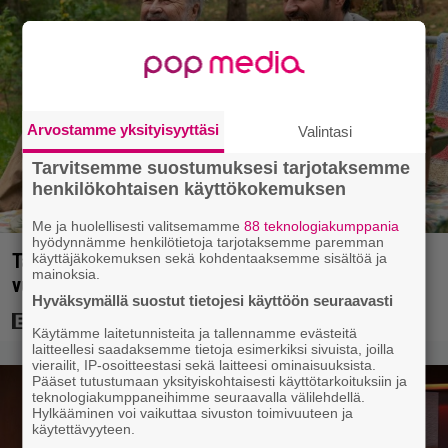
Arvostamme yksityisyyttäsi
Valintasi
Tarvitsemme suostumuksesi tarjotaksemme
henkilökohtaisen käyttökokemuksen
Me ja huolellisesti valitsemamme
88 teknologiakumppania
hyödynnämme henkilötietoja tarjotaksemme paremman
Tänään tv:ssä: Koskettava kotimainen elokuva
käyttäjäkokemuksen sekä kohdentaaksemme sisältöä ja
mainoksia.
vuodelta 2020 – ”Tehty isolla sydämellä”
Hyväksymällä suostut tietojesi käyttöön seuraavasti
Käytämme laitetunnisteita ja tallennamme evästeitä
laitteellesi saadaksemme tietoja esimerkiksi sivuista, joilla
vierailit, IP-osoitteestasi sekä laitteesi ominaisuuksista.
Pääset tutustumaan yksityiskohtaisesti käyttötarkoituksiin ja
teknologiakumppaneihimme seuraavalla välilehdellä.
Hylkääminen voi vaikuttaa sivuston toimivuuteen ja
käytettävyyteen.