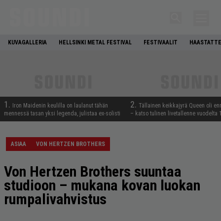
KUVAGALLERIA
HELLSINKI METAL FESTIVAL
FESTIVAALIT
HAASTATTE
1.
2.
Iron Maidenin keulilla on laulanut tähän
Tällainen keikkajyrä Queen oli e
mennessä tasan yksi legenda, julistaa ex-solisti
– katso tulinen livetallenne vuodelta
ASIAA
VON HERTZEN BROTHERS
Von Hertzen Brothers suuntaa
studioon – mukana kovan luokan
rumpalivahvistus