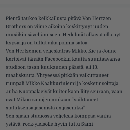
Pientä taukoa keikkailusta pitävä Von Hertzen
Brothers on viime aikoina keskittynyt uuden
musiikin säveltämiseen. Hedelmät alkavat olla nyt
kypsiä ja on tullut aika poimia satoa.
Von Hertzenien veljeskatras Mikko, Kie ja Jonne
kertoivat tänään Facebookin kautta suuntaavansa
studioon tasan kuukauden päästä, eli 13.
maaliskuuta. Yhtyeessä pitkään vaikuttaneet
rumpali Mikko Kaakkuriniemi ja kosketinsoittaja
Juha Kuoppalaeivät kuitenkaan liity seuraan, vaan
ovat Mikon sanojen mukaan ”vaihtaneet
statuksensa jäsenistä ex-jäseniksi”.
Sen sijaan studiossa veljeksiä komppaa vanha
ystävä, rock-yleisölle hyvin tuttu Sami