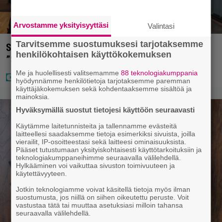
Arvostamme yksityisyyttäsi
Valintasi
Tarvitsemme suostumuksesi tarjotaksemme
Sara ja Mikko Parikka etsivät uutta kotia –
henkilökohtaisen käyttökokemuksen
”Seuraavaan kotiin tämmöinen”
Me ja huolellisesti valitsemamme
88 teknologiakumppania
hyödynnämme henkilötietoja tarjotaksemme paremman
käyttäjäkokemuksen sekä kohdentaaksemme sisältöä ja
mainoksia.
Hyväksymällä suostut tietojesi käyttöön seuraavasti
Käytämme laitetunnisteita ja tallennamme evästeitä
laitteellesi saadaksemme tietoja esimerkiksi sivuista, joilla
vierailit, IP-osoitteestasi sekä laitteesi ominaisuuksista.
Pääset tutustumaan yksityiskohtaisesti käyttötarkoituksiin ja
teknologiakumppaneihimme seuraavalla välilehdellä.
Hylkääminen voi vaikuttaa sivuston toimivuuteen ja
käytettävyyteen.
Jotkin teknologiamme voivat käsitellä tietoja myös ilman
suostumusta, jos niillä on siihen oikeutettu peruste. Voit
vastustaa tätä tai muuttaa asetuksiasi milloin tahansa
seuraavalla välilehdellä.