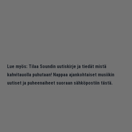
Lue myös:
Tilaa Soundin uutiskirje ja tiedät mistä
kahvitauolla puhutaan! Nappaa ajankohtaiset musiikin
uutiset ja puheenaiheet suoraan sähköpostiin tästä.