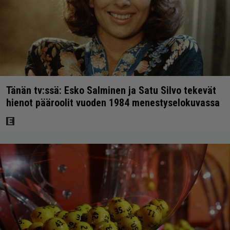
Tänän tv:ssä: Esko Salminen ja Satu Silvo tekevät
hienot pääroolit vuoden 1984 menestyselokuvassa