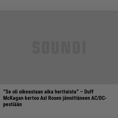
”Se oli oikeastaan aika herttaista” – Duff
McKagan kertoo Axl Rosen jännittäneen AC/DC-
pestiään