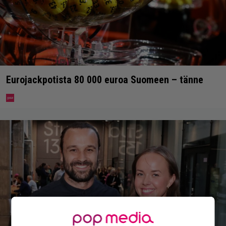
Eurojackpotista 80 000 euroa Suomeen – tänne