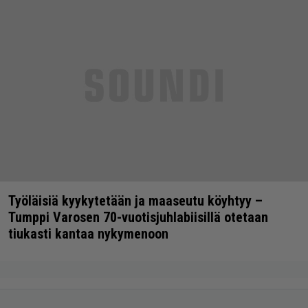
Työläisiä kyykytetään ja maaseutu köyhtyy –
Tumppi Varosen 70-vuotisjuhlabiisillä otetaan
tiukasti kantaa nykymenoon