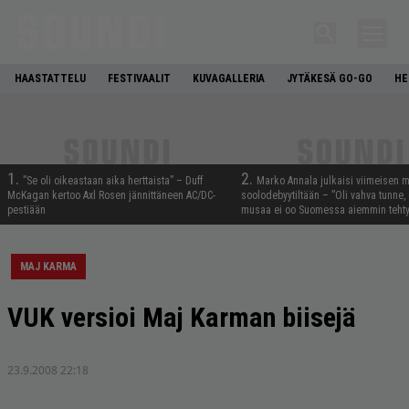
HAASTATTELU
FESTIVAALIT
KUVAGALLERIA
JYTÄKESÄ GO-GO
HE
1.
2.
”Se oli oikeastaan aika herttaista” – Duff
Marko Annala julkaisi viimeisen m
McKagan kertoo Axl Rosen jännittäneen AC/DC-
soolodebyytiltään – ”Oli vahva tunne, e
pestiään
musaa ei oo Suomessa aiemmin tehty
MAJ KARMA
VUK versioi Maj Karman biisejä
23.9.2008 22:18