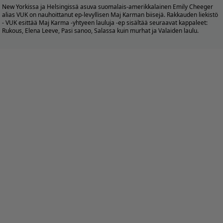
New Yorkissa ja Helsingissä asuva suomalais-amerikkalainen Emily Cheeger
alias VUK on nauhoittanut ep-levyllisen Maj Karman biisejä. Rakkauden liekistö
- VUK esittää Maj Karma -yhtyeen lauluja -ep sisältää seuraavat kappaleet:
Rukous, Elena Leeve, Pasi sanoo, Salassa kuin murhat ja Valaiden laulu.