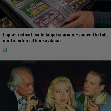
Lapset ostivat isälle lahjaksi arvan – päävoitto tuli,
mutta miten sitten kävikään