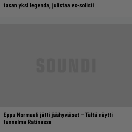
tasan yksi legenda, julistaa ex-solisti
Eppu Normaali jätti jäähyväiset – Tältä näytti
tunnelma Ratinassa