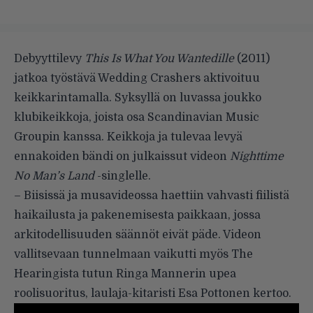
Debyyttilevy
This Is What You Wantedille
(2011)
jatkoa työstävä Wedding Crashers aktivoituu
keikkarintamalla. Syksyllä on luvassa joukko
klubikeikkoja, joista osa Scandinavian Music
Groupin kanssa. Keikkoja ja tulevaa levyä
ennakoiden bändi on julkaissut videon
Nighttime
No Man’s Land
-singlelle.
– Biisissä ja musavideossa haettiin vahvasti fiilistä
haikailusta ja pakenemisesta paikkaan, jossa
arkitodellisuuden säännöt eivät päde. Videon
vallitsevaan tunnelmaan vaikutti myös The
Hearingista tutun Ringa Mannerin upea
roolisuoritus, laulaja-kitaristi Esa Pottonen kertoo.