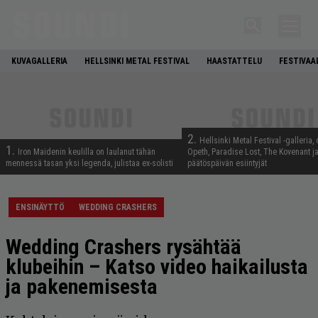
KUVAGALLERIA
HELLSINKI METAL FESTIVAL
HAASTATTELU
FESTIVAA
2.
Hellsinki Metal Festival -galleria, 
1.
Iron Maidenin keulilla on laulanut tähän
Opeth, Paradise Lost, The Kovenant j
mennessä tasan yksi legenda, julistaa ex-solisti
päätöspäivän esiintyjät
ENSINÄYTTÖ
WEDDING CRASHERS
Wedding Crashers rysähtää
klubeihin – Katso video haikailusta
ja pakenemisesta