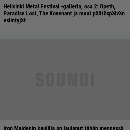
Hellsinki Metal Festival -galleria, osa 2: Opeth,
Paradise Lost, The Kovenant ja muut päätöspäivän
esiintyjät
Iron Maidenin keulilla on laulanut tähän mennessä