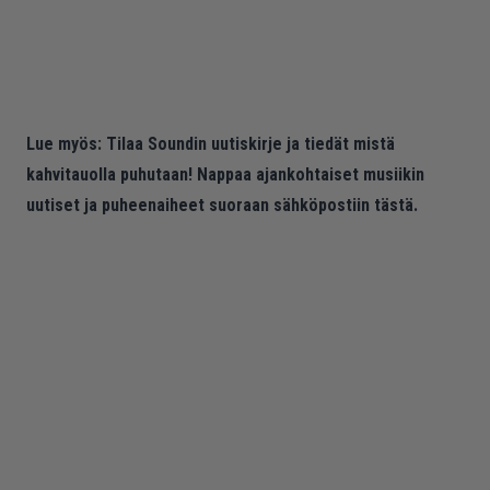
Lue myös:
Tilaa Soundin uutiskirje ja tiedät mistä
kahvitauolla puhutaan! Nappaa ajankohtaiset musiikin
uutiset ja puheenaiheet suoraan sähköpostiin tästä.