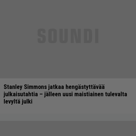
Stanley Simmons jatkaa hengästyttävää
julkaisutahtia – jälleen uusi maistiainen tulevalta
levyltä julki