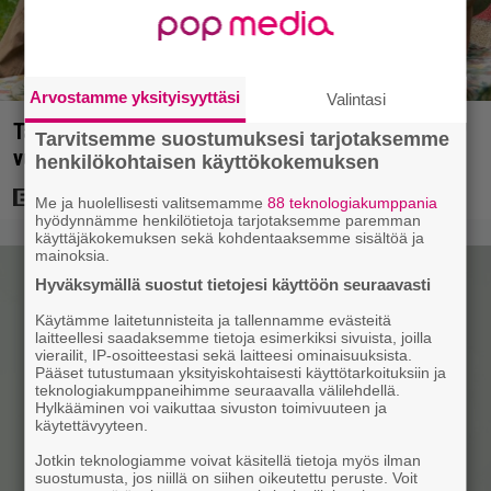
Arvostamme yksityisyyttäsi
Valintasi
Tänään tv:ssä: Koskettava kotimainen elokuva
Tarvitsemme suostumuksesi tarjotaksemme
vuodelta 2020 – ”Tehty isolla sydämellä”
henkilökohtaisen käyttökokemuksen
Me ja huolellisesti valitsemamme
88 teknologiakumppania
hyödynnämme henkilötietoja tarjotaksemme paremman
käyttäjäkokemuksen sekä kohdentaaksemme sisältöä ja
mainoksia.
Hyväksymällä suostut tietojesi käyttöön seuraavasti
Käytämme laitetunnisteita ja tallennamme evästeitä
laitteellesi saadaksemme tietoja esimerkiksi sivuista, joilla
vierailit, IP-osoitteestasi sekä laitteesi ominaisuuksista.
Pääset tutustumaan yksityiskohtaisesti käyttötarkoituksiin ja
teknologiakumppaneihimme seuraavalla välilehdellä.
Hylkääminen voi vaikuttaa sivuston toimivuuteen ja
käytettävyyteen.
Jotkin teknologiamme voivat käsitellä tietoja myös ilman
suostumusta, jos niillä on siihen oikeutettu peruste. Voit