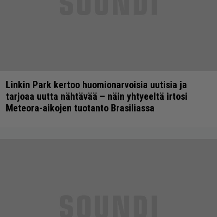
Linkin Park kertoo huomionarvoisia uutisia ja
tarjoaa uutta nähtävää – näin yhtyeeltä irtosi
Meteora-aikojen tuotanto Brasiliassa