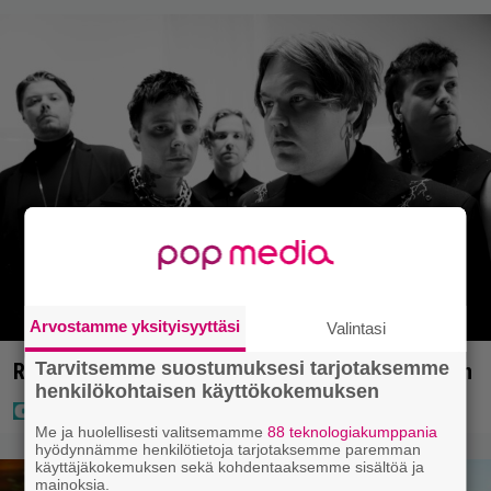
Arvostamme yksityisyyttäsi
Valintasi
Tarvitsemme suostumuksesi tarjotaksemme
Rakastettu suomalainen metalliyhtye tekee paluun
henkilökohtaisen käyttökokemuksen
Me ja huolellisesti valitsemamme
88 teknologiakumppania
hyödynnämme henkilötietoja tarjotaksemme paremman
käyttäjäkokemuksen sekä kohdentaaksemme sisältöä ja
mainoksia.