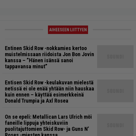
AIHEESEEN LIITTYEN
Entinen Skid Row -nokkamies kertoo
muistelmissaan riidoista Jon Bon Jovin
kanssa – ”Hänen isänsä sanoi
tappavansa minut”
Entisen Skid Row -keulakuvan mielestä
netissä ei ole enää yhtään niin hauskaa
kuin ennen – käyttää esimerkkeinä
Donald Trumpia ja Axl Rosea
On se epeli: Metallican Lars Ulrich möi
faneille lippuja yhteiskuviin
puolitajuttomien Skid Row- ja Guns N’
Roses -miesten kanssa