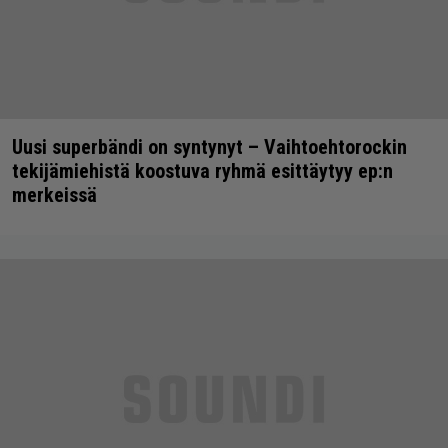
Uusi superbändi on syntynyt – Vaihtoehtorockin
tekijämiehistä koostuva ryhmä esittäytyy ep:n
merkeissä