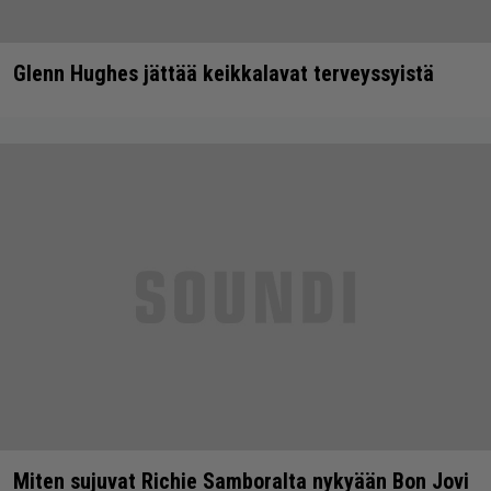
Glenn Hughes jättää keikkalavat terveyssyistä
Miten sujuvat Richie Samboralta nykyään Bon Jovi