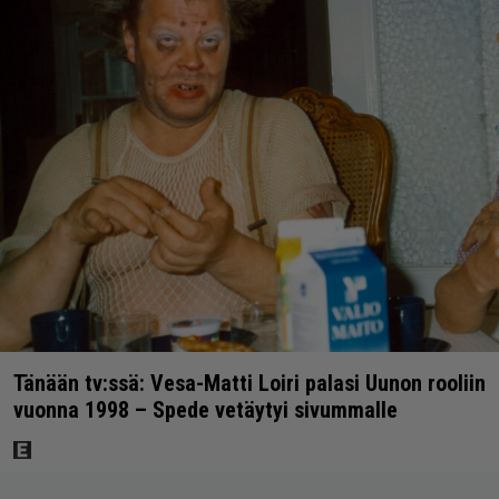
Tänään tv:ssä: Vesa-Matti Loiri palasi Uunon rooliin
vuonna 1998 – Spede vetäytyi sivummalle