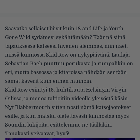
Saavatko sellaiset biisit kuin 18 and Life ja Youth
Gone Wild sydämesi sykähtämään? Käännä siinä
tapauksessa katseesi hivenen alemmas, niin näet,
missä kunnossa Skid Row on nykypäivänä. Laulaja
Sebastian Bach puuttuu porukasta ja rumpalikin on
eri, mutta bassossa ja kitaroissa nähdään sentään
samat kaverit kuin ennen muinoin.
Skid Row esiintyi 16. huhtikuuta Helsingin Virgin
Oilissa, ja menoa taltioitiin videolle yleisöstä käsin.
Nyt
Blabbermouth
sitten nosti nämä katsojaotokset
esille, ja kun matsku oletettavasti kiinnostaa myös
Soundin lukijoita, esittelemme ne täälläkin.
Tanakasti veivaavat, hyvä!