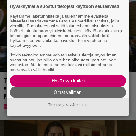
Hyväksymällä suostut tietojesi käyttöön seuraavasti
Käytämme laitetunnisteita ja tallennamme evästeitä
laitteellesi saadaksemme tietoja esimerkiksi sivuista, joilla
vierailit, IP-osoitteestasi sekä laitteesi ominaisuuksista.
Pääset tutustumaan yksityiskohtaisesti käyttötarkoituksiin ja
teknologiakumppaneihimme seuraavalla välilehdellä.
Hylkääminen voi vaikuttaa sivuston toimivuuteen ja
käytettävyyteen.
Jotkin teknologiamme voivat käsitellä tietoja myös ilman
suostumusta, jos niillä on siihen oikeutettu peruste. Voit
vastustaa tätä tai muuttaa asetuksiasi milloin tahansa
seuraavalla välilehdellä.
Tv-ohjelman juontaja pudotti Linda Lampeniuksen
Hyväksyn kaikki
viulun – Pete Parkkonen pakeni kauhuissaan
Omat valintani
paikalta
Tietosuojakäytäntömme