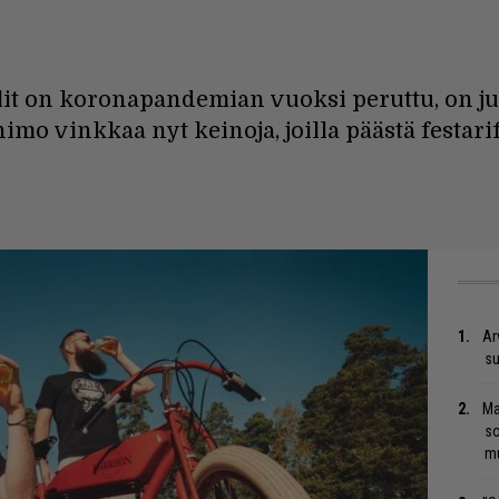
lit on koronapandemian vuoksi peruttu, ­on j
nimo vinkkaa nyt keinoja, joilla päästä festari
Ar
su
Ma
so
mu