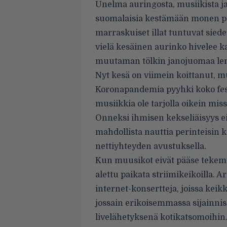
Unelma auringosta, musiikista j
suomalaisia kestämään monen pi
marraskuiset illat tuntuvat siede
vielä kesäinen aurinko hivelee ka
muutaman tölkin janojuomaa lem
Nyt kesä on viimein koittanut, m
Koronapandemia pyyhki koko fest
musiikkia ole tarjolla oikein mi
Onneksi ihmisen kekseliäisyys ei 
mahdollista nauttia perinteisin k
nettiyhteyden avustuksella.
Kun muusikot eivät pääse tekemää
alettu paikata striimikeikoilla. A
internet-konsertteja, joissa keikk
jossain erikoisemmassa sijainnis
livelähetyksenä kotikatsomoihin