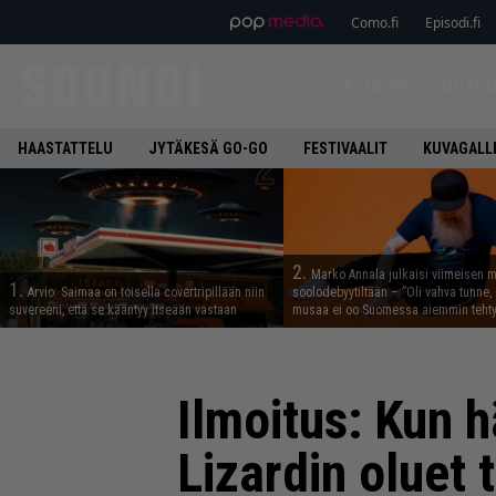
Como.fi
Episodi.fi
ETUSIVU
UUTIS
HAASTATTELU
JYTÄKESÄ GO-GO
FESTIVAALIT
KUVAGALL
2.
Marko Annala julkaisi viimeisen m
1.
Arvio: Saimaa on toisella covertripillään niin
soolodebyytiltään – ”Oli vahva tunne, e
suvereeni, että se kääntyy itseään vastaan
musaa ei oo Suomessa aiemmin tehty
Ilmoitus: Kun h
Lizardin oluet