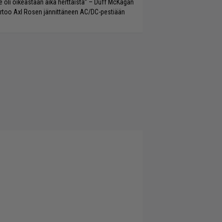
e oli oikeastaan aika herttaista” – Duff McKagan
rtoo Axl Rosen jännittäneen AC/DC-pestiään