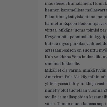
mausteisen humalainen. Humalan
hennon karamellista mallasvarta
Pikanttina yksityiskohtana maini
kannettu Espoon Bodominjärvestä
viittaa. Mikäpä juoma toimisi p
Kevyemmän popmusiikin kyytipojak
kutsua myös pinkiksi vaihtoehd
artesaani-saison on suosittu my
Kun vaikkapa Yona laulaa liikkuvi
unelmat liikkeelle.
Mikäli et ole varma, minkä tyyli
American Pale Ale käy mihin taha
yhteistyössä tehty, nilkkoja vas
nimetty olut tuotetaan vuonna 2
avulla, ja mallaspohjan karamell
värin. Tämän oluen kanssa sopii