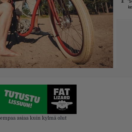
”S
ke
empaa asiaa kuin kylmä olut