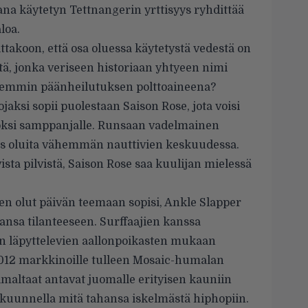
a käytetyn Tettnangerin yrttisyys ryhdittää
loa.
ttakoon, että osa oluessa käytetystä vedestä on
, jonka veriseen historiaan yhtyeen nimi
aremmin päänheilutuksen polttoaineena?
si sopii puolestaan Saison Rose, jota voisi
oksi samppanjalle. Runsaan vadelmainen
ös oluita vähemmän nauttivien keskuudessa.
sta pilvistä, Saison Rose saa kuulijan mielessä
nen olut päivän teemaan sopisi, Ankle Slapper
nsa tilanteeseen. Surffaajien kanssa
ten läpyttelevien aallonpoikasten mukaan
012 markkinoille tulleen Mosaic-humalan
imaltaat antavat juomalle erityisen kauniin
 kuunnella mitä tahansa iskelmästä hiphopiin.