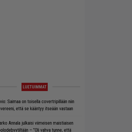
LUETUIMMAT
vio: Saimaa on toisella covertripillään niin
vereeni, että se kääntyy itseään vastaan
rko Annala julkaisi viimeisen maistiaisen
olodebyytiltään – ”Oli vahva tunne, että