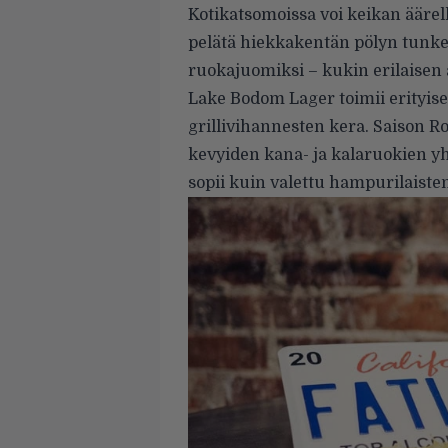
Kotikatsomoissa voi keikan äärel
pelätä hiekkakentän pölyn tunke
ruokajuomiksi – kukin erilaisen 
Lake Bodom Lager toimii erityise
grillivihannesten kera. Saison R
kevyiden kana- ja kalaruokien y
sopii kuin valettu hampurilaisten