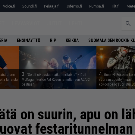
Voice.fi
Soundi.fi
Pelaaja.fi
Inferno.fi
Rumba.fi
Tilt.fi
Metel
ET
LEVYARVIOT
JUTUT
LEHTI
ERIA
ENSINÄYTTÖ
RIP
KEIKKA
SUOMALAISEN ROCKIN K
3.
4.
aistiaisen
”Se oli oikeastaan aika herttaista” – Duff
Guns N’ Rosesin keika
ttä tällaista
McKagan kertoo Axl Rosen jännittäneen AC/DC-
suoraan country-maailma
”
pestiään
kokoonpano suoriutui Bo
ätä on suurin, apu on lä
 tuovat festaritunnelma