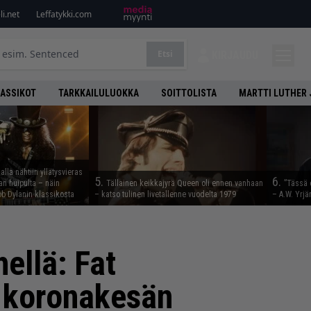
i.net
Leffatykki.com
Etsi
KIRJAUDU
LASSIKOT
TARKKAILULUOKKA
SOITTOLISTA
MARTTI LUTHER 
lla nähtiin yllätysvieras
5.
6.
n huipulta – näin
Tällainen keikkajyrä Queen oli ennen vanhaan
”Tässä 
b Dylanin klassikosta
– katso tulinen livetallenne vuodelta 1979
– A.W. Yrjä
hellä: Fat
n koronakesän