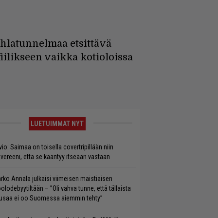
uhlatunnelmaa etsittävä
fiilikseen vaikka kotioloissa
LUETUIMMAT NYT
vio: Saimaa on toisella covertripillään niin
vereeni, että se kääntyy itseään vastaan
rko Annala julkaisi viimeisen maistiaisen
olodebyytiltään – ”Oli vahva tunne, että tällaista
saa ei oo Suomessa aiemmin tehty”