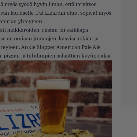
lä myös syödä hyvin ilman, että tarvitsee
van lautaselle.
Fat Lizardin
oluet sopivat myös
aterian yhteyteen.
sti makkaroiden, riistan tai vaikkapa
ose on omiaan juustojen, kasvisruokien ja
hteyteen. Ankle Slapper American Pale Ale
, pizzan ja tuhdimpien salaattien kyytipojaksi.