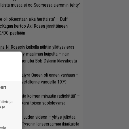
llaista musaa ei oo Suomessa aiemmin tehty”
e oli oikeastaan aika herttaista” – Duff
cKagan kertoo Axl Rosen jännittäneen
C/DC-pestiään
ns N’ Rosesin keikalla nähtiin yllätysvieras
oraan country-maailman huipulta – näin
koonpano suoriutui Bob Dylanin klassikosta
llainen keikkajyrä Queen oli ennen vanhaan –
tso tulinen livetallenne vuodelta 1979
sen
ässä ei jahdata kolmen minuutin radiohittiä” –
tietoja
W. Yrjänä julkaisi toisen soololevynsä
 ja
thrax julkaisi uuden videon – yhtye julistaa
isillään Mike Tysonin lanseeraamaa ikiaikaista
toja