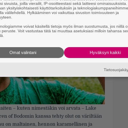
vi
i sivuista, joilla vierailit, IP-osoitteestasi sekä laitteesi ominaisuuksista
an yksityiskohtaisesti käyttötarkoituksiin ja teknologiakumppaneihimm
la välilehdellä. Hylkääminen voi vaikuttaa sivuston toimivuuteen ja
Mi
yyteen.
Va
knologiamme voivat käsitellä tietoja myös ilman suostumusta, jos niillä o
me
u peruste. Voit vastustaa tätä tai muuttaa asetuksiasi milloin tahansa se
lä.
Se
Ma
Omat valintani
Hyväksyn kaikki
uu
Tietosuojak
aiten – kuten nimestäkin voi arvata – Lake
en of Bodomin kanssa tehty olut on väriltään
su on maltainen, hennon karamellinen ja