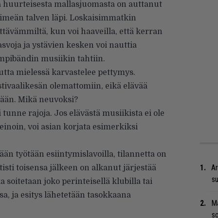
a huurteisesta mallasjuomasta on auttanut
meän talven läpi. Loskaisimmatkin
ttävämmiltä, kun voi haaveilla, että kerran
svoja ja ystävien kesken voi nauttia
pibändin musiikin tahtiin.
utta mielessä karvastelee pettymys.
ivaalikesän olemattomiin, eikä elävää
ssään. Mikä neuvoksi?
tunne rajoja. Jos elävästä musiikista ei ole
einoin, voi asian korjata esimerkiksi
n työtään esiintymislavoilla, tilannetta on
Ar
rtisti toisensa jälkeen on alkanut järjestää
su
a soitetaan joko perinteisellä klubilla tai
sa, ja esitys lähetetään tasokkaana
Ma
.
so