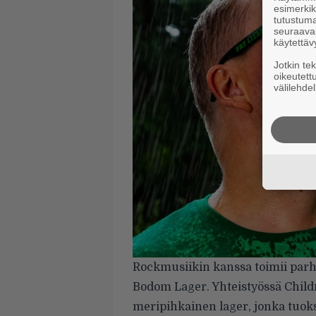
esimerkiks
tutustuma
seuraaval
käytettäv
Jotkin te
oikeutett
välilehdel
Rockmusiikin kanssa toimii parh
Bodom Lager. Yhteistyössä Childr
meripihkainen lager, jonka tuok