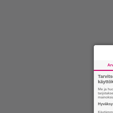
Ar
Tarvit
käytt
Me ja huo
tarjotak
mainoksi
Hyväksym
Käytämme 