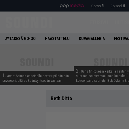
Como.fi
Episodi.fi
ETUSIVU
UUTIS
JYTÄKESÄ GO-GO
HAASTATTELU
KUVAGALLERIA
FESTIVA
2.
Guns N’ Rosesin keikalla nähtiin y
1.
Arvio: Saimaa on toisella covertripillään niin
suoraan country-maailman huipulta –
suvereeni, että se kääntyy itseään vastaan
kokoonpano suoriutui Bob Dylanin kl
Beth Ditto