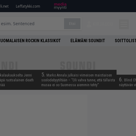
i.net
Leffatykki.com
Etsi
KIRJAUDU
SUOMALAISEN ROCKIN KLASSIKOT
ELÄMÄNI SOUNDIT
SOITTOLIS
5.
skalaukaukselta Jenni
Marko Annala julkaisi viimeisen maistiaisen
6.
täpä ruotsalainen death
soolodebyytiltään – ”Oli vahva tunne, että tällaista
Blind Ch
viää
musaa ei oo Suomessa aiemmin tehty”
näyttävän v