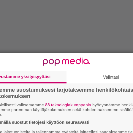
vostamme yksityisyyttäsi
Valintasi
semme suostumuksesi tarjotaksemme henkilökohtai
ökokemuksen
lellisesti valitsemamme
88 teknologiakumppania
hyödynnämme henkilö
semme paremman käyttäjäkokemuksen sekä kohdentaaksemme sisältöä
a.
ällä suostut tietojesi käyttöön seuraavasti
laitetunnisteita ja tallennamme evästeitä laitteellesi saadaksemme tie