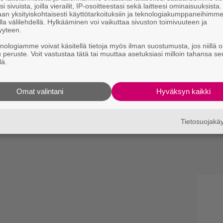
i sivuista, joilla vierailit, IP-osoitteestasi sekä laitteesi ominaisuuksista
an yksityiskohtaisesti käyttötarkoituksiin ja teknologiakumppaneihimm
la välilehdellä. Hylkääminen voi vaikuttaa sivuston toimivuuteen ja
yyteen.
knologiamme voivat käsitellä tietoja myös ilman suostumusta, jos niillä o
u peruste. Voit vastustaa tätä tai muuttaa asetuksiasi milloin tahansa se
lä.
Omat valintani
Hyväksyn kaikki
Tietosuojak