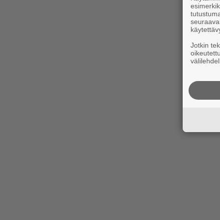
esimerkiks
tutustuma
seuraaval
käytettäv
Jotkin te
oikeutett
välilehdel