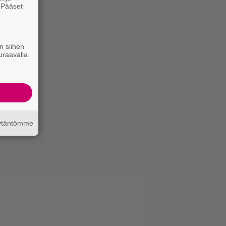
. Pääset
e
n siihen
uraavalla
äytäntömme