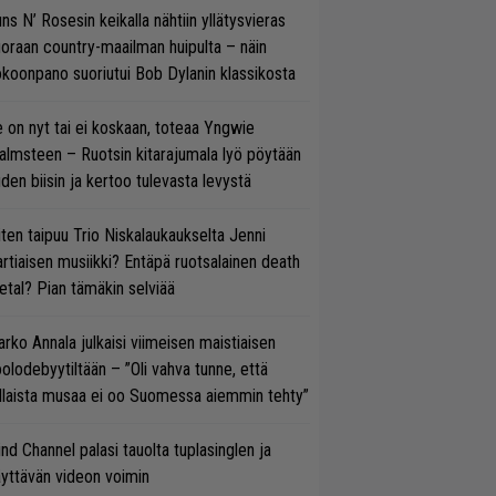
ns N’ Rosesin keikalla nähtiin yllätysvieras
oraan country-maailman huipulta – näin
koonpano suoriutui Bob Dylanin klassikosta
 on nyt tai ei koskaan, toteaa Yngwie
lmsteen – Ruotsin kitarajumala lyö pöytään
den biisin ja kertoo tulevasta levystä
ten taipuu Trio Niskalaukaukselta Jenni
rtiaisen musiikki? Entäpä ruotsalainen death
tal? Pian tämäkin selviää
rko Annala julkaisi viimeisen maistiaisen
olodebyytiltään – ”Oli vahva tunne, että
llaista musaa ei oo Suomessa aiemmin tehty”
ind Channel palasi tauolta tuplasinglen ja
yttävän videon voimin