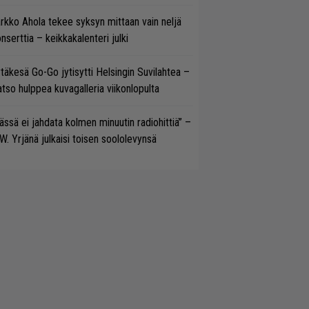
rkko Ahola tekee syksyn mittaan vain neljä
nserttia – keikkakalenteri julki
täkesä Go-Go jytisytti Helsingin Suvilahtea –
tso hulppea kuvagalleria viikonlopulta
ässä ei jahdata kolmen minuutin radiohittiä” –
W. Yrjänä julkaisi toisen soololevynsä