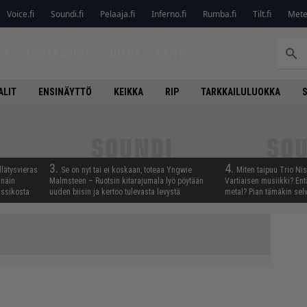
Voice.fi
Soundi.fi
Pelaaja.fi
Inferno.fi
Rumba.fi
Tilt.fi
Metel
ET
LEVYARVIOT
JUTUT
LEHTI
ALIT
ENSINÄYTTÖ
KEIKKA
RIP
TARKKAILULUOKKA
3.
4.
llätysvieras
Se on nyt tai ei koskaan, toteaa Yngwie
Miten taipuu Trio Ni
 näin
Malmsteen – Ruotsin kitarajumala lyö pöytään
Vartiaisen musiikki? En
assikosta
uuden biisin ja kertoo tulevasta levystä
metal? Pian tämäkin sel