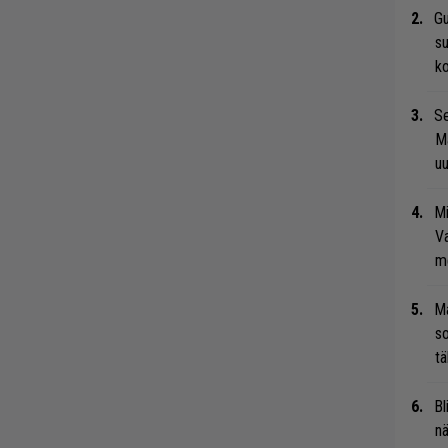
Gu
su
ko
Se
Ma
uu
Mi
Va
me
Ma
so
tä
Bl
nä