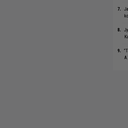
Ja
ko
Jy
Ka
”T
A.