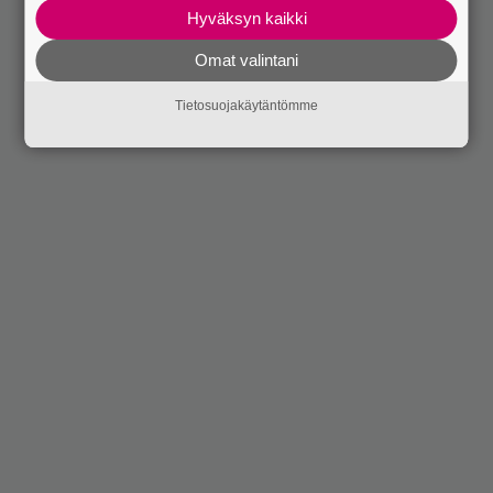
Hyväksyn kaikki
Omat valintani
Tietosuojakäytäntömme