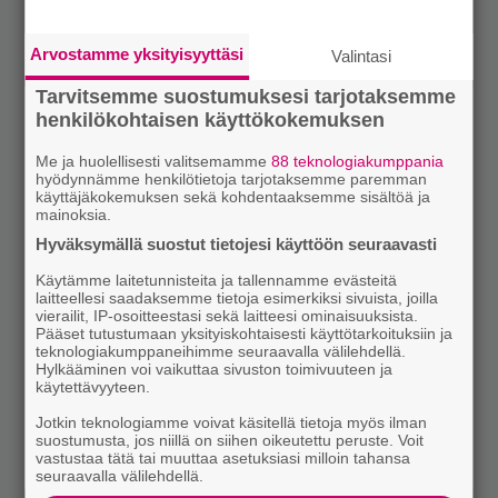
Arvostamme yksityisyyttäsi
Valintasi
Tarvitsemme suostumuksesi tarjotaksemme
henkilökohtaisen käyttökokemuksen
Me ja huolellisesti valitsemamme
88 teknologiakumppania
hyödynnämme henkilötietoja tarjotaksemme paremman
käyttäjäkokemuksen sekä kohdentaaksemme sisältöä ja
mainoksia.
Hyväksymällä suostut tietojesi käyttöön seuraavasti
Käytämme laitetunnisteita ja tallennamme evästeitä
laitteellesi saadaksemme tietoja esimerkiksi sivuista, joilla
vierailit, IP-osoitteestasi sekä laitteesi ominaisuuksista.
Pääset tutustumaan yksityiskohtaisesti käyttötarkoituksiin ja
teknologiakumppaneihimme seuraavalla välilehdellä.
Hylkääminen voi vaikuttaa sivuston toimivuuteen ja
käytettävyyteen.
Jotkin teknologiamme voivat käsitellä tietoja myös ilman
suostumusta, jos niillä on siihen oikeutettu peruste. Voit
vastustaa tätä tai muuttaa asetuksiasi milloin tahansa
seuraavalla välilehdellä.