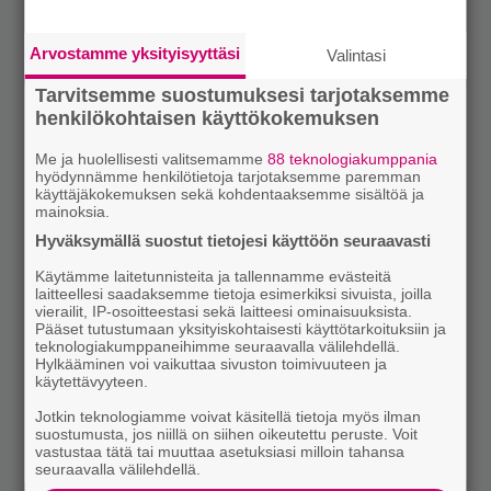
Arvostamme yksityisyyttäsi
Valintasi
Tarvitsemme suostumuksesi tarjotaksemme
henkilökohtaisen käyttökokemuksen
Me ja huolellisesti valitsemamme
88 teknologiakumppania
hyödynnämme henkilötietoja tarjotaksemme paremman
käyttäjäkokemuksen sekä kohdentaaksemme sisältöä ja
mainoksia.
Hyväksymällä suostut tietojesi käyttöön seuraavasti
Käytämme laitetunnisteita ja tallennamme evästeitä
laitteellesi saadaksemme tietoja esimerkiksi sivuista, joilla
vierailit, IP-osoitteestasi sekä laitteesi ominaisuuksista.
Pääset tutustumaan yksityiskohtaisesti käyttötarkoituksiin ja
teknologiakumppaneihimme seuraavalla välilehdellä.
Hylkääminen voi vaikuttaa sivuston toimivuuteen ja
käytettävyyteen.
Jotkin teknologiamme voivat käsitellä tietoja myös ilman
suostumusta, jos niillä on siihen oikeutettu peruste. Voit
vastustaa tätä tai muuttaa asetuksiasi milloin tahansa
seuraavalla välilehdellä.