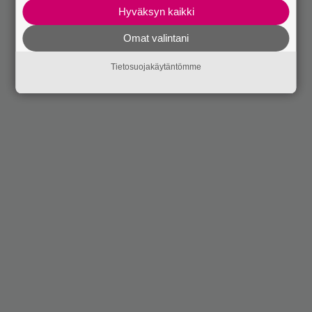
Hyväksyn kaikki
Omat valintani
Tietosuojakäytäntömme