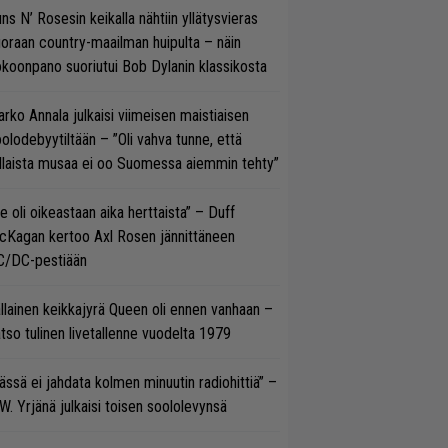
ns N’ Rosesin keikalla nähtiin yllätysvieras
oraan country-maailman huipulta – näin
koonpano suoriutui Bob Dylanin klassikosta
rko Annala julkaisi viimeisen maistiaisen
olodebyytiltään – ”Oli vahva tunne, että
llaista musaa ei oo Suomessa aiemmin tehty”
e oli oikeastaan aika herttaista” – Duff
cKagan kertoo Axl Rosen jännittäneen
C/DC-pestiään
llainen keikkajyrä Queen oli ennen vanhaan –
tso tulinen livetallenne vuodelta 1979
ässä ei jahdata kolmen minuutin radiohittiä” –
W. Yrjänä julkaisi toisen soololevynsä