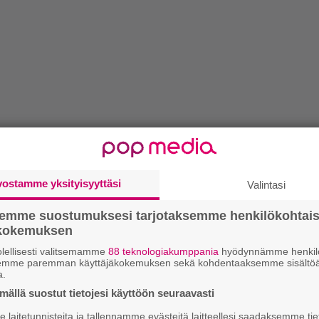
vostamme yksityisyyttäsi
Valintasi
semme suostumuksesi tarjotaksemme henkilökohtai
ökokemuksen
lellisesti valitsemamme
88 teknologiakumppania
hyödynnämme henkilö
semme paremman käyttäjäkokemuksen sekä kohdentaaksemme sisältöä
a.
ällä suostut tietojesi käyttöön seuraavasti
laitetunnisteita ja tallennamme evästeitä laitteellesi saadaksemme tie