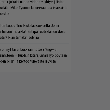
thrax julkaisi uuden videon – yhtye julistaa
isillään Mike Tysonin lanseeraamaa ikiaikaista
isautta
ten taipuu Trio Niskalaukaukselta Jenni
rtiaisen musiikki? Entäpä ruotsalainen death
tal? Pian tämäkin selviää
 on nyt tai ei koskaan, toteaa Yngwie
lmsteen – Ruotsin kitarajumala lyö pöytään
den biisin ja kertoo tulevasta levystä