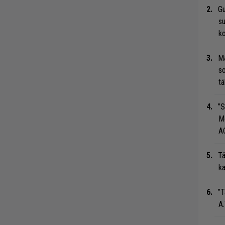
Gu
su
ko
Ma
so
tä
”S
M
A
Tä
ka
”T
A.