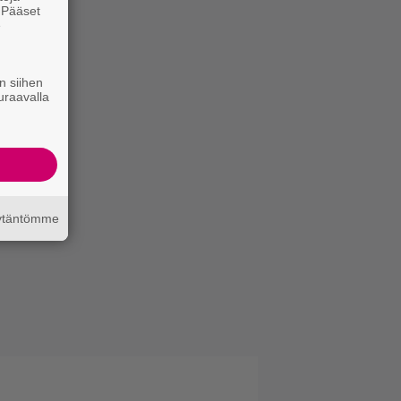
. Pääset
e
n siihen
uraavalla
äytäntömme