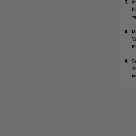
An
bi
vi
Mi
Va
me
Se
Ma
uu