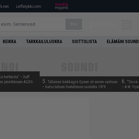
i.net
Leffatykki.com
Etsi
KIRJAUDU
KEIKKA
TARKKAILULUOKKA
SOITTOLISTA
ELÄMÄNI SOUND
ka herttaista” – Duff
5.
6.
n jännittäneen AC/DC-
Tällainen keikkajyrä Queen oli ennen vanhaan
”Tässä 
– katso tulinen livetallenne vuodelta 1979
– A.W. Yrjä