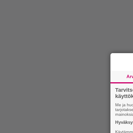
Ar
Tarvit
käytt
Me ja huo
tarjotak
mainoksi
Hyväksym
Käytämme 