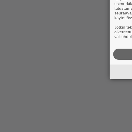
esimerkiks
tutustuma
seuraaval
käytettäv
Jotkin te
oikeutett
välilehdel