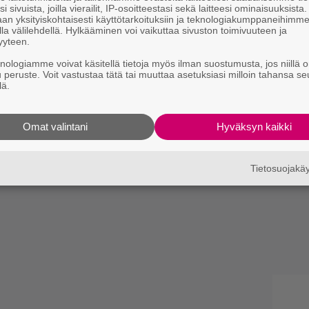
i sivuista, joilla vierailit, IP-osoitteestasi sekä laitteesi ominaisuuksista
an yksityiskohtaisesti käyttötarkoituksiin ja teknologiakumppaneihimm
la välilehdellä. Hylkääminen voi vaikuttaa sivuston toimivuuteen ja
yyteen.
knologiamme voivat käsitellä tietoja myös ilman suostumusta, jos niillä o
u peruste. Voit vastustaa tätä tai muuttaa asetuksiasi milloin tahansa se
lä.
Omat valintani
Hyväksyn kaikki
Tietosuojak