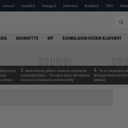
Voice.fi
Soundi.fi
Pelaaja.fi
Inferno.fi
Rumba.fi
Tilt.fi
Metel
ET
LEVYARVIOT
JUTUT
LEHTI
ERIA
ENSINÄYTTÖ
RIP
SUOMALAISEN ROCKIN KLASSIKOT
3.
4.
llätysvieras
Marko Annala julkaisi viimeisen maistiaisen
”Se oli oikeastaan ai
 näin
soolodebyytiltään – ”Oli vahva tunne, että tällaista
McKagan kertoo Axl Rose
assikosta
musaa ei oo Suomessa aiemmin tehty”
pestiään