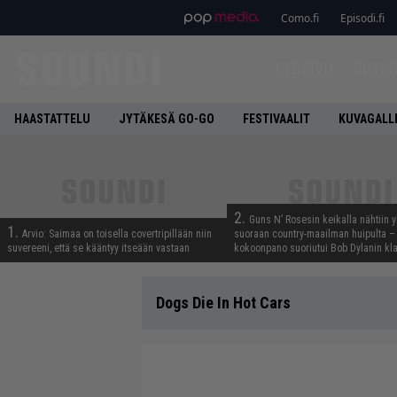
Como.fi
Episodi.fi
ETUSIVU
UUTIS
HAASTATTELU
JYTÄKESÄ GO-GO
FESTIVAALIT
KUVAGALL
2.
Guns N’ Rosesin keikalla nähtiin y
1.
Arvio: Saimaa on toisella covertripillään niin
suoraan country-maailman huipulta –
suvereeni, että se kääntyy itseään vastaan
kokoonpano suoriutui Bob Dylanin kl
Dogs Die In Hot Cars