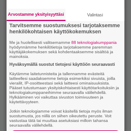
Arvostamme yksityisyyttäsi
Valintasi
Tarvitsemme suostumuksesi tarjotaksemme
henkilökohtaisen käyttökokemuksen
Me ja huolellisesti valitsemamme
88 teknologiakumppania
hyödynnämme henkilötietoja tarjotaksemme paremman
käyttäjäkokemuksen sekä kohdentaaksemme sisältöä ja
mainoksia.
Hyväksymällä suostut tietojesi käyttöön seuraavasti
Käytämme laitetunnisteita ja tallennamme evästeitä
laitteellesi saadaksemme tietoja esimerkiksi sivuista, joilla
vierailit, IP-osoitteestasi sekä laitteesi ominaisuuksista.
Pääset tutustumaan yksityiskohtaisesti käyttötarkoituksiin ja
teknologiakumppaneihimme seuraavalla välilehdellä.
Hylkääminen voi vaikuttaa sivuston toimivuuteen ja
käytettävyyteen.
Jotkin teknologiamme voivat käsitellä tietoja myös ilman
suostumusta, jos niillä on siihen oikeutettu peruste. Voit
vastustaa tätä tai muuttaa asetuksiasi milloin tahansa
seuraavalla välilehdellä.