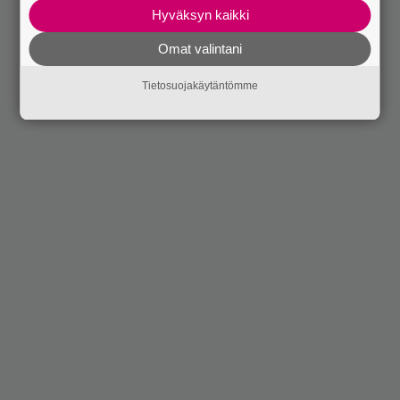
Hyväksyn kaikki
Omat valintani
Tietosuojakäytäntömme