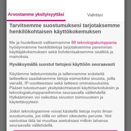
Arvostamme yksityisyyttäsi
Valintasi
Tarvitsemme suostumuksesi tarjotaksemme
henkilökohtaisen käyttökokemuksen
Me ja huolellisesti valitsemamme
88 teknologiakumppania
hyödynnämme henkilötietoja tarjotaksemme paremman
käyttäjäkokemuksen sekä kohdentaaksemme sisältöä ja
mainoksia.
Hyväksymällä suostut tietojesi käyttöön seuraavasti
Käytämme laitetunnisteita ja tallennamme evästeitä
laitteellesi saadaksemme tietoja esimerkiksi sivuista, joilla
vierailit, IP-osoitteestasi sekä laitteesi ominaisuuksista.
Pääset tutustumaan yksityiskohtaisesti käyttötarkoituksiin ja
teknologiakumppaneihimme seuraavalla välilehdellä.
Hylkääminen voi vaikuttaa sivuston toimivuuteen ja
käytettävyyteen.
Jotkin teknologiamme voivat käsitellä tietoja myös ilman
suostumusta, jos niillä on siihen oikeutettu peruste. Voit
vastustaa tätä tai muuttaa asetuksiasi milloin tahansa
seuraavalla välilehdellä.