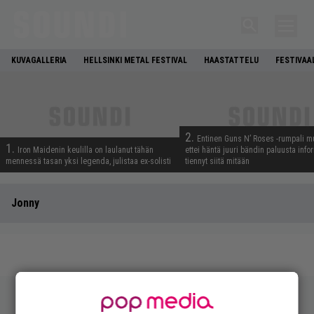
KUVAGALLERIA
HELLSINKI METAL FESTIVAL
HAASTATTELU
FESTIVAA
2.
Entinen Guns N’ Roses -rumpali mu
1.
Iron Maidenin keulilla on laulanut tähän
ettei häntä juuri bändin paluusta info
mennessä tasan yksi legenda, julistaa ex-solisti
tiennyt siitä mitään
Jonny