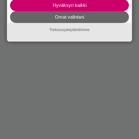
Hyväksyn kaikki
Omat valintani
Tietosuojakäytäntömme