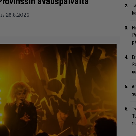
 Provinssin avauspäivältä
Tä
ka
i / 25.6.2026
He
Pa
pä
Er
Ro
u
Ar
su
Ty
Tu
ti