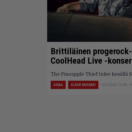
Brittiläinen progeroc
CoolHead Live -konser
The Pineapple Thief tulee kesällä
19.3.2026 14:38
V
ASIAA
ELÄVÄ MUSIIKKI