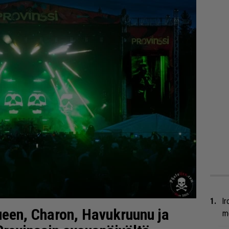
Ir
ueen, Charon, Havukruunu ja
me