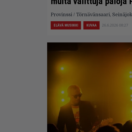
muita valittuja paloja
Provinssi / Törnävänsaari, Seinäjok
26.6.2026 08:27
ELÄVÄ MUSIIKKI
KUVAA