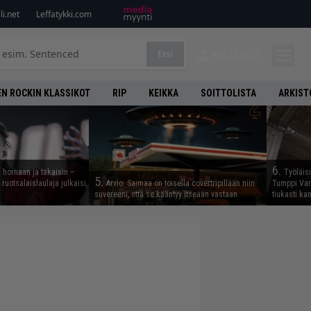
i.net
Leffatykki.com
Etsi
KIRJAUDU
N ROCKIN KLASSIKOT
RIP
KEIKKA
SOITTOLISTA
ARKIST
6.
 hornaan ja takaisin –
Työläis
5.
ruotsalaislaulaja julkaisi
Arvio: Saimaa on toisella covertripillään niin
Tumppi Varo
suvereeni, että se kääntyy itseään vastaan
tiukasti k