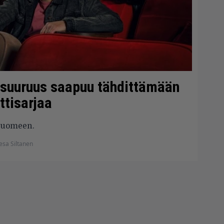
k-suuruus saapuu tähdittämään
ttisarjaa
 Suomeen.
esa Siltanen