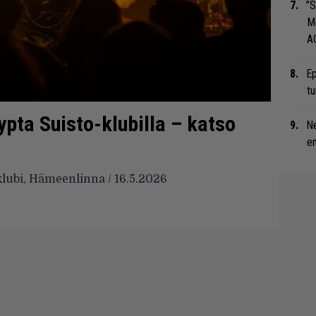
”S
M
A
Ep
tu
ypta Suisto-klubilla – katso
Ne
en
klubi, Hämeenlinna / 16.5.2026