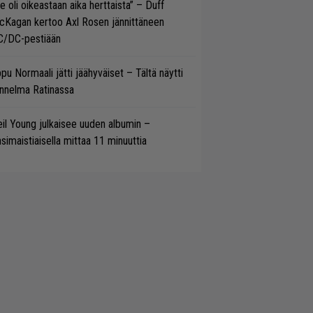
e oli oikeastaan aika herttaista” – Duff
cKagan kertoo Axl Rosen jännittäneen
C/DC-pestiään
pu Normaali jätti jäähyväiset – Tältä näytti
nnelma Ratinassa
il Young julkaisee uuden albumin –
simaistiaisella mittaa 11 minuuttia