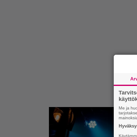
Ar
Tarvit
käytt
Me ja huo
tarjotak
mainoksi
Hyväksym
Käytämme 