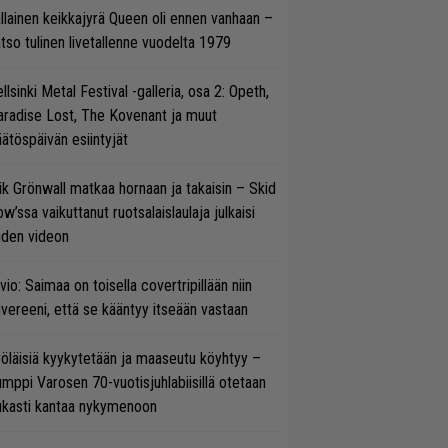
llainen keikkajyrä Queen oli ennen vanhaan –
tso tulinen livetallenne vuodelta 1979
llsinki Metal Festival -galleria, osa 2: Opeth,
radise Lost, The Kovenant ja muut
ätöspäivän esiintyjät
ik Grönwall matkaa hornaan ja takaisin – Skid
w’ssa vaikuttanut ruotsalaislaulaja julkaisi
uden videon
vio: Saimaa on toisella covertripillään niin
vereeni, että se kääntyy itseään vastaan
öläisiä kyykytetään ja maaseutu köyhtyy –
mppi Varosen 70-vuotisjuhlabiisillä otetaan
ukasti kantaa nykymenoon