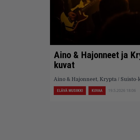
Aino & Hajonneet ja Kr
kuvat
Aino & Hajonneet, Krypta / Suisto-
19.5.2026 18:06
ELÄVÄ MUSIIKKI
KUVAA