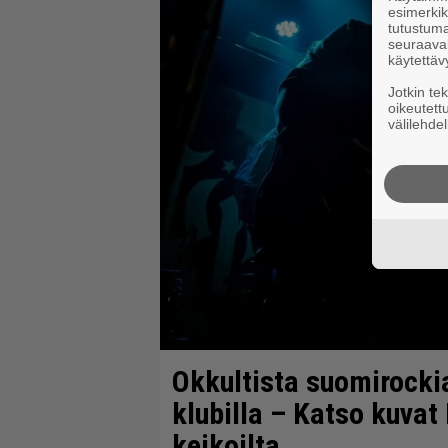
esimerkiks
tutustuma
seuraaval
käytettäv
Jotkin te
oikeutett
välilehdel
Okkultista suomirockia
klubilla – Katso kuvat 
keikoilta