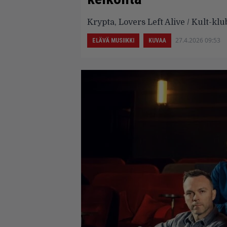
Krypta, Lovers Left Alive / Kult-klu
27.4.2026 09:53
ELÄVÄ MUSIIKKI
KUVAA