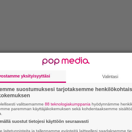
vostamme yksityisyyttäsi
Valintasi
semme suostumuksesi tarjotaksemme henkilökohtai
ökokemuksen
lellisesti valitsemamme
88 teknologiakumppania
hyödynnämme henkilö
semme paremman käyttäjäkokemuksen sekä kohdentaaksemme sisältöä
a.
ällä suostut tietojesi käyttöön seuraavasti
laitetunnisteita ja tallennamme evästeitä laitteellesi saadaksemme tie