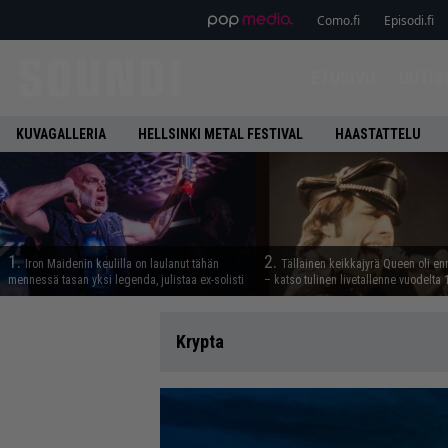
Como.fi
Episodi.fi
ETUSIVU
UUTIS
KUVAGALLERIA
HELLSINKI METAL FESTIVAL
HAASTATTELU
1.
2.
Iron Maidenin keulilla on laulanut tähän
Tällainen keikkajyrä Queen oli e
mennessä tasan yksi legenda, julistaa ex-solisti
– katso tulinen livetallenne vuodelta
Krypta