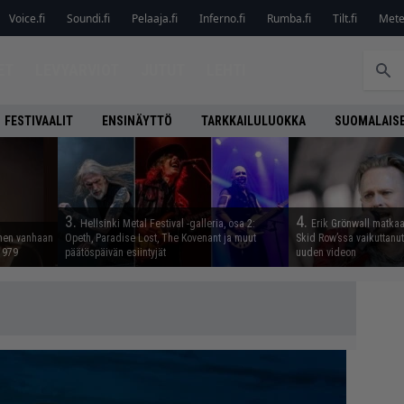
Voice.fi
Soundi.fi
Pelaaja.fi
Inferno.fi
Rumba.fi
Tilt.fi
Metel
ET
LEVYARVIOT
JUTUT
LEHTI
FESTIVAALIT
ENSINÄYTTÖ
TARKKAILULUOKKA
SUOMALAISE
3.
4.
Hellsinki Metal Festival -galleria, osa 2:
Erik Grönwall matkaa
nnen vanhaan
Opeth, Paradise Lost, The Kovenant ja muut
Skid Row’ssa vaikuttanut 
 1979
päätöspäivän esiintyjät
uuden videon