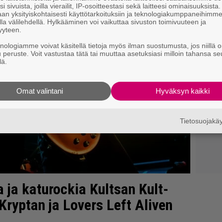
i sivuista, joilla vierailit, IP-osoitteestasi sekä laitteesi ominaisuuksista
an yksityiskohtaisesti käyttötarkoituksiin ja teknologiakumppaneihimm
la välilehdellä. Hylkääminen voi vaikuttaa sivuston toimivuuteen ja
yyteen.
knologiamme voivat käsitellä tietoja myös ilman suostumusta, jos niillä o
u peruste. Voit vastustaa tätä tai muuttaa asetuksiasi milloin tahansa se
lä.
Omat valintani
Hyväksyn kaikki
Tietosuojak
 ja katurockia Kultsan Kult-
Kryptan ja Lovers Left Aliven