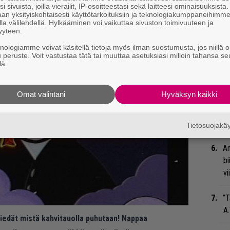
i sivuista, joilla vierailit, IP-osoitteestasi sekä laitteesi ominaisuuksista
Ma
an yksityiskohtaisesti käyttötarkoituksiin ja teknologiakumppaneihimm
la välilehdellä. Hylkääminen voi vaikuttaa sivuston toimivuuteen ja
so
yyteen.
tä
knologiamme voivat käsitellä tietoja myös ilman suostumusta, jos niillä o
u peruste. Voit vastustaa tätä tai muuttaa asetuksiasi milloin tahansa se
Ar
lä.
su
Omat valintani
Hyväksyn kaikki
Gu
su
ko
Tietosuojak
An
bi
vi
”T
A.
 tiedät mistä kahvitauolla puhutaan! Nappaa