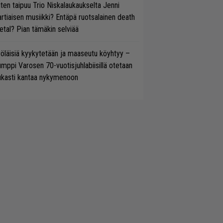
ten taipuu Trio Niskalaukaukselta Jenni
rtiaisen musiikki? Entäpä ruotsalainen death
tal? Pian tämäkin selviää
öläisiä kyykytetään ja maaseutu köyhtyy –
mppi Varosen 70-vuotisjuhlabiisillä otetaan
ukasti kantaa nykymenoon