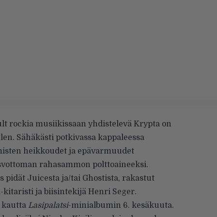
ult rockia musiikissaan yhdistelevä Krypta on
glen. Sähäkästi potkivassa kappaleessa
hmisten heikkoudet ja epävarmuudet
svottoman rahasammon polttoaineeksi.
 pidät Juicesta ja/tai Ghostista, rakastut
kitaristi ja biisintekijä Henri Seger.
n kautta
Lasipalatsi
-minialbumin 6. kesäkuuta.