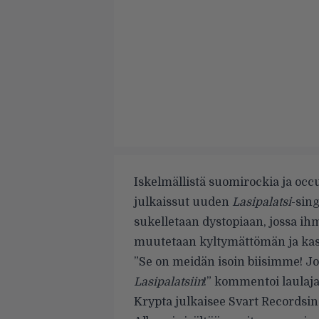
Iskelmällistä suomirockia ja occ
julkaissut uuden
Lasipalatsi
-sin
sukelletaan dystopiaan, jossa i
muutetaan kyltymättömän ja ka
”Se on meidän isoin biisimme! Jos
Lasipalatsiin
!” kommentoi laulaja-
Krypta julkaisee Svart Recordsi