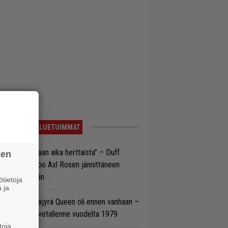
LUETUIMMAT
e oli oikeastaan aika herttaista” – Duff
sen
cKagan kertoo Axl Rosen jännittäneen
C/DC-pestiään
tietoja
 ja
llainen keikkajyrä Queen oli ennen vanhaan –
tso tulinen livetallenne vuodelta 1979
toja