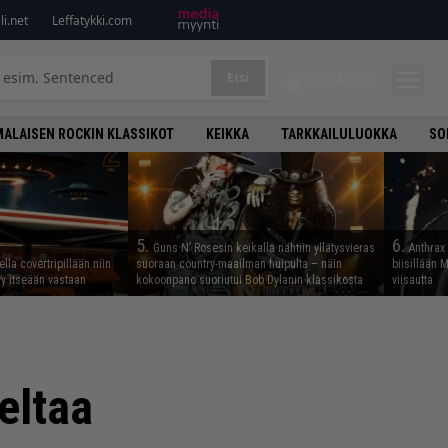
i.net
Leffatykki.com
Etsi
KIRJAUDU
ALAISEN ROCKIN KLASSIKOT
KEIKKA
TARKKAILULUOKKA
SO
5.
6.
Guns N’ Rosesin keikalla nähtiin yllätysvieras
Anthrax 
lla covertripillään niin
suoraan country-maailman huipulta – näin
biisillään 
yy itseään vastaan
kokoonpano suoriutui Bob Dylanin klassikosta
viisautta
eltaa