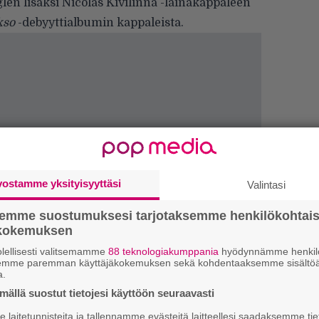
len lisäksi Nicolas Kivilinna -lainakappaleen
kso
-debyyttialbumin
kappaleista.
vostamme yksityisyyttäsi
Valintasi
”S
semme suostumuksesi tarjotaksemme henkilökohtai
ökokemuksen
M
A
lellisesti valitsemamme
88 teknologiakumppania
hyödynnämme henkilö
semme paremman käyttäjäkokemuksen sekä kohdentaaksemme sisältöä
a.
Tä
ällä suostut tietojesi käyttöön seuraavasti
ka
laitetunnisteita ja tallennamme evästeitä laitteellesi saadaksemme tie