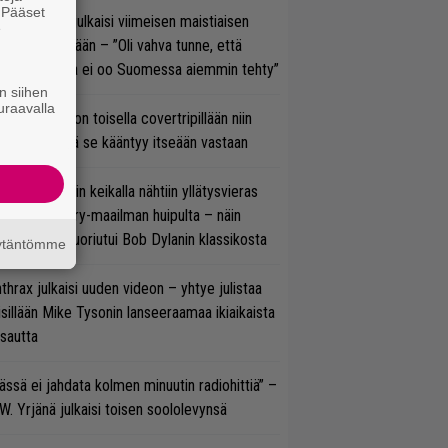
. Pääset
rko Annala julkaisi viimeisen maistiaisen
e
olodebyytiltään – ”Oli vahva tunne, että
llaista musaa ei oo Suomessa aiemmin tehty”
n siihen
uraavalla
vio: Saimaa on toisella covertripillään niin
vereeni, että se kääntyy itseään vastaan
ns N’ Rosesin keikalla nähtiin yllätysvieras
oraan country-maailman huipulta – näin
koonpano suoriutui Bob Dylanin klassikosta
äytäntömme
thrax julkaisi uuden videon – yhtye julistaa
isillään Mike Tysonin lanseeraamaa ikiaikaista
isautta
ässä ei jahdata kolmen minuutin radiohittiä” –
W. Yrjänä julkaisi toisen soololevynsä