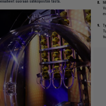
eenaiheet suoraan sähköpostiin tästä.
Mi
Va
me
Ty
Tu
ti