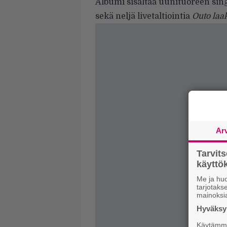
Albumi sisältää uunituoreen sing
sekä neljä livetaltiointia
Outo laa
Ar
Tarvit
käytt
Me ja huo
tarjotak
mainoksi
Hyväksym
Käytämme 