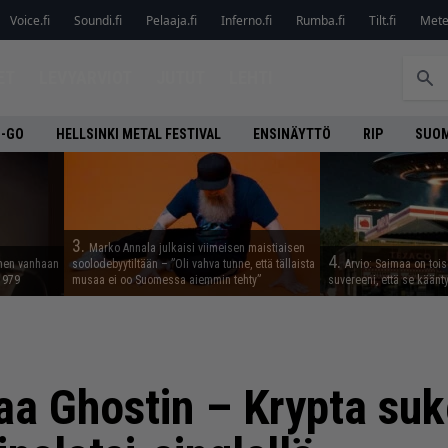
Voice.fi
Soundi.fi
Pelaaja.fi
Inferno.fi
Rumba.fi
Tilt.fi
Metel
ET
LEVYARVIOT
JUTUT
LEHTI
O-GO
HELLSINKI METAL FESTIVAL
ENSINÄYTTÖ
RIP
SUOM
3.
Marko Annala julkaisi viimeisen maistiaisen
4.
nnen vanhaan
soolodebyytiltään – ”Oli vahva tunne, että tällaista
Arvio: Saimaa on toise
 1979
musaa ei oo Suomessa aiemmin tehty”
suvereeni, että se käänt
aa Ghostin – Krypta suk