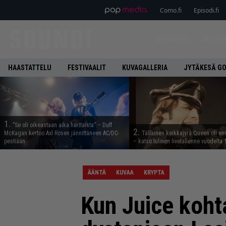
Como.fi
Episodi.fi
ETUSIVU
UUTIS
HAASTATTELU
FESTIVAALIT
KUVAGALLERIA
JYTÄKESÄ G
1.
”Se oli oikeastaan aika herttaista” – Duff
2.
McKagan kertoo Axl Rosen jännittäneen AC/DC-
Tällainen keikkajyrä Queen oli e
pestiään
– katso tulinen livetallenne vuodelta
ÄÄNTÄ
KUVAA
KRYPTA
Kun Juice koht