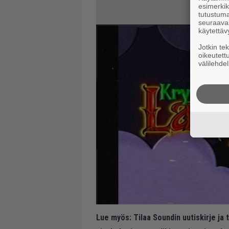
esimerkiks
tutustuma
seuraaval
käytettäv
Jotkin te
oikeutett
välilehdel
Lue myös:
Tilaa Soundin uutiskirje ja