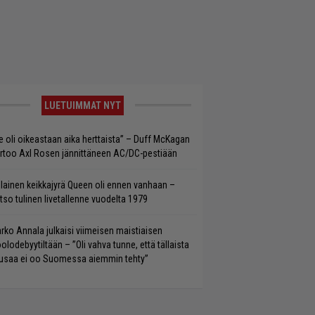
LUETUIMMAT NYT
e oli oikeastaan aika herttaista” – Duff McKagan
rtoo Axl Rosen jännittäneen AC/DC-pestiään
llainen keikkajyrä Queen oli ennen vanhaan –
tso tulinen livetallenne vuodelta 1979
rko Annala julkaisi viimeisen maistiaisen
olodebyytiltään – ”Oli vahva tunne, että tällaista
saa ei oo Suomessa aiemmin tehty”