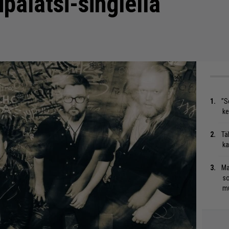
palatsi-singlellä
”S
ke
Tä
ka
Ma
so
mu