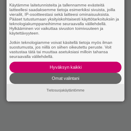
Käytämme laitetunnisteita ja tallennamme evästeitä
laitteellesi saadaksemme tietoja esimerkiksi sivuista, joilla
vierailit, IP-osoitteestasi sekä laitteesi ominaisuuksista.
Pääset tutustumaan yksityiskohtaisesti käyttötarkoituksiin ja
teknologiakumppaneihimme seuraavalla välilehdellä.
Hylkääminen voi vaikuttaa sivuston toimivuuteen ja
käytettävyyteen.
Jotkin teknologiamme voivat käsitellä tietoja myös ilman
suostumusta, jos niillä on siihen oikeutettu peruste. Voit
vastustaa tätä tai muuttaa asetuksiasi milloin tahansa
seuraavalla välilehdellä.
Hyväksyn kaikki
Omat valintani
Tietosuojakäytäntömme