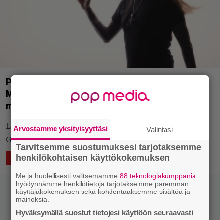
Peikkomiehen soolohommat: Finntroll-laulaja
Mathias Lillmåns julkaisee omaa tuotantoa, uusi
mustavalkoinen biisi kuultavana
Lillmåns avaa soolopelin kappaleella nimeltä In
Arvostamme yksityisyyttäsi
Valintasi
Glorious Black and White.
Tarvitsemme suostumuksesi tarjotaksemme
henkilökohtaisen käyttökokemuksen
21.5.2026 13:55
Saku Schildt
ÄÄNTÄ
KUVAA
Me ja huolellisesti valitsemamme
88 teknologiakumppania
hyödynnämme henkilötietoja tarjotaksemme paremman
käyttäjäkokemuksen sekä kohdentaaksemme sisältöä ja
mainoksia.
Hyväksymällä suostut tietojesi käyttöön seuraavasti