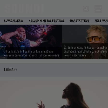
KUVAGALLERIA
HELLSINKI METAL FESTIVAL
HAASTATTELU
FESTIVAA
2.
Entinen Guns N’ Roses -rumpali mu
1.
Iron Maidenin keulilla on laulanut tähän
ettei häntä juuri bändin paluusta info
mennessä tasan yksi legenda, julistaa ex-solisti
tiennyt siitä mitään
Lillmåns