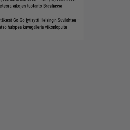
teora-aikojen tuotanto Brasiliassa
täkesä Go-Go jytisytti Helsingin Suvilahtea –
tso hulppea kuvagalleria viikonlopulta