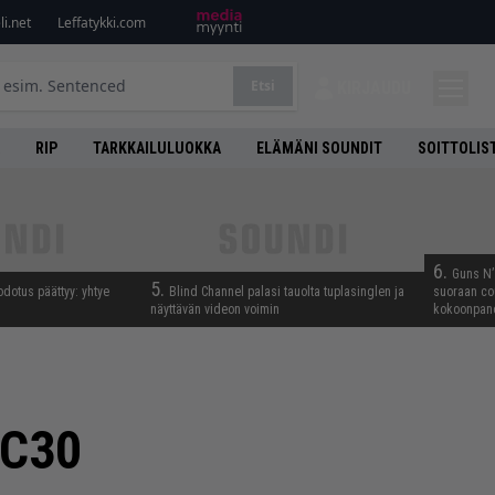
i.net
Leffatykki.com
Etsi
KIRJAUDU
RIP
TARKKAILULUOKKA
ELÄMÄNI SOUNDIT
SOITTOLIS
6.
Guns N’ 
5.
odotus päättyy: yhtye
Blind Channel palasi tauolta tuplasinglen ja
suoraan co
näyttävän videon voimin
kokoonpano
AC30