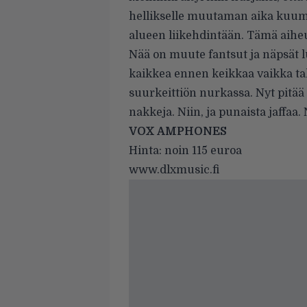
hellikselle muutaman aika kuum
alueen liikehdintään. Tämä aiheu
Nää on muute fantsut ja näpsät lu
kaikkea ennen keikkaa vaikka ta
suurkeittiön nurkassa. Nyt pit
nakkeja. Niin, ja punaista jaffaa.
VOX AMPHONES
Hinta: noin 115 euroa
www.dlxmusic.fi