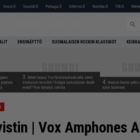
Voice.fi
Soundi.fi
Pelaaja.fi
Inferno.fi
Rumba.fi
Tilt.fi
Metel
ET
LEVYARVIOT
JUTUT
LEHTI
ALIT
ENSINÄYTTÖ
SUOMALAISEN ROCKIN KLASSIKOT
KEIKKA
3.
ngwie
Miten taipuu Trio Niskalaukaukselta Jenni
4.
ö pöytään
Vartiaisen musiikki? Entäpä ruotsalainen death
Weezer-fanien pitkä 
tä
metal? Pian tämäkin selviää
tulee Suomeen
A
vistin | Vox Amphones 