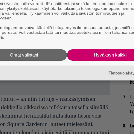
Va
i sivuista, joilla vierailit, IP-osoitteestasi sekä laitteesi ominaisuuksista
an yksityiskohtaisesti käyttötarkoituksiin ja teknologiakumppaneihimm
me
la välilehdellä. Hylkääminen voi vaikuttaa sivuston toimivuuteen ja
yyteen.
Bl
knologiamme voivat käsitellä tietoja myös ilman suostumusta, jos niillä o
nä
u peruste. Voit vastustaa tätä tai muuttaa asetuksiasi milloin tahansa se
lä.
We
t
Omat valintani
Hyväksyn kaikki
Gu
Tietosuojak
su
ko
Uu
ittanut – ah niin tuttuja – närkästymisen
Va
lokkeilla olkkarissa telkkaria toisella silmällä
ry
tykeimmät henkkalikit mitä ikinä tiesin vola
on Square Gardenin lauteet mielessäni.
Li
ä loppujen lopuksi taisin esittää huomaamattani
ta