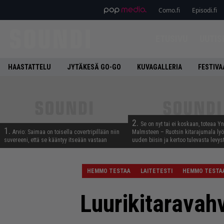
Como.fi
Episodi.fi
ETUSIVU
UUTIS
HAASTATTELU
JYTÄKESÄ GO-GO
KUVAGALLERIA
FESTIVA
2.
Se on nyt tai ei koskaan, toteaa Y
1.
Arvio: Saimaa on toisella covertripillään niin
Malmsteen – Ruotsin kitarajumala ly
suvereeni, että se kääntyy itseään vastaan
uuden biisin ja kertoo tulevasta levys
HEMMO TESTAA
LAITETESTI
HEMMO TESTA
Luurikitaravah