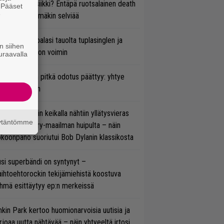
rtiaisen musiikki? Entäpä ruotsalainen death
. Pääset
e
tal? Pian tämäkin selviää
ind Channel palasi tauolta tuplasinglen ja
n siihen
yttävän videon voimin
uraavalla
ezer-fanien pitkä odotus päättyy: yhtye
ulee Suomeen
ns N’ Rosesin keikalla nähtiin yllätysvieras
äytäntömme
oraan country-maailman huipulta – näin
koonpano suoriutui Bob Dylanin klassikosta
si superbändi on syntynyt –
ihtoehtorockin tekijämiehistä koostuva
hmä esittäytyy ep:n merkeissä
nkin Park kertoo huomionarvoisia uutisia ja
rjoaa uutta nähtävää – näin yhtyeeltä irtosi