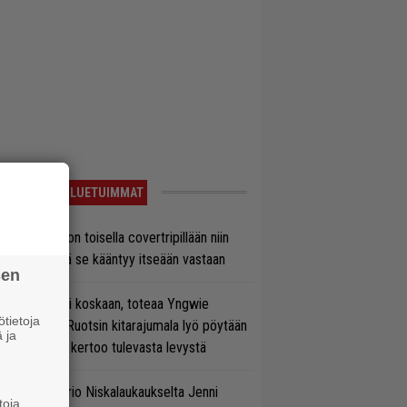
LUETUIMMAT
vio: Saimaa on toisella covertripillään niin
vereeni, että se kääntyy itseään vastaan
sen
 on nyt tai ei koskaan, toteaa Yngwie
tietoja
lmsteen – Ruotsin kitarajumala lyö pöytään
 ja
den biisin ja kertoo tulevasta levystä
ten taipuu Trio Niskalaukaukselta Jenni
toja