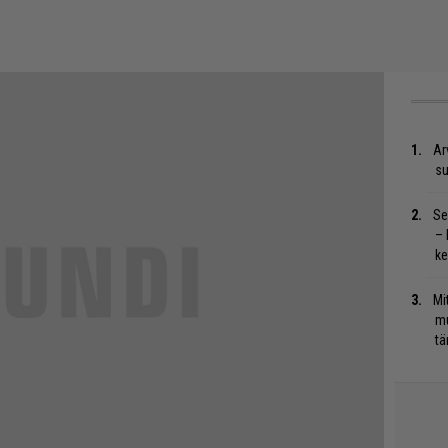
Ar
su
Se
– 
ke
Mi
mu
tä