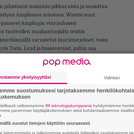
in jalostanut mainiota pikkuruista ja suosittua
äätyen Amphones muotoon. Wautsi wau!
 byganneet Amplugin eturauhasen
x-tuotteiden maahantuojalta testiin
imerkinnällä varustetut luurimorjekset, tosin
s Twin, Lead ja bassoversiot, joihin saa
s MP3- tai cd-soittimen. Kuitenkin nää AC30
nder Precision -bassolla. Mutta! Mainio bonus
almistamat suljetut luurit toimii tarvittaessa
vostamme yksityisyyttäsi
Valintasi
Ar
. Ne voi siis lykätä isompaan tai
su
semme suostumuksesi tarjotaksemme henkilökohtai
ökokemuksen
Se
lellisesti valitsemamme
88 teknologiakumppania
hyödynnämme henkilö
Ma
semme paremman käyttäjäkokemuksen sekä kohdentaaksemme sisältöä
uu
a.
ällä suostut tietojesi käyttöön seuraavasti
Mi
laitetunnisteita ja tallennamme evästeitä laitteellesi saadaksemme tie