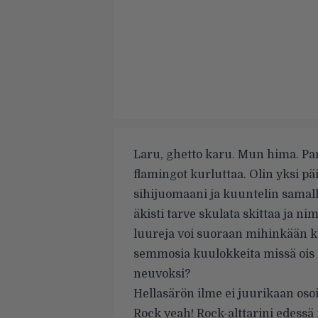
Laru, ghetto karu. Mun hima. Para
flamingot kurluttaa. Olin yksi p
sihijuomaani ja kuuntelin samalla
äkisti tarve skulata skittaa ja 
luureja voi suoraan mihinkään kit
semmosia kuulokkeita missä ois 
neuvoksi?
Hellasärön ilme ei juurikaan os
Rock yeah! Rock-alttarini edessä