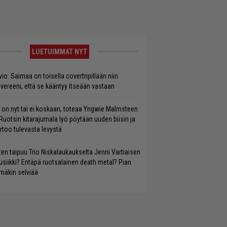
LUETUIMMAT NYT
vio: Saimaa on toisella covertripillään niin
vereeni, että se kääntyy itseään vastaan
 on nyt tai ei koskaan, toteaa Yngwie Malmsteen
Ruotsin kitarajumala lyö pöytään uuden biisin ja
rtoo tulevasta levystä
ten taipuu Trio Niskalaukaukselta Jenni Vartiaisen
siikki? Entäpä ruotsalainen death metal? Pian
mäkin selviää