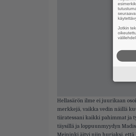
esimerkiks
tutustuma
seuraaval
käytettäv
Jotkin te
oikeutett
välilehdel
Hellasärön ilme ei juurikaan oso
merkkejä, vaikka vedin näillä kuu
tiiratessani kaikki pahimmat ja 
täysillä ja loppuunmyydyn Madis
Meininki äityi niin hurjaksi, ett