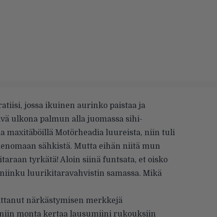
tiisi, jossa ikuinen aurinko paistaa ja
äivä ulkona palmun alla juomassa sihi-
 maxitäböillä Motörheadia luureista, niin tuli
nimenomaan sähkistä. Mutta eihän niitä mun
araan tyrkätä! Aloin siinä funtsata, et oisko
niinku luurikitaravahvistin samassa. Mikä
oittanut närkästymisen merkkejä
 niin monta kertaa lausumiini rukouksiin