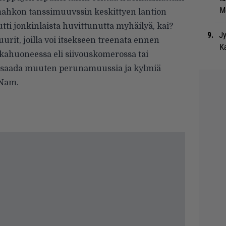
Me
ahkon tanssimuuvssin keskittyen lantion
tti jonkinlaista huvittunutta myhäilyä, kai?
Jy
urit, joilla voi itsekseen treenata ennen
Ka
kahuoneessa eli siivouskomerossa tai
ää saada muuten perunamuussia ja kylmiä
 Nam.