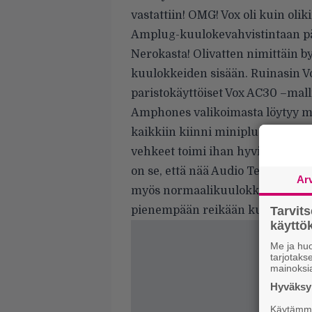
vastattiin! OMG! Vox oli kuin olik
Amplug-kuulokevahvistintaan p
Nerokasta! Olivatten nimittäin
kuulokkeiden sisään. Ruinasin Vo
paristokäyttöiset Vox AC30 –mall
Amphones valikoimasta löytyy myö
kaikkiin kiinni miniplugilla myö
vehkeet toimi ihan hyvin myös Fe
on se, että nää Audio Technican v
Ar
myös normaalikuulokkeiden tavoin
pienempään reikään ku reikään.
Tarvit
käytt
Me ja huo
tarjotak
mainoksi
Hyväksym
Käytämme 