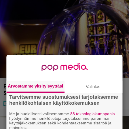
Eurojackpotissa poksahti 32,7 miljoonaa, ja tänne
Arvostamme yksityisyyttäsi
Valintasi
Suomen isoin voitto meni
Tarvitsemme suostumuksesi tarjotaksemme
henkilökohtaisen käyttökokemuksen
Me ja huolellisesti valitsemamme
88 teknologiakumppania
hyödynnämme henkilötietoja tarjotaksemme paremman
käyttäjäkokemuksen sekä kohdentaaksemme sisältöä ja
mainoksia.