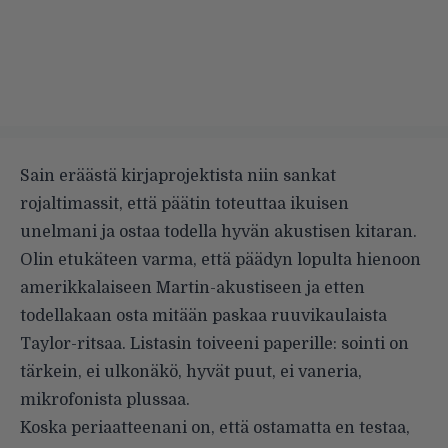
Sain eräästä kirjaprojektista niin sankat
rojaltimassit, että päätin toteuttaa ikuisen
unelmani ja ostaa todella hyvän akustisen kitaran.
Olin etukäteen varma, että päädyn lopulta hienoon
amerikkalaiseen Martin-akustiseen ja etten
todellakaan osta mitään paskaa ruuvikaulaista
Taylor-ritsaa. Listasin toiveeni paperille: sointi on
tärkein, ei ulkonäkö, hyvät puut, ei vaneria,
mikrofonista plussaa.
Koska periaatteenani on, että ostamatta en testaa,