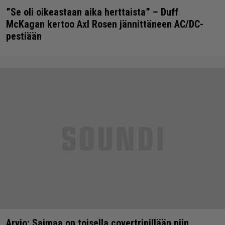
”Se oli oikeastaan aika herttaista” – Duff
McKagan kertoo Axl Rosen jännittäneen AC/DC-
pestiään
Arvio: Saimaa on toisella covertripillään niin