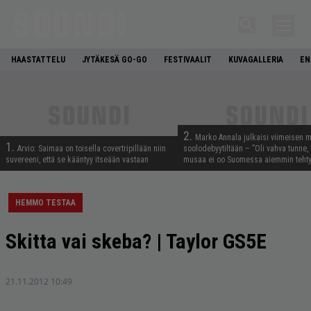
HAASTATTELU
JYTÄKESÄ GO-GO
FESTIVAALIT
KUVAGALLERIA
EN
2.
Marko Annala julkaisi viimeisen m
1.
Arvio: Saimaa on toisella covertripillään niin
soolodebyytiltään – ”Oli vahva tunne, e
suvereeni, että se kääntyy itseään vastaan
musaa ei oo Suomessa aiemmin tehty
HEMMO TESTAA
Skitta vai skeba? | Taylor GS5E
21.11.2012 10:49