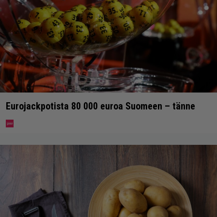
Eurojackpotista 80 000 euroa Suomeen – tänne