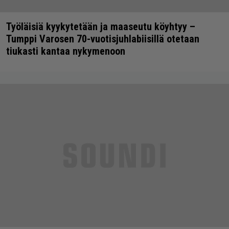
Työläisiä kyykytetään ja maaseutu köyhtyy –
Tumppi Varosen 70-vuotisjuhlabiisillä otetaan
tiukasti kantaa nykymenoon