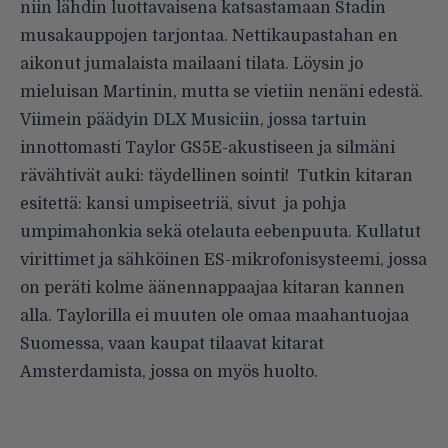
niin lähdin luottavaisena katsastamaan Stadin
musakauppojen tarjontaa. Nettikaupastahan en
aikonut jumalaista mailaani tilata. Löysin jo
mieluisan Martinin, mutta se vietiin nenäni edestä.
Viimein päädyin DLX Musiciin, jossa tartuin
innottomasti Taylor GS5E-akustiseen ja silmäni
rävähtivät auki: täydellinen sointi! Tutkin kitaran
esitettä: kansi umpiseetriä, sivut ja pohja
umpimahonkia sekä otelauta eebenpuuta. Kullatut
virittimet ja sähköinen ES-mikrofonisysteemi, jossa
on peräti kolme äänennappaajaa kitaran kannen
alla. Taylorilla ei muuten ole omaa maahantuojaa
Suomessa, vaan kaupat tilaavat kitarat
Amsterdamista, jossa on myös huolto.