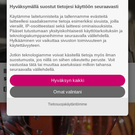
Hyväksymällä suostut tietojesi käyttöön seuraavasti
Käytämme laitetunnisteita ja tallennamme evästeitä
laitteellesi saadaksemme tietoja esimerkiksi sivuista, joilla
vierailit, IP-osoitteestasi sekä laitteesi ominaisuuksista.
Pääset tutustumaan yksityiskohtaisesti käyttötarkoituksiin ja
teknologiakumppaneihimme seuraavalla välilehdellä.
Hylkääminen voi vaikuttaa sivuston toimivuuteen ja
käytettävyyteen.
Jotkin teknologiamme voivat käsitellä tietoja myös ilman
suostumusta, jos niillä on siihen oikeutettu peruste. Voit
vastustaa tätä tai muuttaa asetuksiasi milloin tahansa
seuraavalla välilehdellä.
Illalla tv:ssä: Vauhdikasta junatoimintaa – leffa
suututti amerikkalaisen pankkijätin
Hyväksyn kaikki
Omat valintani
Tietosuojakäytäntömme