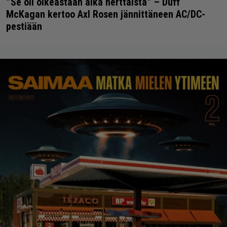
”Se oli oikeastaan aika herttaista” – Duff
McKagan kertoo Axl Rosen jännittäneen AC/DC-
pestiään