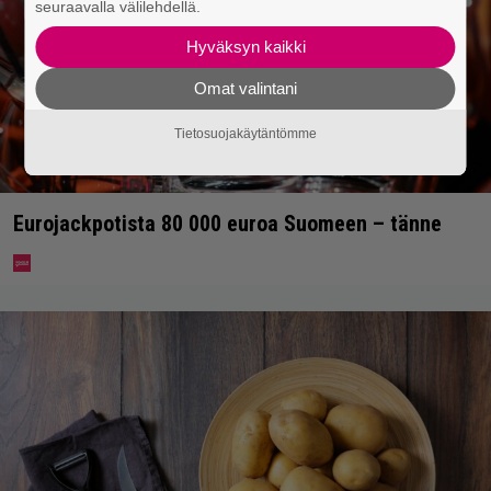
seuraavalla välilehdellä.
Hyväksyn kaikki
Omat valintani
Tietosuojakäytäntömme
Eurojackpotista 80 000 euroa Suomeen – tänne