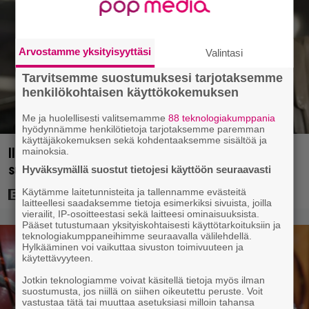
Arvostamme yksityisyyttäsi
Valintasi
Tarvitsemme suostumuksesi tarjotaksemme
henkilökohtaisen käyttökokemuksen
Me ja huolellisesti valitsemamme
88 teknologiakumppania
hyödynnämme henkilötietoja tarjotaksemme paremman
käyttäjäkokemuksen sekä kohdentaaksemme sisältöä ja
Illalla tv:ssä: Vauhdikasta junatoimintaa – leffa
mainoksia.
suututti amerikkalaisen pankkijätin
Hyväksymällä suostut tietojesi käyttöön seuraavasti
Käytämme laitetunnisteita ja tallennamme evästeitä
laitteellesi saadaksemme tietoja esimerkiksi sivuista, joilla
vierailit, IP-osoitteestasi sekä laitteesi ominaisuuksista.
Pääset tutustumaan yksityiskohtaisesti käyttötarkoituksiin ja
teknologiakumppaneihimme seuraavalla välilehdellä.
Hylkääminen voi vaikuttaa sivuston toimivuuteen ja
käytettävyyteen.
Jotkin teknologiamme voivat käsitellä tietoja myös ilman
suostumusta, jos niillä on siihen oikeutettu peruste. Voit
vastustaa tätä tai muuttaa asetuksiasi milloin tahansa