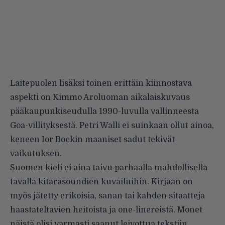
Laitepuolen lisäksi toinen erittäin kiinnostava
aspekti on Kimmo Aroluoman aikalaiskuvaus
pääkaupunkiseudulla 1990-luvulla vallinneesta
Goa-villityksestä. Petri Walli ei suinkaan ollut ainoa,
keneen Ior Bockin maaniset sadut tekivät
vaikutuksen.
Suomen kieli ei aina taivu parhaalla mahdollisella
tavalla kitarasoundien kuvailuihin. Kirjaan on
myös jätetty erikoisia, sanan tai kahden sitaatteja
haastateltavien heitoista ja one-linereistä. Monet
näistä olisi varmasti saanut leivottua tekstiin