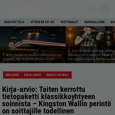
HAASTATTELU
JYTÄKESÄ GO-GO
FESTIVAALIT
KUVAGALLERIA
EN
2.
Guns N’ Rosesin keikalla nähtiin y
1.
Arvio: Saimaa on toisella covertripillään niin
suoraan country-maailman huipulta –
suvereeni, että se kääntyy itseään vastaan
kokoonpano suoriutui Bob Dylanin kl
MIELIPIDE
KIRJA-ARVIO
KINGSTON WALL
Kirja-arvio: Taiten kerrottu
tietopaketti klassikkoyhtyeen
soinnista – Kingston Wallin perintö
on soittajille todellinen