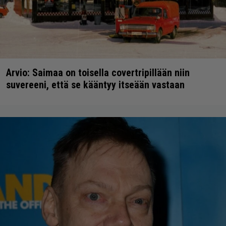
Arvio: Saimaa on toisella covertripillään niin
suvereeni, että se kääntyy itseään vastaan