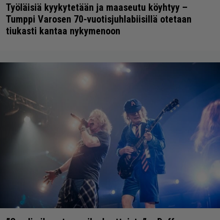
Työläisiä kyykytetään ja maaseutu köyhtyy –
Tumppi Varosen 70-vuotisjuhlabiisillä otetaan
tiukasti kantaa nykymenoon