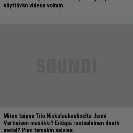
näyttävän videon voimin
Miten taipuu Trio Niskalaukaukselta Jenni
Vartiaisen musiikki? Entäpä ruotsalainen death
metal? Pian tämäkin selviää