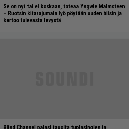
Se on nyt tai ei koskaan, toteaa Yngwie Malmsteen
– Ruotsin kitarajumala lyö pöytään uuden biisin ja
kertoo tulevasta levystä
Blind Channel palasi tauolta tuplasinglen ja