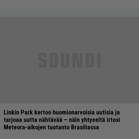
Linkin Park kertoo huomionarvoisia uutisia ja
tarjoaa uutta nähtävää – näin yhtyeeltä irtosi
Meteora-aikojen tuotanto Brasiliassa