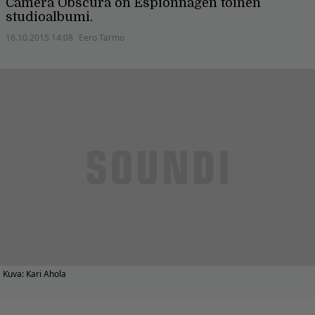
Camera Obscura on Espionnagen toinen
studioalbumi.
16.10.2015 14:08
Eero Tarmo
Kuva: Kari Ahola