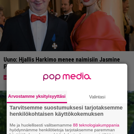
Uuno: Hjallis Harkimo menee naimisiin Jasmine
Pajarin kanssa
Arvostamme yksityisyyttäsi
Valintasi
Tarvitsemme suostumuksesi tarjotaksemme
henkilökohtaisen käyttökokemuksen
Me ja huolellisesti valitsemamme
88 teknologiakumppania
hyödynnämme henkilötietoja tarjotaksemme paremman