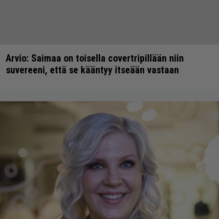
Arvio: Saimaa on toisella covertripillään niin
suvereeni, että se kääntyy itseään vastaan