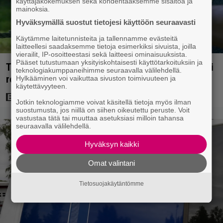
käyttäjäkokemuksen sekä kohdentaaksemme sisältöä ja
mainoksia.
Hyväksymällä suostut tietojesi käyttöön seuraavasti
Käytämme laitetunnisteita ja tallennamme evästeitä
laitteellesi saadaksemme tietoja esimerkiksi sivuista, joilla
vierailit, IP-osoitteestasi sekä laitteesi ominaisuuksista.
Pääset tutustumaan yksityiskohtaisesti käyttötarkoituksiin ja
Tuleva videopelielokuva jäi Sam Neillin viimeiseksi
teknologiakumppaneihimme seuraavalla välilehdellä.
rooliksi
Hylkääminen voi vaikuttaa sivuston toimivuuteen ja
käytettävyyteen.
Jotkin teknologiamme voivat käsitellä tietoja myös ilman
suostumusta, jos niillä on siihen oikeutettu peruste. Voit
vastustaa tätä tai muuttaa asetuksiasi milloin tahansa
seuraavalla välilehdellä.
Hyväksyn kaikki
Omat valintani
Tietosuojakäytäntömme