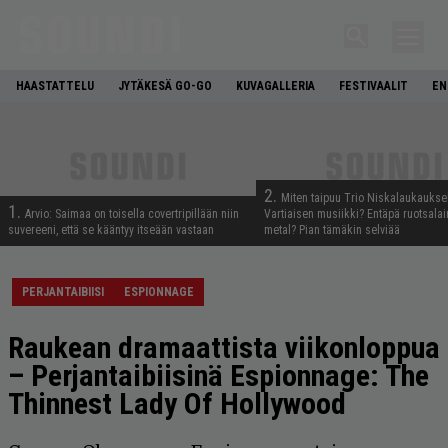
HAASTATTELU
JYTÄKESÄ GO-GO
KUVAGALLERIA
FESTIVAALIT
EN
2.
Miten taipuu Trio Niskalaukaukse
1.
Arvio: Saimaa on toisella covertripillään niin
Vartiaisen musiikki? Entäpä ruotsala
suvereeni, että se kääntyy itseään vastaan
metal? Pian tämäkin selviää
PERJANTAIBIISI
ESPIONNAGE
Raukean dramaattista viikonloppua
– Perjantaibiisinä Espionnage: The
Thinnest Lady Of Hollywood