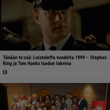
Tänään tv:ssä: Loistoleffa vuodelta 1999 – Stephen
King ja Tom Hanks laadun takeina