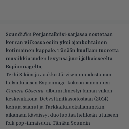
Soundi.fi:n Perjantaibiisi-sarjassa nostetaan
kerran viikossa esiin yksi ajankohtainen
kotimainen kappale.
Tänään kuullaan tuoretta
musiikkia uuden levynsä juuri julkaisseelta
Espionnagelta
.
Terhi Sikiön ja Jaakko Järvisen muodostaman
helsinkiläisen Espionnage-kokoonpanon uusi
Camera Obscura
-albumi ilmestyi tämän viikon
keskiviikkona.
Debyyttipitkäsoitostaan
(2014)
kehuja saanut ja
Tarkkailuluokallammekin
aikanaan käväissyt duo luottaa hehkeän utuiseen
folk pop -ilmaisuun. Tänään Soundin