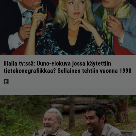
Illalla tv:ssä: Uuno-elokuva jossa käytettiin
tietokonegrafiikkaa? Sellainen tehtiin vuonna 1998