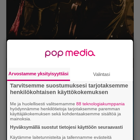
Arvostamme yksityisyyttäsi
Valintasi
Tarvitsemme suostumuksesi tarjotaksemme
henkilökohtaisen käyttökokemuksen
Me ja huolellisesti valitsemamme
88 teknologiakumppania
hyödynnämme henkilötietoja tarjotaksemme paremman
käyttäjäkokemuksen sekä kohdentaaksemme sisältöä ja
mainoksia.
Hyväksymällä suostut tietojesi käyttöön seuraavasti
Käytämme laitetunnisteita ja tallennamme evästeitä