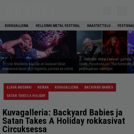
KUVAGALLERIA
HELLSINKI METAL FESTIVAL
HAASTATTELU
FESTIVAA
2.
Hellsinki Metal Festival -galleria, 
1.
Iron Maidenin keulilla on laulanut tähän
Opeth, Paradise Lost, The Kovenant j
mennessä tasan yksi legenda, julistaa ex-solisti
päätöspäivän esiintyjät
ELÄVÄ MUSIIKKI
KEIKKA
KUVAGALLERIA
BACKYARD BABIES
SATAN TAKES A HOLIDAY
Kuvagalleria: Backyard Babies ja
Satan Takes A Holiday rokkasivat
Circuksessa