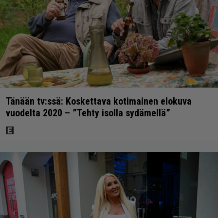
Tänään tv:ssä: Koskettava kotimainen elokuva
vuodelta 2020 – ”Tehty isolla sydämellä”