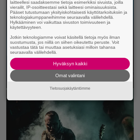
laitteellesi saadaksemme tietoja esimerkiksi sivuista, joilla
vierailit, IP-osoitteestasi sekä laitteesi ominaisuuksista.
Pääset tutustumaan yksityiskohtaisesti käyttötarkoituksiin ja
teknologiakumppaneihimme seuraavalla välilehdellä.
Hylkääminen voi vaikuttaa sivuston toimivuuteen ja
käytettävyyteen.
Jotkin teknologiamme voivat käsitellä tietoja myös ilman
suostumusta, jos niillä on siihen oikeutettu peruste. Voit
vastustaa tätä tai muuttaa asetuksiasi milloin tahansa
seuraavalla välilehdellä.
Hyväksyn kaikki
Omat valintani
Tietosuojakäytäntömme