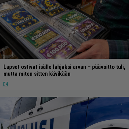
Lapset ostivat isälle lahjaksi arvan – päävoitto tuli,
mutta miten sitten kävikään